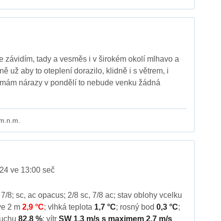
ce závidím, tady a vesměs i v širokém okolí mlhavo a
 už aby to oteplení dorazilo, klidně i s větrem, i
o mám nárazy v pondělí to nebude venku žádná
 m.n.m.
24 ve 13:00 seč
, 7/8; sc, ac opacus; 2/8 sc, 7/8 ac; stav oblohy vcelku
ve 2 m
2,9 °C
; vlhká teplota
1,7 °C
; rosný bod
0,3 °C
;
zduchu
82,8 %
; vítr
SW 1,3 m/s s maximem 2,7 m/s