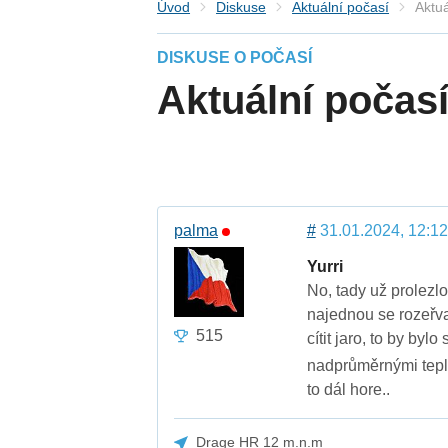
Úvod
Diskuse
Aktuální počasí
Aktuá
DISKUSE O POČASÍ
Aktuální počasí
palma
#
31.01.2024, 12:12
Yurri
No, tady už prolezl
najednou se rozeřval
515
cítit jaro, to by byl
nadprůměrnými teplot
to dál hore..
Drage HR 12 m.n.m