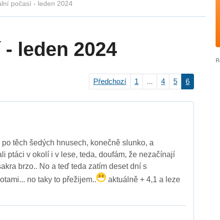
lní počasí - leden 2024
 - leden 2024
Předchozí
1
...
4
5
6
o po těch šedých hnusech, konečně slunko, a
i ptáci v okolí i v lese, teda, doufám, že nezačínají
o sakra brzo.. No a teď teda zatím deset dní s
ami... no taky to přežijem..
aktuálně + 4,1 a leze