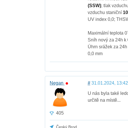
(SSW)
; tlak vzduc
vzduchu staniční
10
UV index 0,0; THS
Maximální teplota 0
Sníh nový za 24h k 
Úhrn srážek za 24h 
0,0 mm
Negan
#
31.01.2024, 13:42
U nás byla také led
určitě na místě...
405
Český Brod