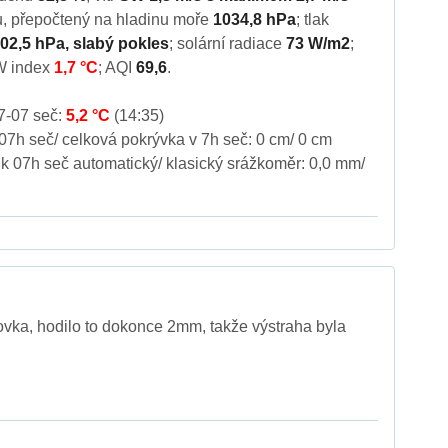
hu, přepočtený na hladinu moře
1034,8 hPa
; tlak
02,5 hPa, slabý pokles
; solární radiace
73 W/m2
;
W index
1,7 °C
; AQI
69,6
.
7-07 seč:
5,2 °C
(14:35)
07h seč/ celková pokrývka v 7h seč: 0 cm/ 0 cm
k 07h seč automatický/ klasický srážkoměr: 0,0 mm/
ovka, hodilo to dokonce 2mm, takže výstraha byla