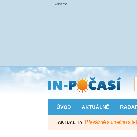
Přejít
na
hlavní
obsah
ÚVOD
AKTUÁLNĚ
RADA
Převážně slunečno s let
AKTUALITA: