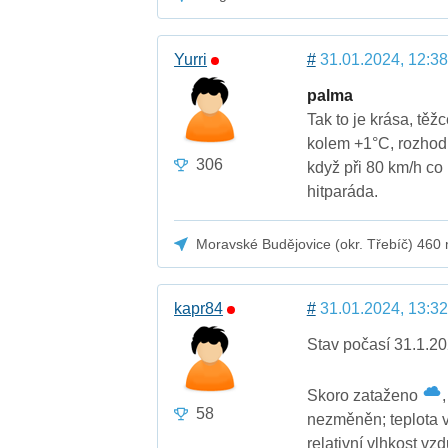
Yurri
#
31.01.2024, 12:38
palma
Tak to je krása, těž
kolem +1°C, rozhodně
306
když při 80 km/h c
hitparáda.
Moravské Budějovice (okr. Třebíč) 460
kapr84
#
31.01.2024, 13:32
Stav počasí 31.1.20
Skoro zataženo
58
nezměněn; teplota 
relativní vlhkost v