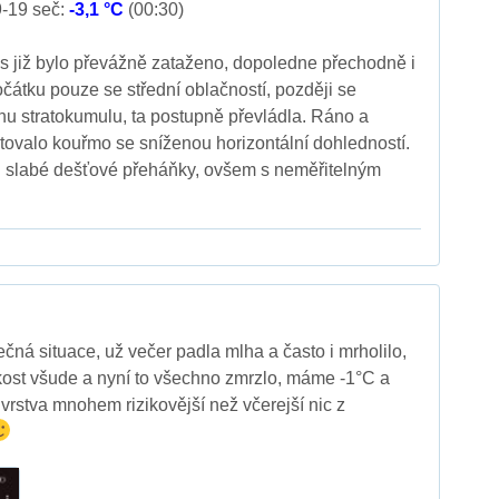
9-19 seč:
-3,1 °C
(00:30)
s již bylo převážně zataženo, dopoledne přechodně i
čátku pouze se střední oblačností, později se
uhu stratokumulu, ta postupně převládla. Ráno a
ovalo kouřmo se sníženou horizontální dohledností.
i slabé dešťové přeháňky, ovšem s neměřitelným
ná situace, už večer padla mlha a často i mrholilo,
hkost všude a nyní to všechno zmrzlo, máme -1°C a
vrstva mnohem rizikovější než včerejší nic z