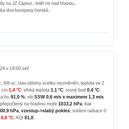
y na JZ čápovi.. letěl mi nad hlavou..
ska dva konipasy horské..
24 v 19:00 seč
sc; 8/8 sc; stav oblohy vcelku nezměněn; teplota ve 2
 5 cm
1,4 °C
; vlhká teplota
1,1 °C
; rosný bod
0,4 °C
;
zduchu
91,0 %
; vítr
SSW 0,6 m/s s maximem 1,3 m/s
, přepočtený na hladinu moře
1033,2 hPa
; tlak
00,9 hPa, vzestup->slabý pokles
; solární radiace 0
x
0,6 °C
; AQI
81,0
.