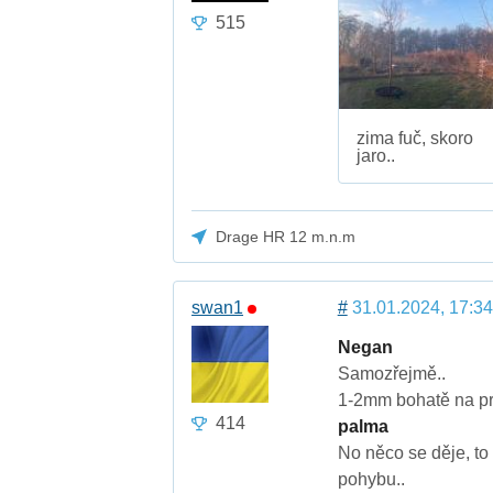
515
zima fuč, skoro
jaro..
Drage HR 12 m.n.m
swan1
#
31.01.2024, 17:34
Negan
Samozřejmě..
1-2mm bohatě na pr
414
palma
No něco se děje, to
pohybu..