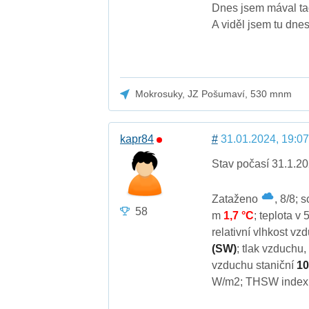
Dnes jsem mával tad
A viděl jsem tu dne
Mokrosuky, JZ Pošumaví, 530 mnm
kapr84
#
31.01.2024, 19:07
Stav počasí 31.1.20
Zataženo
, 8/8; 
58
m
1,7 °C
; teplota v
relativní vlhkost v
(SW)
; tlak vzduchu
vzduchu staniční
10
W/m2; THSW inde