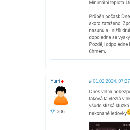
Minimální teplota 1
Průběh počasí: Dne
skoro zataženo. Zpo
nasunula i nižší dr
dopoledne se vyskyt
Později odpoledne 
úhrnem.
Yurri
#
01.02.2024, 07:27
Dnes velmi nebezpeč
taková ta vlezlá vl
všude slizká kluzká 
306
nekonané ledovky