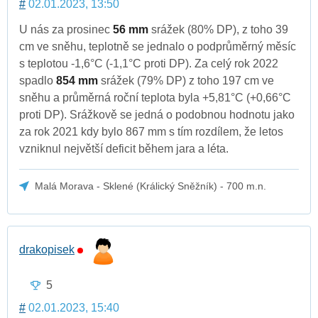
#
02.01.2023, 13:50
U nás za prosinec
56 mm
srážek (80% DP), z toho 39
cm ve sněhu, teplotně se jednalo o podprůměrný měsíc
s teplotou -1,6°C (-1,1°C proti DP). Za celý rok 2022
spadlo
854 mm
srážek (79% DP) z toho 197 cm ve
sněhu a průměrná roční teplota byla +5,81°C (+0,66°C
proti DP). Srážkově se jedná o podobnou hodnotu jako
za rok 2021 kdy bylo 867 mm s tím rozdílem, že letos
vzniknul největší deficit během jara a léta.
Malá Morava - Sklené (Králický Sněžník) - 700 m.n.
drakopisek
5
#
02.01.2023, 15:40