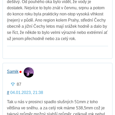
deštivý. Od pouhého oka bylo vidět, že vody je
dostatek. Nejvíce to bylo znát v červnu, srpnu a potom
do konce roku byla prakticky non-stop vysoká vlhkost
(nejen) v půdě. Ano region kolem Prahy, střední Čechy
obecně a jižní Čechy letos mají srážek hodně a dalo by
se říct, že někde to bylo velmi výrazné nebo extrémní ať
už jenom přechodně nebo za celý rok.
Samik
87
#
04.01.2023, 21:38
Tak u nás v prosinci spadlo slušných 51mm z toho
většina ve sněhu. a za celý rok máme 538,5mm což je
takový průměr možný slabší průměr. celkově rok nebyl