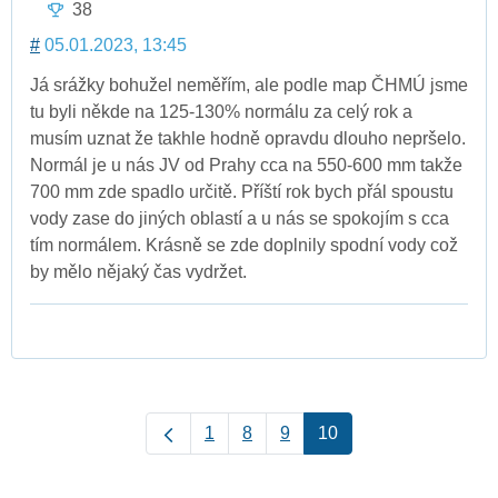
38
#
05.01.2023, 13:45
Já srážky bohužel neměřím, ale podle map ČHMÚ jsme
tu byli někde na 125-130% normálu za celý rok a
musím uznat že takhle hodně opravdu dlouho nepršelo.
Normál je u nás JV od Prahy cca na 550-600 mm takže
700 mm zde spadlo určitě. Příští rok bych přál spoustu
vody zase do jiných oblastí a u nás se spokojím s cca
tím normálem. Krásně se zde doplnily spodní vody což
by mělo nějaký čas vydržet.
1
8
9
10