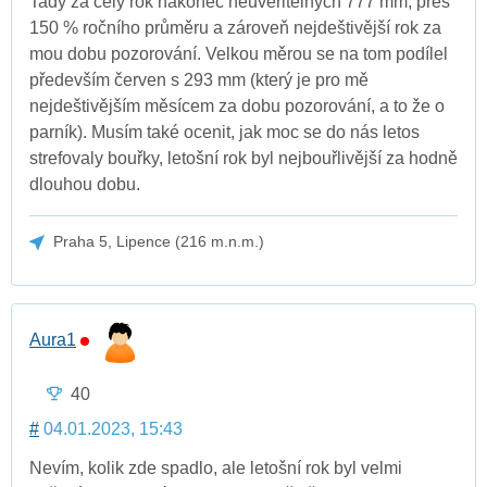
Tady za celý rok nakonec neuvěřitelných 777 mm, přes
150 % ročního průměru a zároveň nejdeštivější rok za
mou dobu pozorování. Velkou měrou se na tom podílel
především červen s 293 mm (který je pro mě
nejdeštivějším měsícem za dobu pozorování, a to že o
parník). Musím také ocenit, jak moc se do nás letos
strefovaly bouřky, letošní rok byl nejbouřlivější za hodně
dlouhou dobu.
Praha 5, Lipence (216 m.n.m.)
Aura1
40
#
04.01.2023, 15:43
Nevím, kolik zde spadlo, ale letošní rok byl velmi