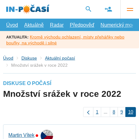
Přejít
na
hlavní
obsah
Úvod
Aktuálně
Radar
Předpověď
Numerický model
Kromě východu ochlazení, místy přeháňky nebo
AKTUALITA:
bouřky, na východě i silné
Úvod
Diskuse
Aktuální počasí
Množství srážek v roce 2022
DISKUSE O POČASÍ
Množství srážek v roce 2022
1
...
8
9
10
Martin Vítek