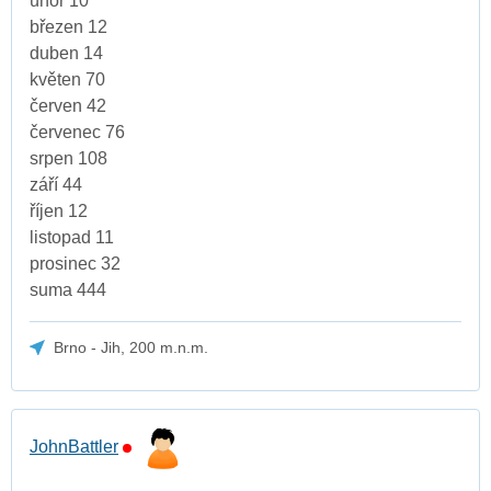
únor 10
březen 12
duben 14
květen 70
červen 42
červenec 76
srpen 108
září 44
říjen 12
listopad 11
prosinec 32
suma 444
Brno - Jih, 200 m.n.m.
JohnBattler