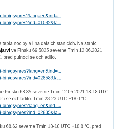
gi-bin/gsynres?lang=en&ind=...
gi-bin/gsynres?ind=01082&la...
tepla noc byla i na dalsich stanicich. Na stanici
jarvi
ve Finsku 69.5825 severne Tmin 12.06.2021
 pred pulnoci se ochladilo.
gi-bin/gsynres?lang=en&ind=...
gi-bin/gsynres?ind=02858&la...
e Finsku 68.85 severne Tmin 12.05.2021 18-18 UTC
oci se ochladilo. Tmin 23-23 UTC +18.0 °C
gi-bin/gsynres?lang=en&ind=...
gi-bin/gsynres?ind=02835&la...
ku 68.62 severne Tmin 18-18 UTC +18.8 °C, pred