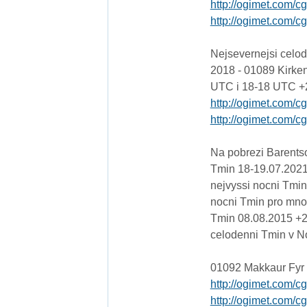
http://ogimet.com/c
http://ogimet.com/c
Nejsevernejsi celod
2018 - 01089 Kirke
UTC i 18-18 UTC +2
http://ogimet.com/c
http://ogimet.com/c
Na pobrezi Barents
Tmin 18-19.07.2021 
nejvyssi nocni Tmin
nocni Tmin pro mnoh
Tmin 08.08.2015 +24
celodenni Tmin v N
01092 Makkaur Fyr 
http://ogimet.com/c
http://ogimet.com/c