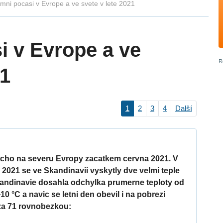
mni pocasi v Evrope a ve svete v lete 2021
i v Evrope a ve
21
1
2
3
4
Další
ucho na severu Evropy zacatkem cervna 2021. V
 2021 se ve Skandinavii vyskytly dve velmi teple
kandinavie dosahla odchylka prumerne teploty od
0 °C a navic se letni den obevil i na pobrezi
za 71 rovnobezkou: