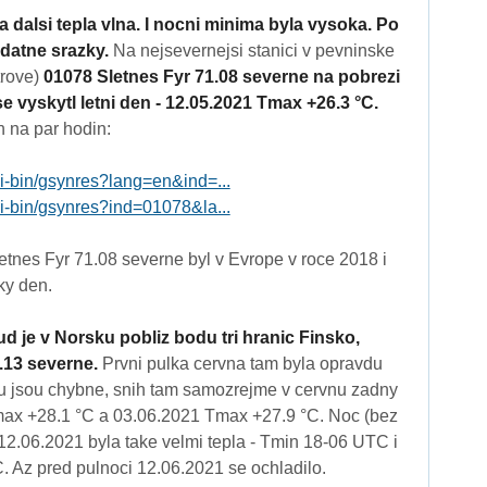
a dalsi tepla vlna. I nocni minima byla vysoka. Po
ydatne srazky.
Na nejsevernejsi stanici v pevninske
trove)
01078 Sletnes Fyr 71.08 severne na pobrezi
 vyskytl letni den - 12.05.2021 Tmax +26.3 °C.
n na par hodin:
gi-bin/gsynres?lang=en&ind=...
gi-bin/gsynres?ind=01078&la...
etnes Fyr 71.08 severne byl v Evrope v roce 2018 i
ky den.
d je v Norsku pobliz bodu tri hranic Finsko,
.13 severne.
Prvni pulka cervna tam byla opravdu
hu jsou chybne, snih tam samozrejme v cervnu zadny
max +28.1 °C a 03.06.2021 Tmax +27.9 °C. Noc (bez
2.06.2021 byla take velmi tepla - Tmin 18-06 UTC i
 Az pred pulnoci 12.06.2021 se ochladilo.