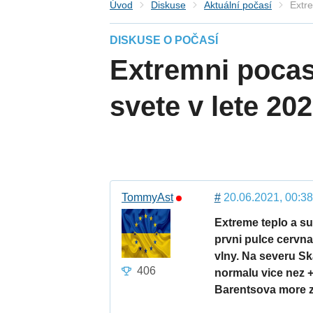
Úvod
Diskuse
Aktuální počasí
Extre
DISKUSE O POČASÍ
Extremni pocas
svete v lete 20
TommyAst
#
20.06.2021, 00:38
Extreme teplo a s
prvni pulce cervna
vlny. Na severu S
406
normalu vice nez +1
Barentsova more 