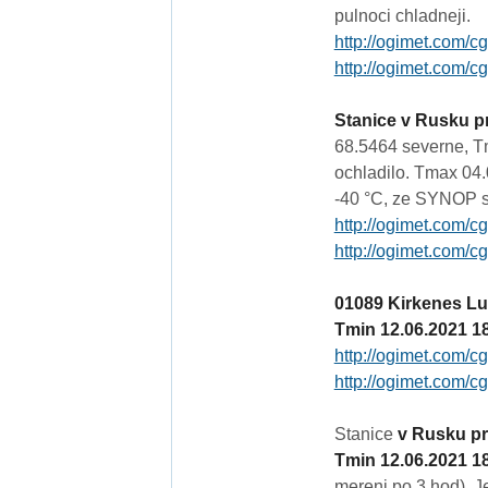
pulnoci chladneji.
http://ogimet.com/c
http://ogimet.com/c
Stanice v Rusku pr
68.5464 severne, T
ochladilo. Tmax 04.
-40 °C, ze SYNOP st
http://ogimet.com/c
http://ogimet.com/c
01089 Kirkenes Luf
Tmin 12.06.2021 1
http://ogimet.com/c
http://ogimet.com/c
Stanice
v Rusku pr
Tmin 12.06.2021 1
mereni po 3 hod). J