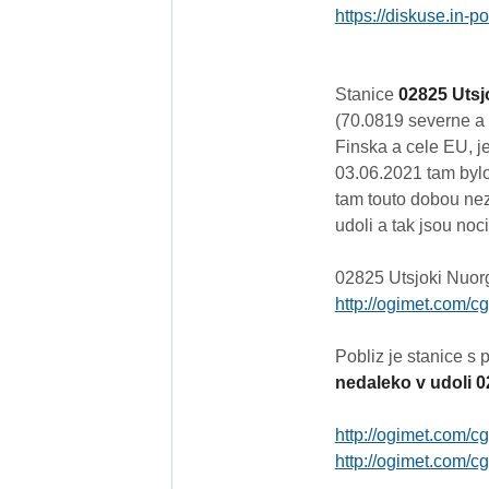
https://diskuse.in-p
Stanice
02825 Utsj
(70.0819 severne a
Finska a cele EU, j
03.06.2021 tam byl
tam touto dobou ne
udoli a tak jsou noc
02825 Utsjoki Nuor
http://ogimet.com/c
Pobliz je stanice s
nedaleko v udoli 0
http://ogimet.com/c
http://ogimet.com/c