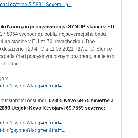
ocasi.cz/tema-5-5981-Severni_p...
oki Nuorgam je nejsevernejsi SYNOP stanici v EU
 27.8964 vychodne), pobliz nejsevernejsiho bodu
edina stanice v EU za 70. rovnobezkou. Dne
o dosazeno +29.4 °C a 11.06.2021 +27.1 °C. Slunce
zapada (nad pomyslnym rovnym obzorem), ale je to v
i chladne.
gam:
gi-bin/gsynres?lang=en&ind=...
 profesionalni obsluhou
02805 Kevo 69.75 severne a
2890 Utsjoki Kevo Kevojarvi 69.7569 severne:
gi-bin/gsynres?lang=en&ind=...
gi-bin/gsynres?lang=en&ind=...