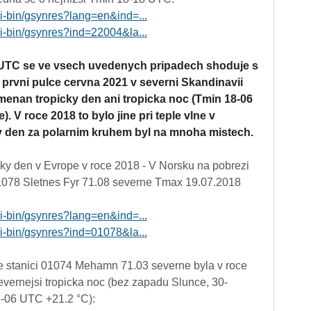
gi-bin/gsynres?lang=en&ind=...
gi-bin/gsynres?ind=22004&la...
UTC se ve vsech uvedenych pripadech shoduje s
prvni pulce cervna 2021 v severni Skandinavii
menan tropicky den ani tropicka noc (Tmin 18-06
). V roce 2018 to bylo jine pri teple vlne v
ky den za polarnim kruhem byl na mnoha mistech.
cky den v Evrope v roce 2018 - V Norsku na pobrezi
078 Sletnes Fyr 71.08 severne Tmax 19.07.2018
gi-bin/gsynres?lang=en&ind=...
gi-bin/gsynres?ind=01078&la...
 stanici 01074 Mehamn 71.03 severne byla v roce
vernejsi tropicka noc (bez zapadu Slunce, 30-
-06 UTC +21.2 °C):