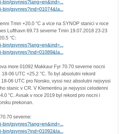
gi-bin/gsynres?lang=en&ind=...
gi-bin/gsynres?ind=01074&la...
enni Tmin +20.0 °C a vice na SYNOP stanici v roce
nes Lufthavn 69.73 severne Tmin 19.07.2018 23-23
0.5 °C:
gi-bin/gsynres?lang=en&ind=...
gi-bin/gsynres?ind=01089&la...
ova more 01092 Makkaur Fyr 70.70 severne nocni
18-06 UTC +25.2 °C. To byl absolutni rekord
 18-06 UTC pro Norsko, vyssi nez absolutni nejvyssi
o stanic v CR. V Klementinu je nejvyssi celodenni
.0 °C. Avsak v roce 2019 byl rekord pro nocni i
orsku prekonan.
70.70 severne:
gi-bin/gsynres?lang=en&ind=...
gi-bin/gsynres?ind=01092&la...