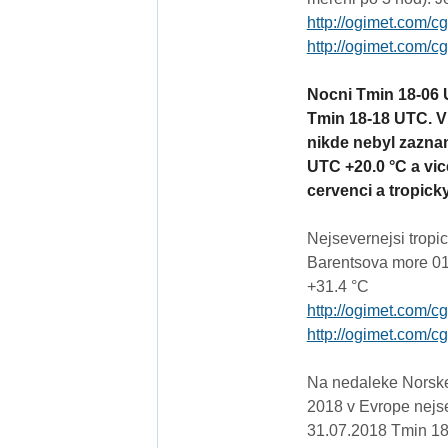
http://ogimet.com/c
http://ogimet.com/c
Nocni Tmin 18-06 
Tmin 18-18 UTC. V 
nikde nebyl zazna
UTC +20.0 °C a vice
cervenci a tropic
Nejsevernejsi tropi
Barentsova more 01
+31.4 °C
http://ogimet.com/c
http://ogimet.com/c
Na nedaleke Norske
2018 v Evrope nejse
31.07.2018 Tmin 18