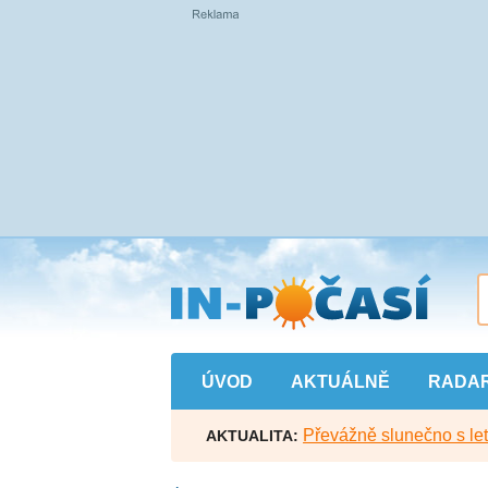
Přejít
na
hlavní
obsah
ÚVOD
AKTUÁLNĚ
RADA
Převážně slunečno s let
AKTUALITA: