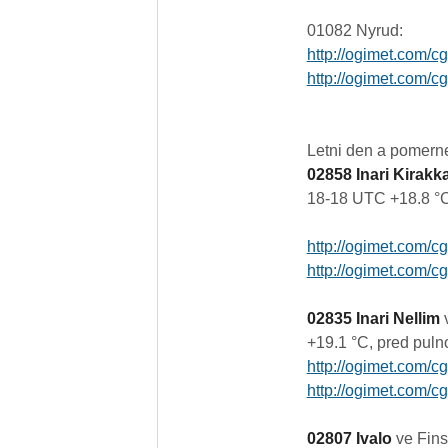
01082 Nyrud:
http://ogimet.com/c
http://ogimet.com/c
Letni den a pomerne 
02858 Inari Kirakka
18-18 UTC +18.8 °C,
http://ogimet.com/c
http://ogimet.com/c
02835 Inari Nellim
v
+19.1 °C, pred puln
http://ogimet.com/c
http://ogimet.com/c
02807 Ivalo
ve Fins