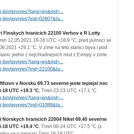
gi-bin/gsynres?lang=en&ind=...
gi-bin/gsynres?ind=02807&la...
i Finskych hranicich 22100 Verhov e R Lotty
min 12.05.2021 18-18 UTC +18.9 °C, pred pulnoci se
06.2021 +29.1 °C. V zime na teto stanici byva i pod
anic jedno z nejchladnejsich mist z Evropy v zime.
gi-bin/gsynres?lang=en&ind=...
gi-bin/gsynres?ind=22100&la...
thavn v Norsku 69.73 severne jeste teplejsi noc
8-18 UTC +19.3 °C
, Tmin 23-23 UTC +17.1 °C
gi-bin/gsynres?lang=en&ind=...
gi-bin/gsynres?ind=01089&la...
i Norskych hranicich 22004 Nikel 69.40 severne
8-18 UTC +19.4 °C
, Tmin 00-24 UTC +17.5 °C (z
edna se o nejnizsi Tmin 18-18 UTC.