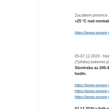
Zacatkem prosince
+25 °C nad norma
https://www.severe-
05-07.12.2020 - hlu
(Tyrlsko) extremni p
Slovinsku az 200-
hodin.
https://www.severe-
https://www.severe-
https://www.severe-
07.12.2020 v Itali