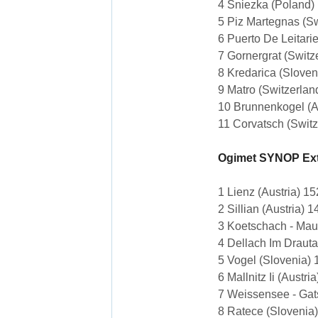
4 Sniezka (Poland)
5 Piz Martegnas (Sw
6 Puerto De Leitari
7 Gornergrat (Switz
8 Kredarica (Sloven
9 Matro (Switzerlan
10 Brunnenkogel (A
11 Corvatsch (Switz
Ogimet SYNOP Ext
1 Lienz (Austria) 1
2 Sillian (Austria) 
3 Koetschach - Mau
4 Dellach Im Drauta
5 Vogel (Slovenia)
6 Mallnitz Ii (Austr
7 Weissensee - Gat
8 Ratece (Slovenia