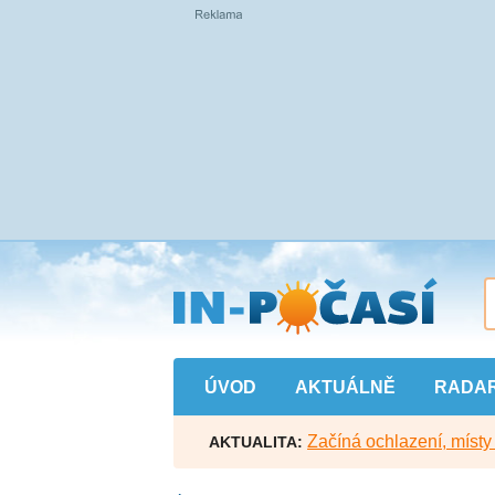
Přejít
na
hlavní
obsah
ÚVOD
AKTUÁLNĚ
RADA
Začíná ochlazení, míst
AKTUALITA: