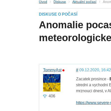
Úvod
Diskuse
Aktuální počasí
Anom
DISKUSE O POČASÍ
Anomalie pocas
meteorologicke
TommyAst
#
09.12.2020, 16:42
Zacatek prosince -
stredni a vychodni 
mrznouci dnest, v 
406
https://www.severe-