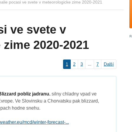
alie pocasi ve svete v meteorologicke zime 2020-2021
i ve svete v
 zime 2020-2021
1
2
3
...
7
Další
Blizzard pobliz jadranu.
silny chladny vpad ve
Evrope. Ve Slovinsku a Chorvatsku pak blizzard,
Alpach hodne snehu.
weather.eu/mcd/winter-forecast-...