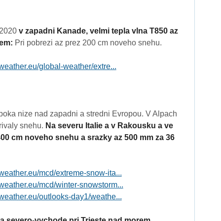
 2020
v zapadni Kanade, velmi tepla vlna T850 az
lem:
Pri pobrezi az prez 200 cm noveho snehu.
weather.eu/global-weather/extre...
boka nize nad zapadni a stredni Evropou. V Alpach
rivaly snehu.
Na severu Italie a v Rakousku a ve
400 cm noveho snehu a srazky az 500 mm za 36
weather.eu/mcd/extreme-snow-ita...
weather.eu/mcd/winter-snowstorm...
weather.eu/outlooks-day1/weathe...
i na severo-vychode pri Trieste nad morem