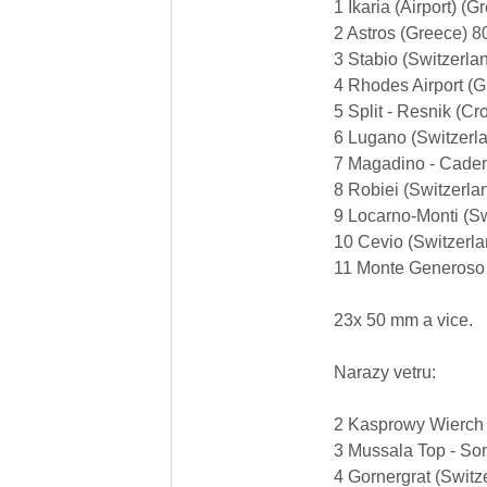
1 Ikaria (Airport) (
2 Astros (Greece) 
3 Stabio (Switzerla
4 Rhodes Airport (
5 Split - Resnik (Cr
6 Lugano (Switzerl
7 Magadino - Caden
8 Robiei (Switzerla
9 Locarno-Monti (S
10 Cevio (Switzerl
11 Monte Generoso 
23x 50 mm a vice.
Narazy vetru:
2 Kasprowy Wierch 
3 Mussala Top - So
4 Gornergrat (Switz