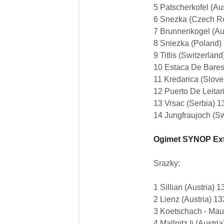
5 Patscherkofel (Au
6 Snezka (Czech Re
7 Brunnenkogel (Au
8 Sniezka (Poland)
9 Titlis (Switzerlan
10 Estaca De Bares
11 Kredarica (Slove
12 Puerto De Leitar
13 Vrsac (Serbia) 1
14 Jungfraujoch (Sw
Ogimet SYNOP Ext
Srazky:
1 Sillian (Austria) 
2 Lienz (Austria) 1
3 Koetschach - Mau
4 Mallnitz Ii (Austr