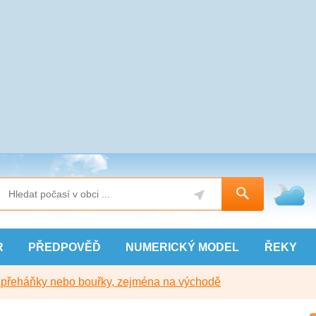
R
PŘEDPOVĚĎ
NUMERICKÝ
MODEL
ŘEKY
y přeháňky nebo bouřky, zejména na východě