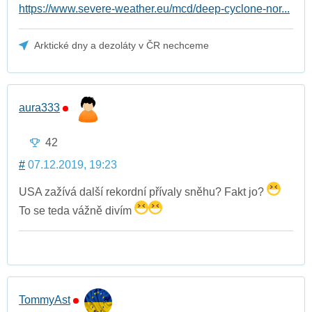
https://www.severe-weather.eu/mcd/deep-cyclone-nor...
Arktické dny a dezoláty v ČR nechceme
aura333
42
#
07.12.2019, 19:23
USA zažívá další rekordní přívaly sněhu? Fakt jo?
To se teda vážně divím
TommyAst