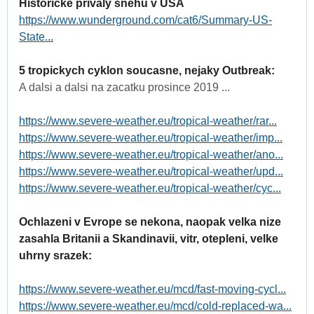
Historicke privaly snehu v USA
https://www.wunderground.com/cat6/Summary-US-
State...
5 tropickych cyklon soucasne, nejaky Outbreak:
A dalsi a dalsi na zacatku prosince 2019 ...
https://www.severe-weather.eu/tropical-weather/rar...
https://www.severe-weather.eu/tropical-weather/imp...
https://www.severe-weather.eu/tropical-weather/ano...
https://www.severe-weather.eu/tropical-weather/upd...
https://www.severe-weather.eu/tropical-weather/cyc...
Ochlazeni v Evrope se nekona, naopak velka nize
zasahla Britanii a Skandinavii, vitr, otepleni, velke
uhrny srazek:
https://www.severe-weather.eu/mcd/fast-moving-cycl...
https://www.severe-weather.eu/mcd/cold-replaced-wa...