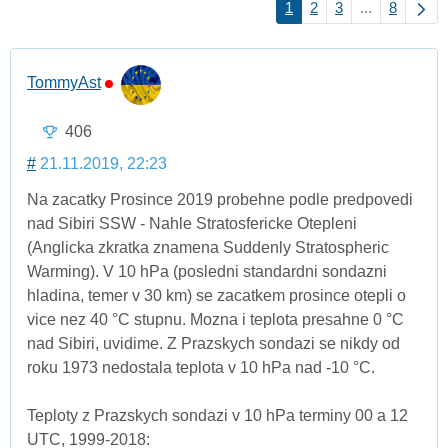
1
2
3
...
8
TommyAst
406
#
21.11.2019, 22:23
Na zacatky Prosince 2019 probehne podle predpovedi
nad Sibiri SSW - Nahle Stratosfericke Otepleni
(Anglicka zkratka znamena Suddenly Stratospheric
Warming). V 10 hPa (posledni standardni sondazni
hladina, temer v 30 km) se zacatkem prosince otepli o
vice nez 40 °C stupnu. Mozna i teplota presahne 0 °C
nad Sibiri, uvidime. Z Prazskych sondazi se nikdy od
roku 1973 nedostala teplota v 10 hPa nad -10 °C.
Teploty z Prazskych sondazi v 10 hPa terminy 00 a 12
UTC, 1999-2018: