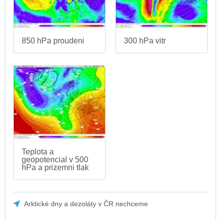
850 hPa proudeni
300 hPa vitr
Teplota a
geopotencial v 500
hPa a prizemni tlak
Arktické dny a dezoláty v ČR nechceme