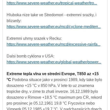
https://www.severe-weather.eu/tropical-weather/tro...
Hluboka nize take ve Stredomori - extremni srazky, i
blizardy:
https://www.severe-weather.eu/mcd/cyclone-mediterr...
Extremni uhrny srazek v Recku:
https://www.severe-weather.eu/mcd/excessive-rainfa...
Dalsi bomb cyklona v USA:
https://www.severe-weather.eu/global-weather/power...
Extreme tepla vlna ve stredni Evrope, T850 az +15
°C
Podobna situace jako v prosinci 1989, kdy take bylo
dosazeno +15 °C v 850 hPa. V lete to uz znamena
tropicke dny, v zime to zhati inverze. 16.12.1989 bylo
dosazeno v Rimove +18.5 °C maximum pro CR, rekord
pro prosinec je 05.12.1961 19.8 °C Frycovice nebo
Vimperk 05.12.1985 +19.7 °C. V nadchazejicich dnech