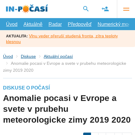
Přejít
na
hlavní
obsah
Úvod
Aktuálně
Radar
Předpověď
Numerický model
Vlnu veder přeruší studená fronta, zítra teploty
AKTUALITA:
klesnou
Úvod
Diskuse
Aktuální počasí
Anomalie pocasi v Evrope a svete v prubehu meteorologicke
zimy 2019 2020
DISKUSE O POČASÍ
Anomalie pocasi v Evrope a
svete v prubehu
meteorologicke zimy 2019 2020