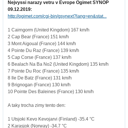
Nejvyssi narazy vetru v Evrope Ogimet SYNOP
09.12.2019:
http://ogimet.com/cgi-bin/gsynext?lang=en&stat...
1 Cairngorm (United Kingdom) 167 km/h
2 Cap Bear (France) 151 km/h
3 Mont Aigoual (France) 144 km/h
4 Pointe Du Raz (France) 139 km/h
5 Cap Corse (France) 137 km/h
6 Bealach Na Ba No2 (United Kingdom) 135 km/h
7 Pointe Du Roc (France) 135 km/h
8 Ile De Batz (France) 131 km/h
9 Brignogan (France) 130 km/h
10 Pointe Des Baleines (France) 130 km/h
A taky trocha zimy tento den:
1 Utsjoki Kevo Kevojarvi (Finland) -35.4 °C
2 Karasjok (Norway) -34.7 °C