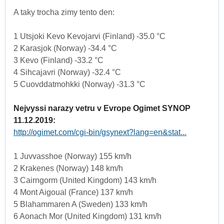
A taky trocha zimy tento den:
1 Utsjoki Kevo Kevojarvi (Finland) -35.0 °C
2 Karasjok (Norway) -34.4 °C
3 Kevo (Finland) -33.2 °C
4 Sihcajavri (Norway) -32.4 °C
5 Cuovddatmohkki (Norway) -31.3 °C
Nejvyssi narazy vetru v Evrope Ogimet SYNOP
11.12.2019:
http://ogimet.com/cgi-bin/gsynext?lang=en&stat...
1 Juvvasshoe (Norway) 155 km/h
2 Krakenes (Norway) 148 km/h
3 Cairngorm (United Kingdom) 143 km/h
4 Mont Aigoual (France) 137 km/h
5 Blahammaren A (Sweden) 133 km/h
6 Aonach Mor (United Kingdom) 131 km/h