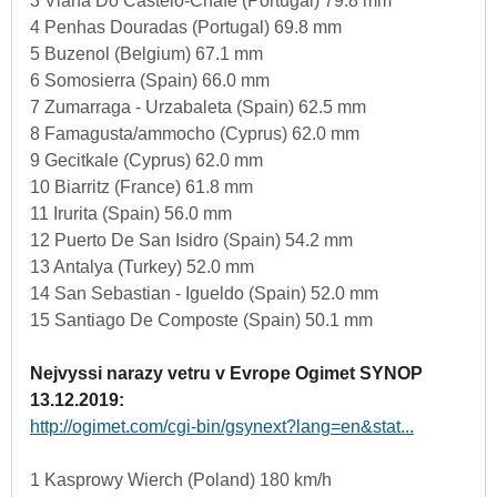
3 Viana Do Castelo-Chafe (Portugal) 79.8 mm
4 Penhas Douradas (Portugal) 69.8 mm
5 Buzenol (Belgium) 67.1 mm
6 Somosierra (Spain) 66.0 mm
7 Zumarraga - Urzabaleta (Spain) 62.5 mm
8 Famagusta/ammocho (Cyprus) 62.0 mm
9 Gecitkale (Cyprus) 62.0 mm
10 Biarritz (France) 61.8 mm
11 Irurita (Spain) 56.0 mm
12 Puerto De San Isidro (Spain) 54.2 mm
13 Antalya (Turkey) 52.0 mm
14 San Sebastian - Igueldo (Spain) 52.0 mm
15 Santiago De Composte (Spain) 50.1 mm
Nejvyssi narazy vetru v Evrope Ogimet SYNOP
13.12.2019:
http://ogimet.com/cgi-bin/gsynext?lang=en&stat...
1 Kasprowy Wierch (Poland) 180 km/h