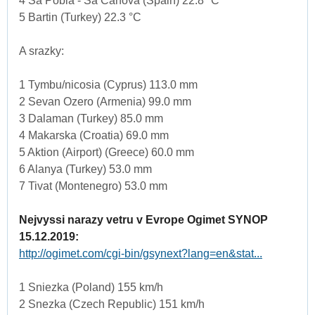
4 Sa Pobla - Sa Canova (Spain) 22.8 °C
5 Bartin (Turkey) 22.3 °C
A srazky:
1 Tymbu/nicosia (Cyprus) 113.0 mm
2 Sevan Ozero (Armenia) 99.0 mm
3 Dalaman (Turkey) 85.0 mm
4 Makarska (Croatia) 69.0 mm
5 Aktion (Airport) (Greece) 60.0 mm
6 Alanya (Turkey) 53.0 mm
7 Tivat (Montenegro) 53.0 mm
Nejvyssi narazy vetru v Evrope Ogimet SYNOP
15.12.2019:
http://ogimet.com/cgi-bin/gsynext?lang=en&stat...
1 Sniezka (Poland) 155 km/h
2 Snezka (Czech Republic) 151 km/h