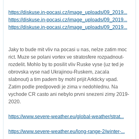
https://diskuse.in-pocasi.cz/image_uploads/09_2019...
https://diskuse.in-pocasi.cz/image_uploads/09_2019...
https://diskuse.in-pocasi.cz/image_uploads/09_2019...
Jaky to bude mit vliv na pocasi u nas, nelze zatim moc
rict. Muze se polani vortex ve stratosfere rozpadnout-
rozdelit. Mohlo by to posilit vliv Ruske vyse (uz ted je
obrovska vyse nad Ukrajinou-Ruskem, zacala
slabnout) a tim padem by mohl prijit Arkticky vpad.
Zatim podle predpovedi je zima v nedohlednu. Na
vychode CR casto ani nebylo prvni snezeni zimy 2019-
2020.
https://www.severe-weather.eu/global-weather/strat...
https://www.severe-weather.eu/long-range-2/winter-...