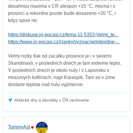
dosahnou maxima v CR alespon +15 °C, mozna i v
prosinci a rekordne pozde bude dosazeno +20 °C, i
kdyz spise ne.
https://diskuse.in-pocasi.cz/tema-11-5353-Velmi_te...
https://www.in-pocasi.cz/clanky/vyznacne/rekordne-...
Velmi nizky tlak od zacatku prosince je i v severni
Skandinavii, v poslednich dnech je tam extreme teplo.
V poslednich dnech je okolo nuly i v Laponsku v
mrazovych kotlinach, napr Karasjok. Tam se v zime
dostane teplota nad nulu vyjimecne.
Arktické dny a dezoláty v ČR nechceme
TommyAst