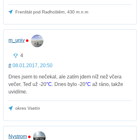
Frenštát pod Radhoštěm, 430 m.n.m
m_univ
4
#
08.01.2017, 20:50
Dnes jsem to nečekal, ale zatím jdem níž než včera
večer. Teď už -20
°C
. Dnes bylo -20
°C
až ráno, takže
uvidíme.
okres Vsetín
Nystrom