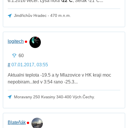
6.1.2016 večer: Lysá hora
-22°C
, Šerák -21°C...
Jindřichův Hradec - 470 m.n.m.
logitech
60
#
07.01.2017, 03:55
Aktualni teplota -19.5 a ty Mlazovice v HK kraji moc
nepobiram...ted v 3:54 rano -25.3...
Moravany 250 Kvasiny 340-400 Vých.Čechy.
Blateňák