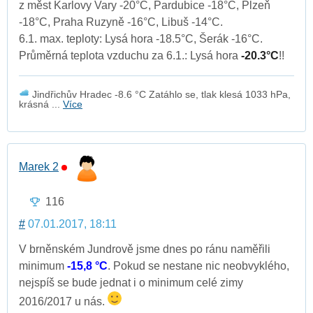
z měst Karlovy Vary -20°C, Pardubice -18°C, Plzeň
-18°C, Praha Ruzyně -16°C, Libuš -14°C.
6.1. max. teploty: Lysá hora -18.5°C, Šerák -16°C.
Průměrná teplota vzduchu za 6.1.: Lysá hora
-20.3°C
!!
Jindřichův Hradec -8.6 °C Zatáhlo se, tlak klesá 1033 hPa,
krásná ...
Více
Marek 2
116
#
07.01.2017, 18:11
V brněnském Jundrově jsme dnes po ránu naměřili
minimum
-15,8 °C
. Pokud se nestane nic neobvyklého,
nejspíš se bude jednat i o minimum celé zimy
2016/2017 u nás.