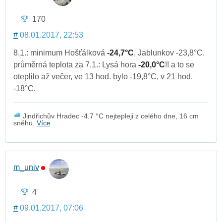
170
#
08.01.2017, 22:53
8.1.: minimum Hošťálková
-24,7°C
, Jablunkov -23,8°C.
průměrná teplota za 7.1.: Lysá hora
-20,0°C
!! a to se
oteplilo až večer, ve 13 hod. bylo -19,8°C, v 21 hod.
-18°C.
Jindřichův Hradec -4.7 °C nejtepleji z celého dne, 16 cm
sněhu.
Více
m_univ
4
#
09.01.2017, 07:06