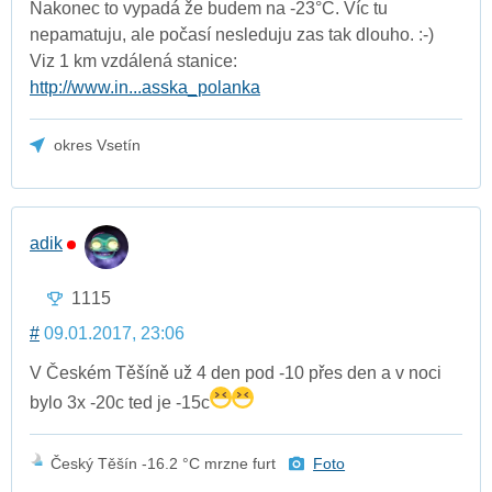
Nakonec to vypadá že budem na -23°C. Víc tu
nepamatuju, ale počasí nesleduju zas tak dlouho. :-)
Viz 1 km vzdálená stanice:
http://www.in...asska_polanka
okres Vsetín
adik
1115
#
09.01.2017, 23:06
V Českém Těšíně už 4 den pod -10 přes den a v noci
bylo 3x -20c ted je -15c
Český Těšín -16.2 °C mrzne furt
Foto