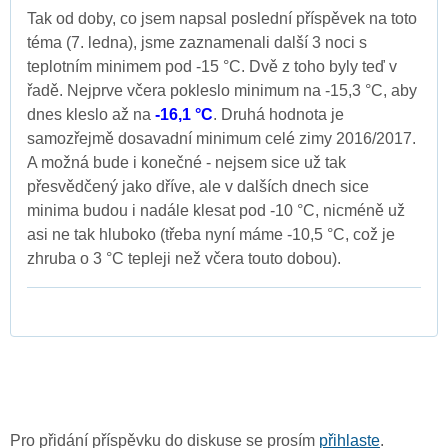
Tak od doby, co jsem napsal poslední příspěvek na toto
téma (7. ledna), jsme zaznamenali další 3 noci s
teplotním minimem pod -15 °C. Dvě z toho byly teď v
řadě. Nejprve včera pokleslo minimum na -15,3 °C, aby
dnes kleslo až na
-16,1 °C
. Druhá hodnota je
samozřejmě dosavadní minimum celé zimy 2016/2017.
A možná bude i konečné - nejsem sice už tak
přesvědčený jako dříve, ale v dalších dnech sice
minima budou i nadále klesat pod -10 °C, nicméně už
asi ne tak hluboko (třeba nyní máme -10,5 °C, což je
zhruba o 3 °C tepleji než včera touto dobou).
Pro přidání příspěvku do diskuse se prosím
přihlaste
.