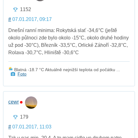
1152
#
07.01.2017, 09:17
Dnešní ranní minima: Rokytská slať -34,6°C (ještě
okolo půlnoci zde bylo okolo -15°C, okolo druhé hodiny
už pod -30°C), Březník -33,5°C, Orlické Záhoří -32,8°C,
Rolava -30,7°C, Hliniště -30,6°C
Blatná -18.7 °C Aktuálně nejnižší teplota od počátku ...
Foto
cewr
179
#
07.01.2017, 11:03
Tak u nas min -20,4. A to mam cidlo ve druhem patre