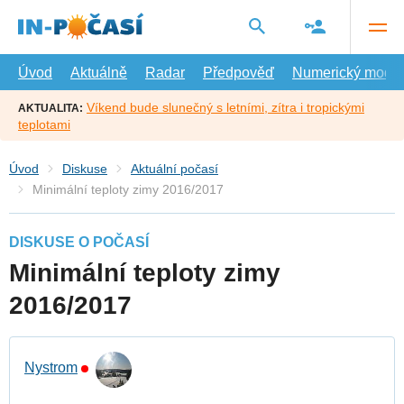
Přejít
na
hlavní
obsah
Úvod
Aktuálně
Radar
Předpověď
Numerický model
Víkend bude slunečný s letními, zítra i tropickými
AKTUALITA:
teplotami
Úvod
Diskuse
Aktuální počasí
Minimální teploty zimy 2016/2017
DISKUSE O POČASÍ
Minimální teploty zimy
2016/2017
Nystrom