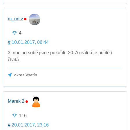
m_univ
4
#
10.01.2017, 06:44
3. noc po sobě jsme pokořili -20. A reálná je určitě i
čtvrtá.
okres Vsetín
Marek 2
116
#
20.01.2017, 23:16