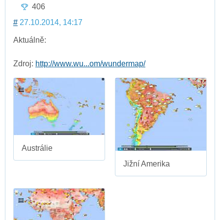
406
#
27.10.2014, 14:17
Aktuálně:
Zdroj:
http://www.wu...om/wundermap/
Austrálie
Jižní Amerika