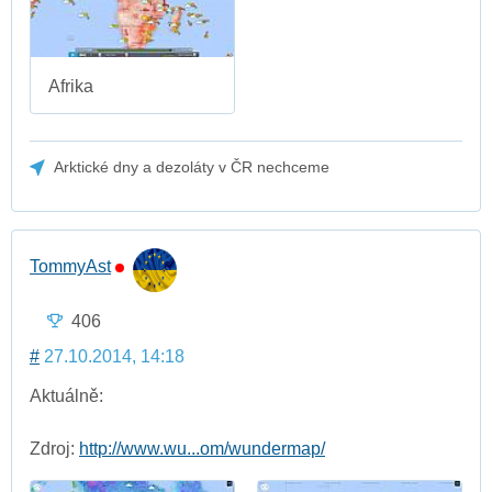
Afrika
Arktické dny a dezoláty v ČR nechceme
TommyAst
406
#
27.10.2014, 14:18
Aktuálně:
Zdroj:
http://www.wu...om/wundermap/