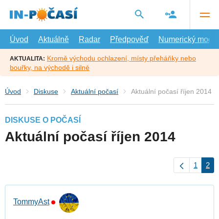
Přejít
na
hlavní
obsah
Úvod
Aktuálně
Radar
Předpověď
Numerický model
Kromě východu ochlazení, místy přeháňky nebo
AKTUALITA:
bouřky, na východě i silné
Úvod
Diskuse
Aktuální počasí
Aktuální počasí říjen 2014
DISKUSE O POČASÍ
Aktuální počasí říjen 2014
1
2
TommyAst