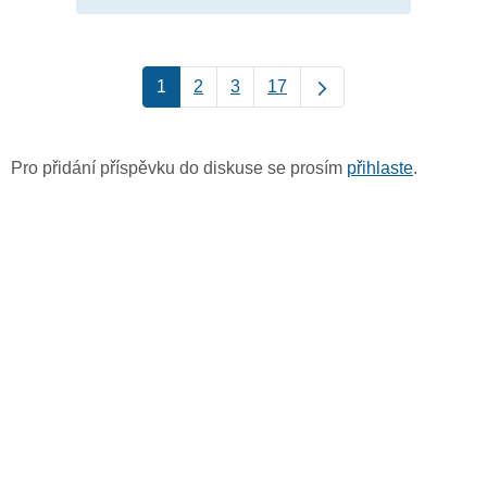
1
2
3
17
Pro přidání příspěvku do diskuse se prosím
přihlaste
.