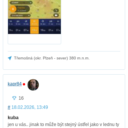
Třemošná (okr. Plzeň - sever) 380 m.n.m.
kapr84
16
#
18.02.2026, 13:49
kuba
jen u vás.. jinak to může být stejný ústřel jako v lednu ty