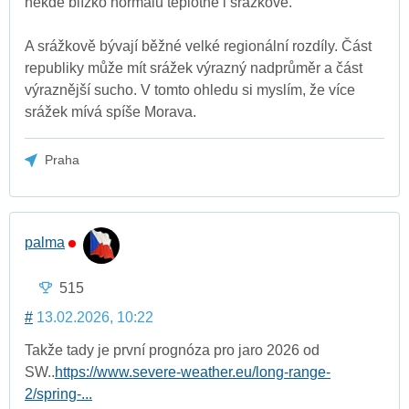
někde blízko normálu teplotně i srážkově.
A srážkově bývají běžné velké regionální rozdíly. Část
republiky může mít srážek výrazný nadprůměr a část
výraznější sucho. V tomto ohledu si myslím, že více
srážek mívá spíše Morava.
Praha
palma
515
#
13.02.2026, 10:22
Takže tady je první prognóza pro jaro 2026 od
SW..
https://www.severe-weather.eu/long-range-
2/spring-...