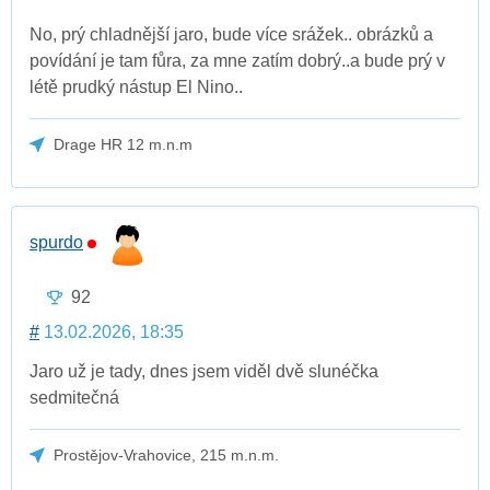
No, prý chladnější jaro, bude více srážek.. obrázků a
povídání je tam fůra, za mne zatím dobrý..a bude prý v
létě prudký nástup El Nino..
Drage HR 12 m.n.m
spurdo
92
#
13.02.2026, 18:35
Jaro už je tady, dnes jsem viděl dvě slunéčka
sedmitečná
Prostějov-Vrahovice, 215 m.n.m.