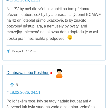
#
17.02.2026, 21:22
No, PV by měl dle všeho skončit na tom přelomu
březen - duben, což by byla paráda.. a týdenní ECMWF
na 42 dní oteplal přímo ukázkově, to by značilo
pozvolný nástup jara, a nemusely by být ty jarní
mrazejky.. nicméně na takovou dobu dopředu je to asi
trošku přání než realita předpovědi..
Drage HR 12 m.n.m
Doubrava nebo Kostrhún
5
#
18.02.2026, 04:51
Po loňském roce, kdy se tady nadalo koupat ani v
červenci jak byla studená voda a zelenina, zejména