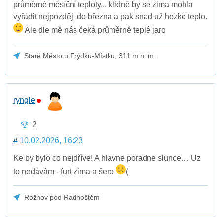
průměrné měsíční teploty... klidně by se zima mohla
vyřádit nejpozději do března a pak snad už hezké teplo.
Ale dle mě nás čeká průměrně teplé jaro
Staré Město u Frýdku-Místku, 311 m n. m.
ryngle
2
#
10.02.2026, 16:23
Ke by bylo co nejdříve! A hlavne poradne slunce… Uz
to nedávám - furt zima a šero
(
Rožnov pod Radhoštěm