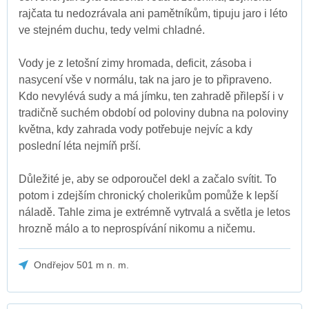
rajčata tu nedozrávala ani pamětníkům, tipuju jaro i léto
ve stejném duchu, tedy velmi chladné.
Vody je z letošní zimy hromada, deficit, zásoba i
nasycení vše v normálu, tak na jaro je to připraveno.
Kdo nevylévá sudy a má jímku, ten zahradě přilepší i v
tradičně suchém období od poloviny dubna na poloviny
května, kdy zahrada vody potřebuje nejvíc a kdy
poslední léta nejmíň prší.
Důležité je, aby se odporoučel dekl a začalo svítit. To
potom i zdejším chronický cholerikům pomůže k lepší
náladě. Tahle zima je extrémně vytrvalá a světla je letos
hrozně málo a to neprospívání nikomu a ničemu.
Ondřejov 501 m n. m.