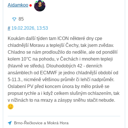
Aidamkoo
85
#
19.02.2026, 13:53
Koukám další týden tam ICON některé dny cpe
chladnější Moravu a teplejší Čechy, tak jsem zvědav.
Chladno se nám prodloužilo do neděle, ale od pondělí
kolem 10°C na pohodu, v Čechách i mnohem tepleji
(hlavně ve středu). Dlouhodobých 42 - denních
ansámblech od ECMWF je jedno chladnější období od
5-11.3., nicméně většinou průměr či lehčí nadprůměr.
Oslabení PV před koncem února by mělo právě se
propsat rychle a i když celkem slušným ochlazením, tak
v nížinách to na mrazy a zásypy sněhu stačit nebude.
Brno-Řečkovice a Mokrá Hora