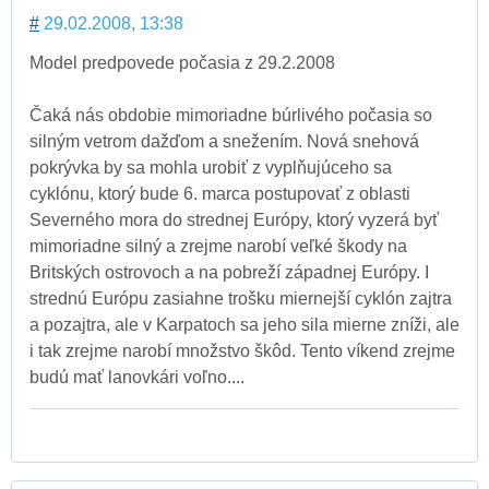
#
29.02.2008, 13:38
Model predpovede počasia z 29.2.2008
Čaká nás obdobie mimoriadne búrlivého počasia so
silným vetrom dažďom a snežením. Nová snehová
pokrývka by sa mohla urobiť z vyplňujúceho sa
cyklónu, ktorý bude 6. marca postupovať z oblasti
Severného mora do strednej Európy, ktorý vyzerá byť
mimoriadne silný a zrejme narobí veľké škody na
Britských ostrovoch a na pobreží západnej Európy. I
strednú Európu zasiahne trošku miernejší cyklón zajtra
a pozajtra, ale v Karpatoch sa jeho sila mierne zníži, ale
i tak zrejme narobí množstvo škôd. Tento víkend zrejme
budú mať lanovkári voľno....