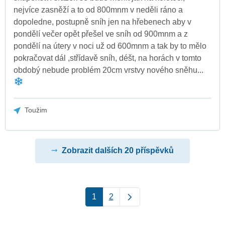
nejvíce zasněží a to od 800mnm v neděli ráno a
dopoledne, postupně sníh jen na hřebenech aby v
pondělí večer opět přešel ve sníh od 900mnm a z
pondělí na útery v noci už od 600mnm a tak by to mělo
pokračovat dál ,střídavě sníh, déšt, na horách v tomto
obdobý nebude problém 20cm vrstvy nového sněhu...
Toužim
Zobrazit dalších 20 příspěvků
1
2