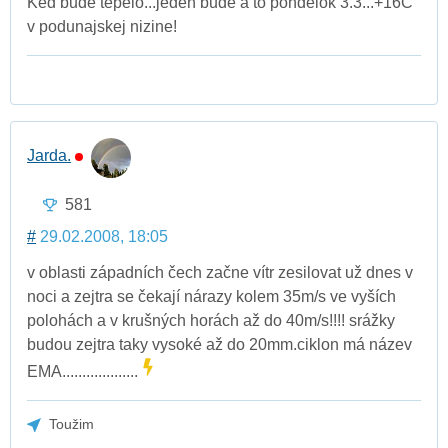
Ked bude tepelo...jeden bude a to pondelok 3.3...+16C
v podunajskej nizine!
Jarda.
581
#
29.02.2008, 18:05
v oblasti západních čech začne vítr zesilovat už dnes v
noci a zejtra se čekají nárazy kolem 35m/s ve vyších
polohách a v krušných horách až do 40m/s!!!! srážky
budou zejtra taky vysoké až do 20mm.ciklon má název
EMA...................
Toužim