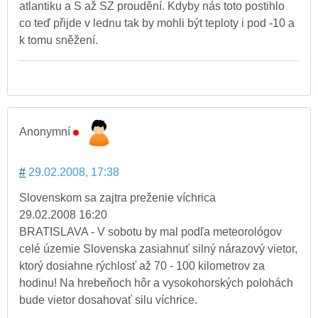
atlantiku a S až SZ proudění. Kdyby nás toto postihlo
co teď přijde v lednu tak by mohli být teploty i pod -10 a
k tomu sněžení.
Anonymní
#
29.02.2008, 17:38
Slovenskom sa zajtra preženie víchrica
29.02.2008 16:20
BRATISLAVA - V sobotu by mal podľa meteorológov
celé územie Slovenska zasiahnuť silný nárazový vietor,
ktorý dosiahne rýchlosť až 70 - 100 kilometrov za
hodinu! Na hrebeňoch hôr a vysokohorských polohách
bude vietor dosahovať silu víchrice.