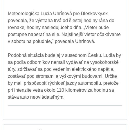
Meteorologička Lucia Uhrínová pre Bleskovky.sk
povedala, že výstraha trvá od šiestej hodiny rána do
rovnakej hodiny nasledujúceho dňa. „Vietor bude
postupne naberať na sile. Najsilnejší vietor očakávame
v sobotu na poludnie," povedala Uhrínová.
Podobná situácia bude aj v susednom Česku. Ľudia by
sa podľa odborníkov nemali vydávať na vysokohorské
túry, zdržiavať sa pod vedením elektrického napätia,
zostávať pod stromami a výškovými budovami. Určite
by mali prispôsobiť rýchlosť jazdy automobilu, pretože
pri intenzite vetra okolo 110 kilometrov za hodinu sa
stáva auto neovládateľným.