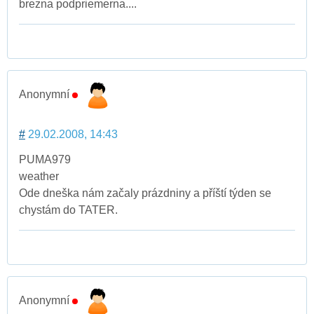
brezna podpriemerna....
Anonymní
#
29.02.2008, 14:43
PUMA979
weather
Ode dneška nám začaly prázdniny a příští týden se
chystám do TATER.
Anonymní