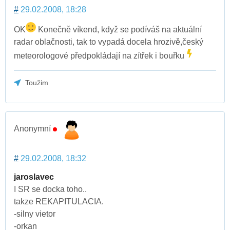
#
29.02.2008, 18:28
OK
Konečně víkend, když se podíváš na aktuální
radar oblačnosti, tak to vypadá docela hrozivě,český
meteorologové předpokládají na zítřek i bouřku
Toužim
Anonymní
#
29.02.2008, 18:32
jaroslavec
I SR se docka toho..
takze REKAPITULACIA.
-silny vietor
-orkan