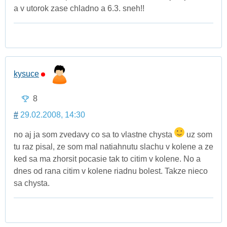
a v utorok zase chladno a 6.3. sneh!!
kysuce
8
#
29.02.2008, 14:30
no aj ja som zvedavy co sa to vlastne chysta
uz som
tu raz pisal, ze som mal natiahnutu slachu v kolene a ze
ked sa ma zhorsit pocasie tak to citim v kolene. No a
dnes od rana citim v kolene riadnu bolest. Takze nieco
sa chysta.