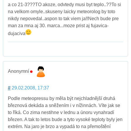
a co 21-3???TO akoze, odvtedy musi byt teplo..??To si
na velkom omyle..skuseny laicky meteorolog by toto
nikdy nepovedal..aspon to tak viem ja!!Nech bude pre
man za mna aj 30. marca...moze prist aj fujavica-
dujaciva
Anonymní
#
29.02.2008, 17:37
Podle meteopressu by měla být nejchladnější druhá
březnová dekáda a sněžením i v nížinnách. Víte jak se
to říká. Co zima nestihne v lednu a únoru vynahradí
březen. A tak to letos bude a tyto vysoké teploty byly jen
extrém. Na jaro je brzo a vypadá to na přemoštění