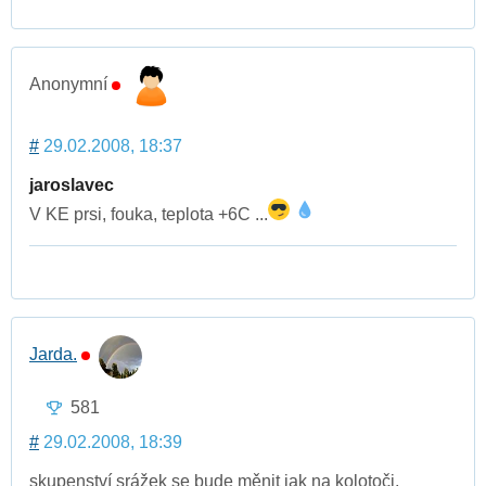
Anonymní
#
29.02.2008, 18:37
jaroslavec
V KE prsi, fouka, teplota +6C ...
Jarda.
581
#
29.02.2008, 18:39
skupenství srážek se bude měnit jak na kolotoči,