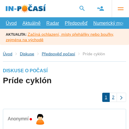
Přejít
na
hlavní
obsah
Úvod
Aktuálně
Radar
Předpověď
Numerický model
Začíná ochlazení, místy přeháňky nebo bouřky,
AKTUALITA:
zejména na východě
Úvod
Diskuse
Předpověď počasí
Príde cyklón
DISKUSE O POČASÍ
Príde cyklón
1
2
Anonymní