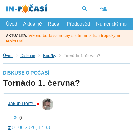
Přejít
na
hlavní
obsah
Úvod
Aktuálně
Radar
Předpověď
Numerický model
Víkend bude slunečný s letními, zítra i tropickými
AKTUALITA:
teplotami
Úvod
Diskuse
Bouřky
Tornádo 1. června?
DISKUSE O POČASÍ
Tornádo 1. června?
Jakub Bortell
0
#
01.06.2026, 17:33