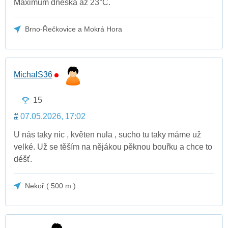
Maximum dneska až 23°C.
Brno-Řečkovice a Mokrá Hora
MichalS36
15
#
07.05.2026, 17:02
U nás taky nic , květen nula , sucho tu taky máme už
velké. Už se těším na nějákou pěknou bouřku a chce to
déšť.
Nekoř ( 500 m )