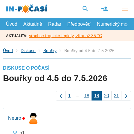
Přejít
na
hlavní
obsah
Úvod
Aktuálně
Radar
Předpověď
Numerický model
Vrací se tropické teploty, zítra až 35 °C
AKTUALITA:
Úvod
Diskuse
Bouřky
Bouřky od 4.5 do 7.5.2026
DISKUSE O POČASÍ
Bouřky od 4.5 do 7.5.2026
1
...
18
19
20
21
Neuro
51