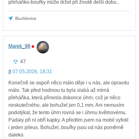
přeháňko-bouřky může držet při životě delší dobu..
Buchlovice
Marek_98
47
#
07.05.2026, 18:31
Konečně se aspoň něco málo děje i u nás, ale opravdu
málo. Tak před hodinou tu byla slabá až mírná
přeháňka, která přinesla dokonce úhrn, což je něco
neskutečného, ale bohužel jen 0,1 mm. Ani nemusím
podotýkat, že tento úhrn rovná se i úhrnu květnovému.
Padaly při ní obří kapky. A předtím jsem na mobil vyfotil
i jeden pileus. Bohužel, bouřky jsou od nás poměrně
daleko.