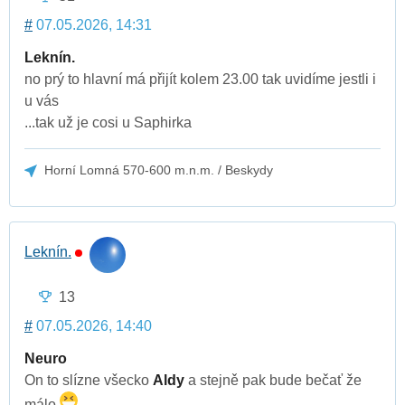
#
07.05.2026, 14:31
Leknín.
no prý to hlavní má přijít kolem 23.00 tak uvidíme jestli i
u vás
...tak už je cosi u Saphirka
Horní Lomná 570-600 m.n.m. / Beskydy
Leknín.
13
#
07.05.2026, 14:40
Neuro
On to slízne všecko
Aldy
a stejně pak bude bečať že
málo