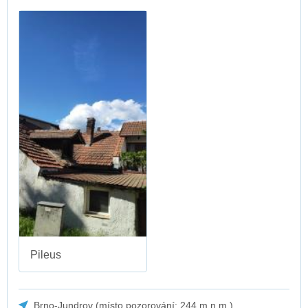
Pileus
Brno-Jundrov (místo pozorování: 244 m n.m.)