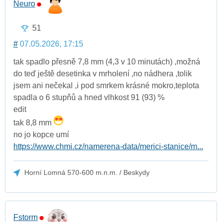
Neuro
51
#
07.05.2026, 17:15
tak spadlo přesně 7,8 mm (4,3 v 10 minutách) ,možná
do teď ještě desetinka v mrholení ,no nádhera ,tolik
jsem ani nečekal ,i pod smrkem krásné mokro,teplota
spadla o 6 stupňů a hned vlhkost 91 (93) %
edit
tak 8,8 mm
no jo kopce umí
https://www.chmi.cz/namerena-data/merici-stanice/m...
Horní Lomná 570-600 m.n.m. / Beskydy
Fstorm