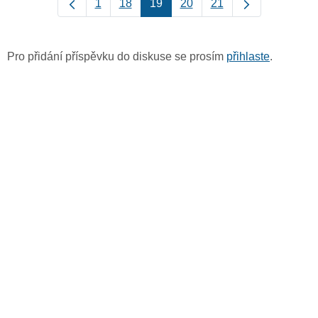
1
18
19
20
21
Pro přidání příspěvku do diskuse se prosím
přihlaste
.