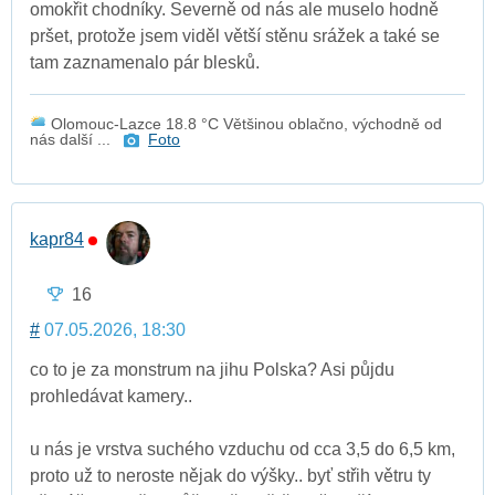
omokřit chodníky. Severně od nás ale muselo hodně
pršet, protože jsem viděl větší stěnu srážek a také se
tam zaznamenalo pár blesků.
Olomouc-Lazce 18.8 °C Většinou oblačno, východně od
nás další ...
Foto
kapr84
16
#
07.05.2026, 18:30
co to je za monstrum na jihu Polska? Asi půjdu
prohledávat kamery..
u nás je vrstva suchého vzduchu od cca 3,5 do 6,5 km,
proto už to neroste nějak do výšky.. byť střih větru ty