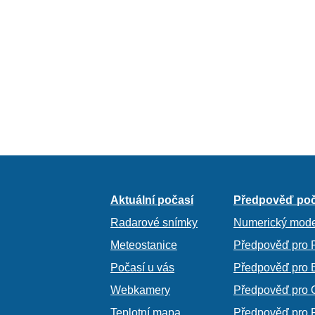
Aktuální počasí
Předpověď poč
Radarové snímky
Numerický mode
Meteostanice
Předpověď pro 
Počasí u vás
Předpověď pro 
Webkamery
Předpověď pro 
Teplotní mapa
Předpověď pro 