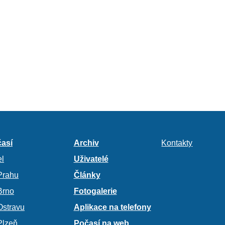
así
Archiv
Kontakty
l
Uživatelé
Prahu
Články
Brno
Fotogalerie
Ostravu
Aplikace na telefony
Plzeň
Počasí na web