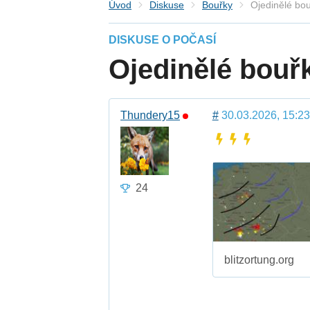
Úvod
Diskuse
Bouřky
Ojedinělé bou
DISKUSE O POČASÍ
Ojedinělé bouřk
Thundery15
#
30.03.2026, 15:23
24
blitzortung.org