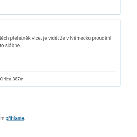
těch přeháněk více, je vidět že v Německu proudění
 to slábne
Orlice 387m.
sím
přihlaste
.