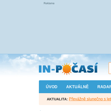
Přejít
na
hlavní
obsah
ÚVOD
AKTUÁLNĚ
RADA
Převážně slunečno s let
AKTUALITA: