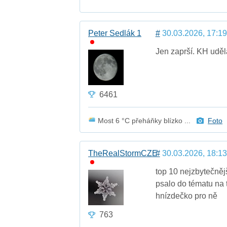
Peter Sedlák 1
#
30.03.2026, 17:19
Jen zaprší. KH uděla
6461
Most 6 °C přeháňky blízko ...
Foto
TheRealStormCZE
#
30.03.2026, 18:13
top 10 nejzbytečnějš
psalo do tématu na 
hnízdečko pro ně
763