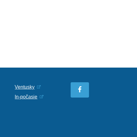
Ventusky
In-počasie