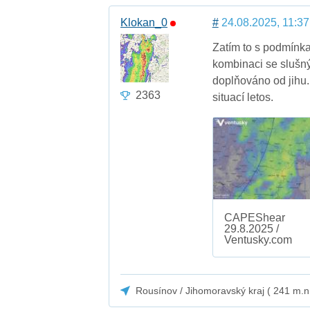
Klokan_0
#
24.08.2025, 11:37
Zatím to s podmínka
kombinaci se slušn
doplňováno od jihu.
2363
situací letos.
CAPEShear
29.8.2025 /
Ventusky.com
Rousínov / Jihomoravský kraj ( 241 m.n