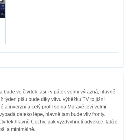
a bude ve čtvrtek, asi i v pátek velmi výrazná, hlavně
ž týden píšu bude díky vlivu výběžku TV to jižní
 a inverzní a celý profil se na Moravě jeví velmi
ypadá daleko lépe, hlavně tam bude vliv fronty.
čtvrtek hlavně Čechy, pak vyzdvyhnutí advekce, takže
bší a minimálně.