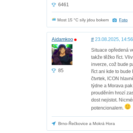
6461
Most 15 °C síly jdou bokem
Foto
Aidamkoo
#
23.08.2025, 14:56
Situace opředená ve
takže těžko říct. Vl
inverze, což bude p
85
říct ani kde to bud
čtvrtek, ICON hlavn
týdne a Morava pak
prouděním hrozí zas
dost nejistot. Nicm
potencionalem.
Brno-Řečkovice a Mokrá Hora