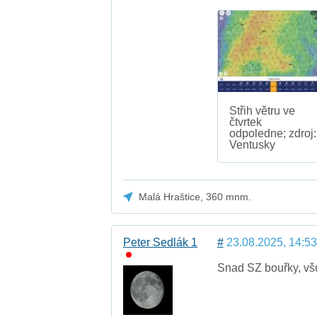
Střih větru ve
čtvrtek
odpoledne; zdroj:
Ventusky
Malá Hraštice, 360 mnm.
Peter Sedlák 1
#
23.08.2025, 14:53
Snad SZ bouřky, všu