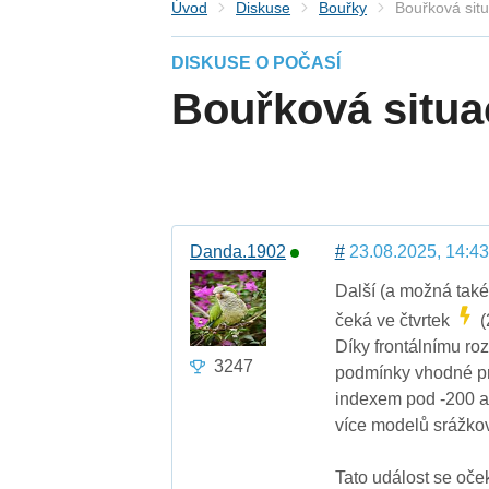
Úvod
Diskuse
Bouřky
Bouřková sit
DISKUSE O POČASÍ
Bouřková situa
Danda.1902
#
23.08.2025, 14:43
Další (a možná také
čeká ve čtvrtek
(
Díky frontálnímu ro
3247
podmínky vhodné pro
indexem pod -200 a
více modelů srážko
Tato událost se oče