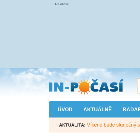
Přejít
na
hlavní
obsah
ÚVOD
AKTUÁLNĚ
RADA
Víkend bude slunečný s l
AKTUALITA: