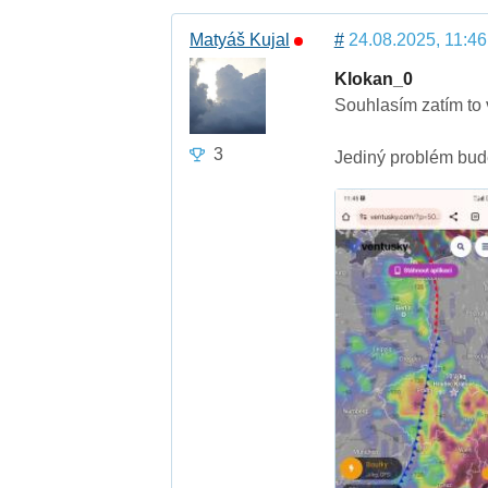
Matyáš Kujal
#
24.08.2025, 11:46
Klokan_0
Souhlasím zatím to 
3
Jediný problém bude