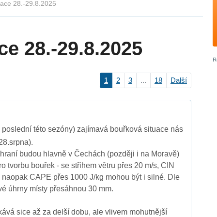
uace 28.-29.8.2025
ce 28.-29.8.2025
1
2
3
...
18
Další
 poslední této sezóny) zajímavá bouřková situace nás
28.srpna).
zhraní budou hlavně v Čechách (později i na Moravě)
 tvorbu bouřek - se střihem větru přes 20 m/s, CIN
 naopak CAPE přes 1000 J/kg mohou být i silné. Dle
vé úhrny místy přesáhnou 30 mm.
kává sice až za delší dobu, ale vlivem mohutnější