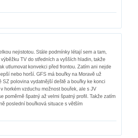
lkou nejistotou. Stále podmínky létají sem a tam,
iv výběžku TV do středních a vyšších hladin, takže
ak utlumovat konvekci před frontou. Zatím ani nejde
e lepší nebo horší. GFS má bouřky na Moravě už
ě SZ polovina vydatnější deště a bouřky ke konci
 v horkém vzduchu možnost bouřek, ale s JV
e poměrně špatný až velmi špatný profil. Takže zatím
éně poslední bouřková situace s větším