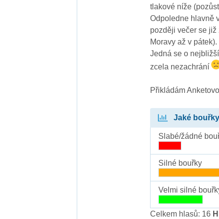
tlakové níže (pozůs
Odpoledne hlavně v 
později večer se již
Moravy až v pátek).
Jedná se o nejbližš
zcela nezachrání
Přikládám Anketovo
Jaké bouřky
Slabé/žádné bou
Silné bouřky
Velmi silné bouřk
Celkem hlasů: 16
H