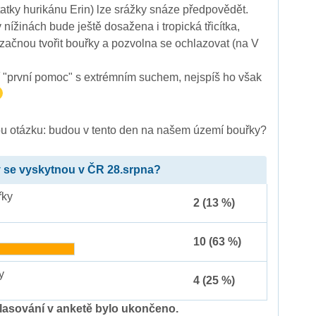
tatky hurikánu Erin) lze srážky snáze předpovědět.
nížinách bude ještě dosažena i tropická třicítka,
 začnou tvořit bouřky a pozvolna se ochlazovat (na V
í "první pomoc" s extrémním suchem, nejspíš ho však
u otázku: budou v tento den na našem území bouřky?
 se vyskytnou v ČR 28.srpna?
řky
2 (13 %)
10 (63 %)
y
4 (25 %)
lasování v anketě bylo ukončeno.