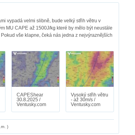
mi vypadá velmi slibně, bude velký střih větru v
ým MU CAPE až 1500J/kg které by mělo být neustále
 Pokud vše klapne, čeká nás jedna z nejvýraznějších
CAPEShear
Vysoký střih větru
30.8.2025 /
- až 30m/s /
Ventusky.com
Ventusky.com
.m. )