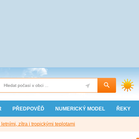
R
PŘEDPOVĚĎ
NUMERICKÝ
MODEL
ŘEKY
etními, zítra i tropickými teplotami