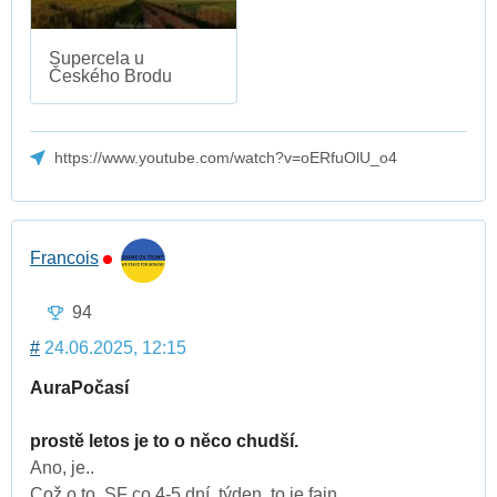
Supercela u
Českého Brodu
https://www.youtube.com/watch?v=oERfuOlU_o4
Francois
94
#
24.06.2025, 12:15
AuraPočasí
prostě letos je to o něco chudší.
Ano, je..
Což o to, SF co 4-5 dní, týden, to je fajn..