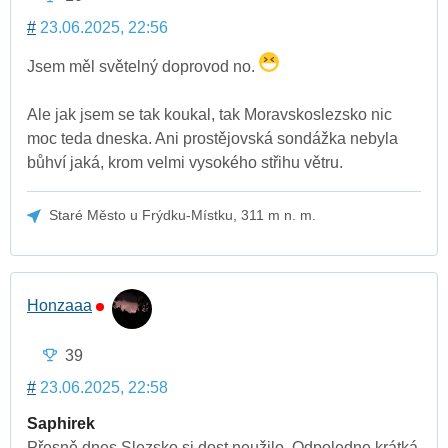
#
23.06.2025, 22:56
Jsem měl světelný doprovod no.
Ale jak jsem se tak koukal, tak Moravskoslezsko nic
moc teda dneska. Ani prostějovská sondážka nebyla
bůhví jaká, krom velmi vysokého střihu větru.
Staré Město u Frýdku-Místku, 311 m n. m.
Honzaaa
39
#
23.06.2025, 22:58
Saphirek
Přesně dnes Slezsko si dost neužilo. Odpoledne krátká