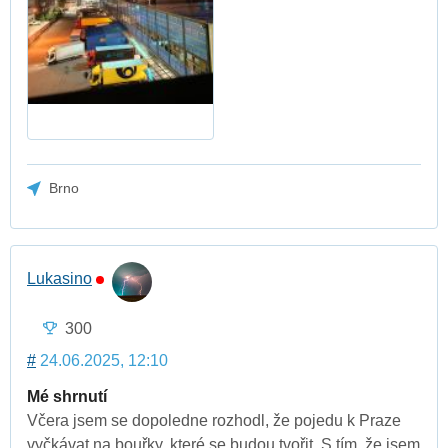
Brno
Lukasino
300
#
24.06.2025, 12:10
Mé shrnutí
Včera jsem se dopoledne rozhodl, že pojedu k Praze
vyčkávat na bouřky, které se budou tvořit. S tím, že jsem