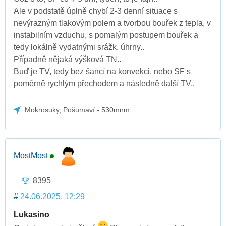
Ale v podstatě úplně chybí 2-3 denní situace s
nevýrazným tlakovým polem a tvorbou bouřek z tepla, v
instabilním vzduchu, s pomalým postupem bouřek a
tedy lokálně vydatnými srážk. úhrny..
Případně nějaká výšková TN..
Buď je TV, tedy bez šancí na konvekci, nebo SF s
poměrně rychlým přechodem a následně další TV..
Mokrosuky, Pošumaví - 530mnm
MostMost
8395
#
24.06.2025, 12:29
Lukasino