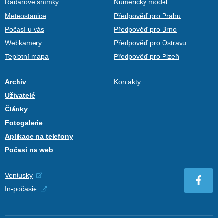
Radarové snímky
Numerický model
Meteostanice
Předpověď pro Prahu
Počasí u vás
Předpověď pro Brno
Webkamery
Předpověď pro Ostravu
Teplotní mapa
Předpověď pro Plzeň
Archiv
Kontakty
Uživatelé
Články
Fotogalerie
Aplikace na telefony
Počasí na web
Ventusky
In-počasie