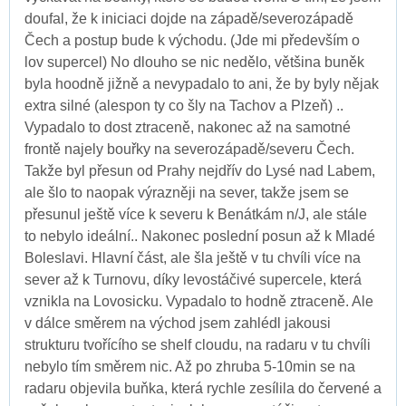
doufal, že k iniciaci dojde na západě/severozápadě
Čech a postup bude k východu. (Jde mi především o
lov supercel) No dlouho se nic nedělo, většina buněk
byla hoodně jižně a nevypadalo to ani, že by byly nějak
extra silné (alespon ty co šly na Tachov a Plzeň) ..
Vypadalo to dost ztraceně, nakonec až na samotné
frontě najely bouřky na severozápadě/severu Čech.
Takže byl přesun od Prahy nejdřív do Lysé nad Labem,
ale šlo to naopak výrazněji na sever, takže jsem se
přesunul ještě více k severu k Benátkám n/J, ale stále
to nebylo ideální.. Nakonec poslední posun až k Mladé
Boleslavi. Hlavní část, ale šla ještě v tu chvíli více na
sever až k Turnovu, díky levostáčivé supercele, která
vznikla na Lovosicku. Vypadalo to hodně ztraceně. Ale
v dálce směrem na východ jsem zahlédl jakousi
strukturu tvořícího se shelf cloudu, na radaru v tu chvíli
nebylo tím směrem nic. Až po zhruba 5-10min se na
radaru objevila buňka, která rychle zesílila do červené a