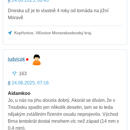
#
24.06.2025, 06:43
Dneska už je to vlastně 4 roky od tornáda na jižní
Moravě
Kopřivnice, Vlčovice Moravskoslezský kraj
ludvicek
163
#
24.06.2025, 07:16
Aidamkoo
Jo, u nás na jihu docela dobrý. Akorát se dívám, že v
Troubsku spadlo jen několik desetin, tam se to teda
nějakým zvláštním řízením osudu neprojevilo. Východ
Brna tentokrát dostal mnohem víc než západ (14 mm x
0,4 mm).