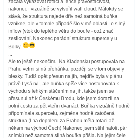
začala vykazovat rotaci a lehce pravostáčivost,
nakonec i vizuálně se vytvořil wall cloud. Málokdy se
stává, že struktura najede dřív než samotná buňka
vznikne, ale v tomhle případě šlo v mé oblasti i o silný
inflow (vtok do teplého větru do bouře - což značí
zesilování. Nakonec parádní struktura supercely u
Bolky.
...
Ale to ještě nekončím.. Na Kladensku postupovala na
Prahu velmi silná přeháňka, později se v tom objevily i
blesky. Tudíž opět přesun na jih, nejdřív byla v plánu
právě Lysá n/L, ale buňka spíše více postupovala k
východu s lehkým stáčením na jih, takže jsem se
přesunul až k Českému Brodu, kde jsem dorazil na
polní cestu za pět vteřin dvanáct. Buňka vizuálně hodně
přípomínala supercelu, zejména hodně zatočená
struktura.(I na doppleru za Prahou měla rotaci až
někam na východ Čech) Nakonec jsem stihl nafotit pár
snímků než samotná silná bouřka přišla. Na jejím čele