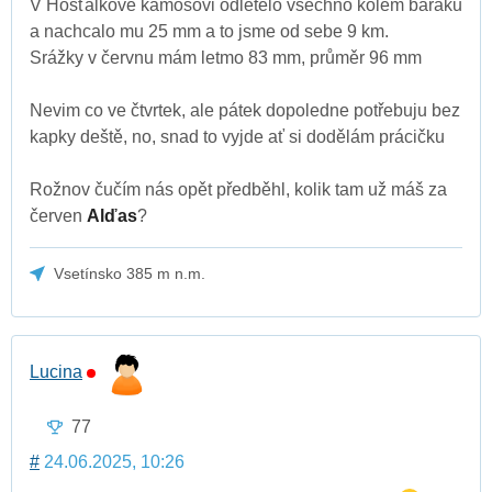
V Hošťálkové kámošovi odletělo všechno kolem baráku
a nachcalo mu 25 mm a to jsme od sebe 9 km.
Srážky v červnu mám letmo 83 mm, průměr 96 mm
Nevim co ve čtvrtek, ale pátek dopoledne potřebuju bez
kapky deště, no, snad to vyjde ať si dodělám prácičku
Rožnov čučím nás opět předběhl, kolik tam už máš za
červen
Alďas
?
Vsetínsko 385 m n.m.
Lucina
77
#
24.06.2025, 10:26