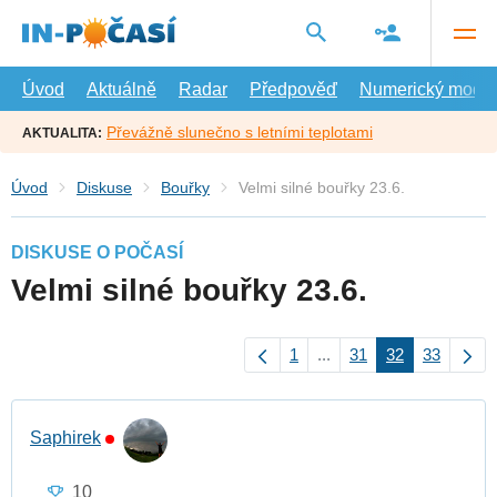
Přejít
na
hlavní
obsah
Úvod
Aktuálně
Radar
Předpověď
Numerický model
Převážně slunečno s letními teplotami
AKTUALITA:
Úvod
Diskuse
Bouřky
Velmi silné bouřky 23.6.
DISKUSE O POČASÍ
Velmi silné bouřky 23.6.
1
...
31
32
33
Saphirek
10