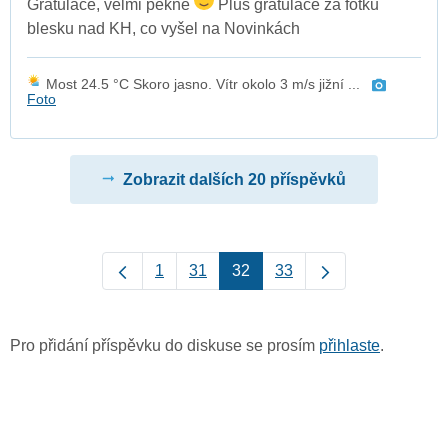
Gratulace, velmi pěkné
Plus gratulace za fotku
blesku nad KH, co vyšel na Novinkách
Most 24.5 °C Skoro jasno. Vítr okolo 3 m/s jižní ...
Foto
Zobrazit dalších 20 příspěvků
1
31
32
33
Pro přidání příspěvku do diskuse se prosím
přihlaste
.