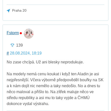
Praha 20
Fstorm
139
#
28.08.2024, 18:19
No zase chcípá. Už ani blesky neprodukuje.
Na modely nemá cenu koukat i když ten Aladin je asi
nejpřesnější. Včera výborně předpověděl bouřky na SK
a k nám dojít nic nemělo a taky nedošlo. No a dnes tu
něco maloval a přišlo to. Na zítřek maluje něco ve
středu republiky a asi mu to taky vyjde a ČHMÚ
dokonce vydal výstrahu.