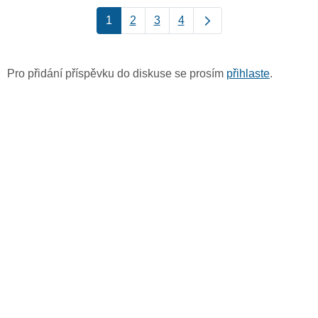
1
2
3
4
Pro přidání příspěvku do diskuse se prosím
přihlaste
.