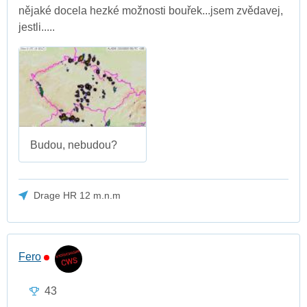
nějaké docela hezké možnosti bouřek...jsem zvědavej,
jestli.....
Budou, nebudou?
Drage HR 12 m.n.m
Fero
43