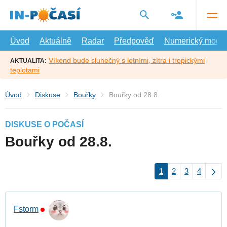
Přejít
na
hlavní
obsah
Úvod
Aktuálně
Radar
Předpověď
Numerický model
Víkend bude slunečný s letními, zítra i tropickými
AKTUALITA:
teplotami
Úvod
Diskuse
Bouřky
Bouřky od 28.8.
DISKUSE O POČASÍ
Bouřky od 28.8.
1
2
3
4
Fstorm