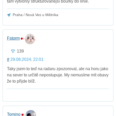
tam vytvořily strukturovanější bouřky do linie.
Praha / Nová Ves u Mělníka
Fstorm
139
#
29.08.2024, 22:01
Taky jsem to teď na radaru zpozoroval, ale na horu jako
na sever to určitě nepostupuje. My nemusíme mít obavy
že to přijde blíž.
Tomino