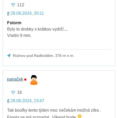
112
#
28.08.2024, 20:11
Fstorm
Byly to drobky s krátkou vydrží....
Vsetin 9 mm.
Rožnov pod Radhoštěm, 376 m n.m.
panaček
16
#
28.08.2024, 23:47
Tak bouřky tento týden moc nečekám možná zítra .
Fronta se má rozpadat . Víkend bude