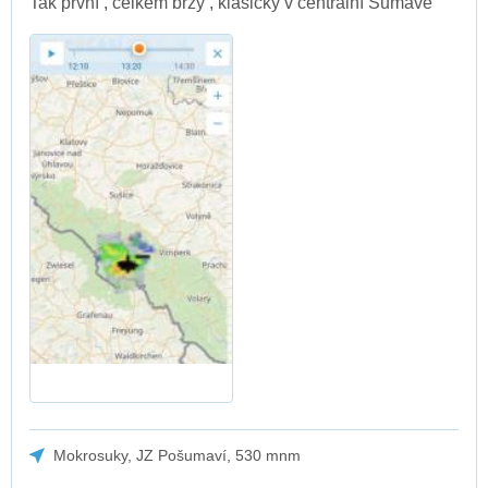
Tak první , celkem brzy , klasicky v centrální Šumavě
Mokrosuky, JZ Pošumaví, 530 mnm