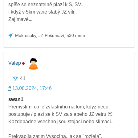
spíše se neznatelně plazí k S, SV..
I když v 5km vane slabý JZ vítr..
Zajímavé...
Mokrosuky, JZ Pošumaví, 530 mnm
Valep
41
#
13.08.2024, 17:46
swan1
Premyslim, co je zvlastniho na tom, kdyz neco
postupuje / plazi se k SV za slabeho JZ vetru 😉
Kazdopadne vsechno jsou stojaci nebo slimaci...
Prekvapila zatim Vysocina, jak se "rozjela".