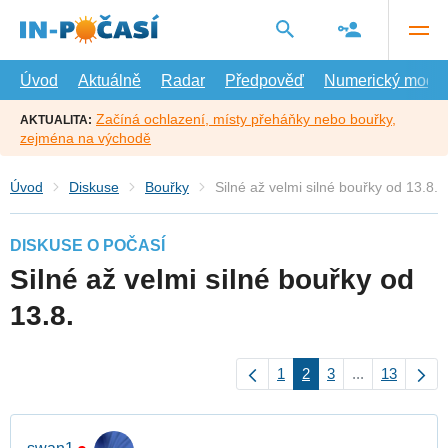
Přejít
na
hlavní
obsah
Úvod
Aktuálně
Radar
Předpověď
Numerický model
Začíná ochlazení, místy přeháňky nebo bouřky,
AKTUALITA:
zejména na východě
Úvod
Diskuse
Bouřky
Silné až velmi silné bouřky od 13.8.
DISKUSE O POČASÍ
Silné až velmi silné bouřky od
13.8.
1
2
3
...
13