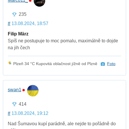
Marco11_
235
#
13.08.2024, 18:57
Filip März
Spíš ne postupuje to moc pomalu, maximálně to dojde
na jih čech
Plzeň 34 °C Kupovitá oblačnost jížně od Plzně
Foto
swan1
414
#
13.08.2024, 19:12
Nad Šumavou kupí parádně, ale nejde to pořádně do