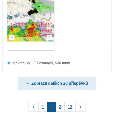
Mokrosuky, JZ Pošumaví, 530 mnm
Zobrazit dalších 20 příspěvků
1
2
3
13