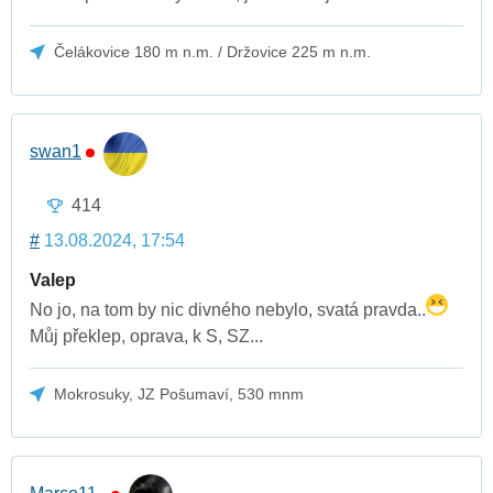
Čelákovice 180 m n.m. / Držovice 225 m n.m.
swan1
414
#
13.08.2024, 17:54
Valep
No jo, na tom by nic divného nebylo, svatá pravda..
Můj překlep, oprava, k S, SZ...
Mokrosuky, JZ Pošumaví, 530 mnm