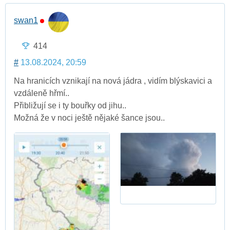
swan1
414
#
13.08.2024, 20:59
Na hranicích vznikají na nová jádra , vidím blýskavici a
vzdáleně hřmí..
Přibližují se i ty bouřky od jihu..
Možná že v noci ještě nějaké šance jsou..