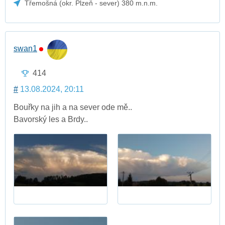
Třemošná (okr. Plzeň - sever) 380 m.n.m.
swan1
414
#
13.08.2024, 20:11
Bouřky na jih a na sever ode mě..
Bavorský les a Brdy..