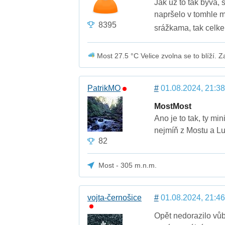
Jak už to tak bývá, 
napršelo v tomhle m
8395
srážkama, tak cel
Most 27.5 °C Velice zvolna se to blíží. Z
PatrikMO
#
01.08.2024, 21:38
MostMost
Ano je to tak, ty mi
nejmíň z Mostu a Lu
82
Most - 305 m.n.m.
vojta-černošice
#
01.08.2024, 21:46
Opět nedorazilo vůb