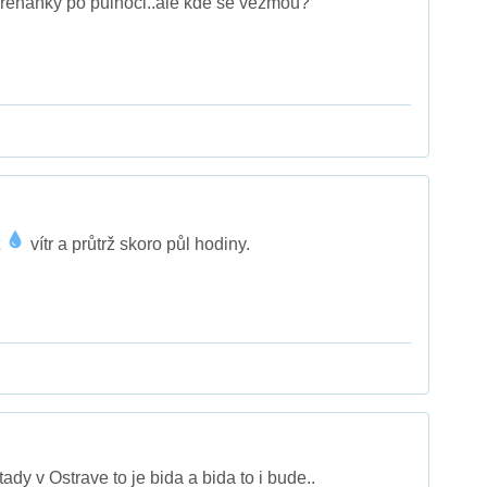
přeháňky po půlnoci..ale kde se vezmou?
t
vítr a průtrž skoro půl hodiny.
tady v Ostrave to je bida a bida to i bude..