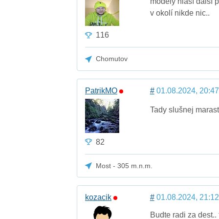
modely hlásí další 
v okolí nikde nic..
116
Chomutov
PatrikMO
#
01.08.2024, 20:47
Tady slušnej maras
82
Most - 305 m.n.m.
kozacik
#
01.08.2024, 21:12
Budte radi za dest.. 