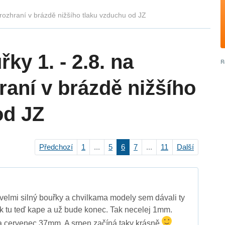
 rozhraní v brázdě nižšího tlaku vzduchu od JZ
ky 1. - 2.8. na
raní v brázdě nižšího
od JZ
Předchozí
1
...
5
6
7
...
11
Další
i velmi silný bouřky a chvilkama modely sem dávali ty
k tu teď kape a už bude konec. Tak necelej 1mm.
 cervenec 37mm. A srpen začíná taky krásně
.