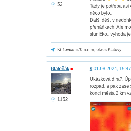
52
Tady je potřeba asi
něco bylo..
Další déšť v nedoh
přeháňkach. Ale mo
sluníčko.. výhoda je
Křížovice 570m.n.m, okres Klatovy
Blateňák
#
01.08.2024, 19:47
Ukázková díra?. Úpl
rozpad, a pak zase 
konci města 2 km 
1152