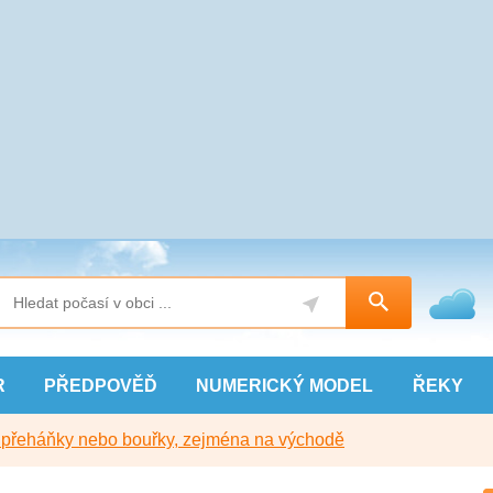
R
PŘEDPOVĚĎ
NUMERICKÝ
MODEL
ŘEKY
y přeháňky nebo bouřky, zejména na východě