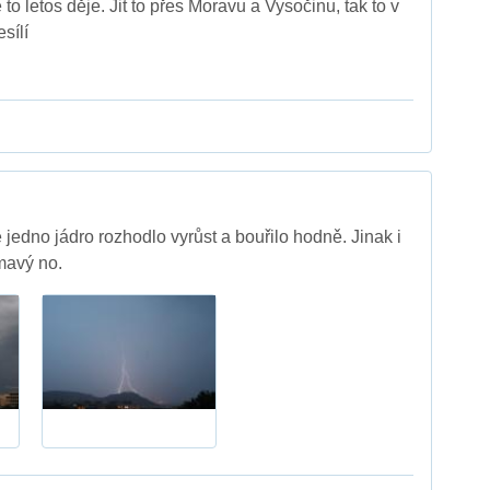
 to letos děje. Jit to přes Moravu a Vysočinu, tak to v
sílí
 jedno jádro rozhodlo vyrůst a bouřilo hodně. Jinak i
ímavý no.