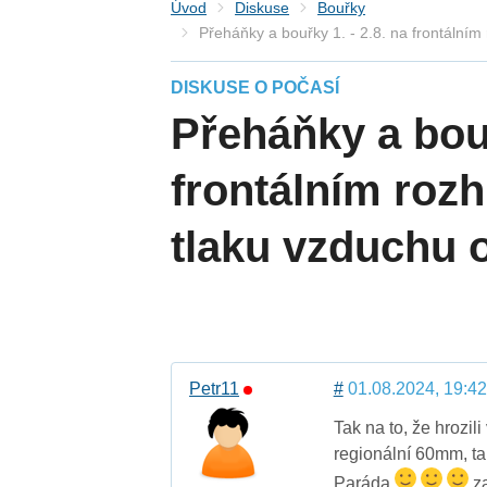
Úvod
Diskuse
Bouřky
Přeháňky a bouřky 1. - 2.8. na frontálním
DISKUSE O POČASÍ
Přeháňky a bouř
frontálním rozh
tlaku vzduchu 
Petr11
#
01.08.2024, 19:42
Tak na to, že hrozil
regionální 60mm, ta
Paráda
za