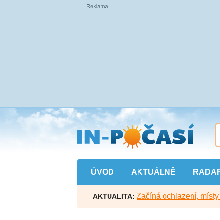
Přejít
na
hlavní
obsah
ÚVOD
AKTUÁLNĚ
RADA
Začíná ochlazení, míst
AKTUALITA: