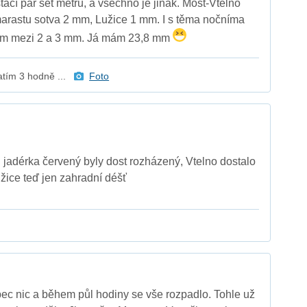
stačí pár set metrů, a všechno je jinak. Most-Vtelno
arastu sotva 2 mm, Lužice 1 mm. I s těma nočníma
kem mezi 2 a 3 mm. Já mám 23,8 mm
atím 3 hodně ...
Foto
ni jadérka červený byly dost rozházený, Vtelno dostalo
žice teď jen zahradní déšť
ec nic a během půl hodiny se vše rozpadlo. Tohle už