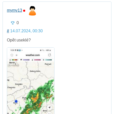
mymy13
0
#
14.07.2024, 00:30
Opět useklé?