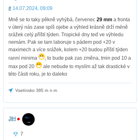
#
14.07.2024, 09:09
Mně se to taky pěkně vyhýbá, červenec
29 mm
a fronta
v úterý nás zase spíš ojebe a výhled krásně drží méně
srážek celý příští týden. Tropické dny teď ve výhledu
nemám. Pak se tam laboruje s pádem pod +20 v
maximech a více srážek, kolem +20 budou příští týden
ranní minima
, to bude pak zas změna, tmin pod 10 a
max pod 20
ale nebude to myslím až tak drastické v
této části roku, je to daleko
Vsetínsko 385 m n.m.
JIH
7