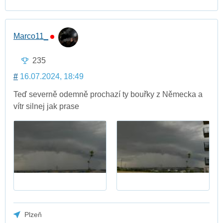
Marco11_
235
#
16.07.2024, 18:49
Teď severně odemně prochazí ty bouřky z Německa a
vítr silnej jak prase
Plzeň