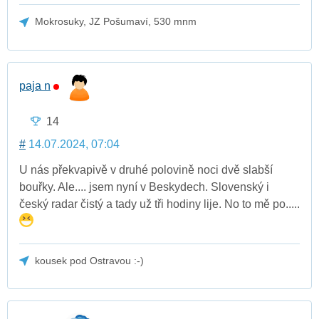
Mokrosuky, JZ Pošumaví, 530 mnm
paja n
14
#
14.07.2024, 07:04
U nás překvapivě v druhé polovině noci dvě slabší
bouřky. Ale.... jsem nyní v Beskydech. Slovenský i
český radar čistý a tady už tři hodiny lije. No to mě po.....
kousek pod Ostravou :-)