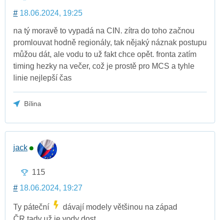
#
18.06.2024, 19:25
na tý moravě to vypadá na CIN. zítra do toho začnou
promlouvat hodně regionály, tak nějaký náznak postupu
můžou dát, ale vodu to už fakt chce opět. fronta zatím
timing hezky na večer, což je prostě pro MCS a tyhle
linie nejlepší čas
Bílina
jack
115
#
18.06.2024, 19:27
Ty páteční
dávají modely většinou na západ
ČR.tady už je vody dost.