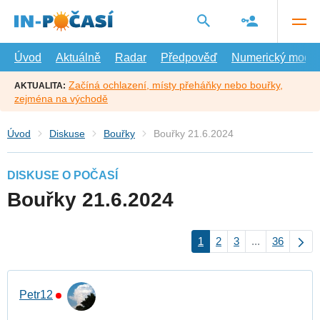
Přejít
na
hlavní
obsah
Úvod
Aktuálně
Radar
Předpověď
Numerický model
Začíná ochlazení, místy přeháňky nebo bouřky,
AKTUALITA:
zejména na východě
Úvod
Diskuse
Bouřky
Bouřky 21.6.2024
DISKUSE O POČASÍ
Bouřky 21.6.2024
1
2
3
...
36
Petr12