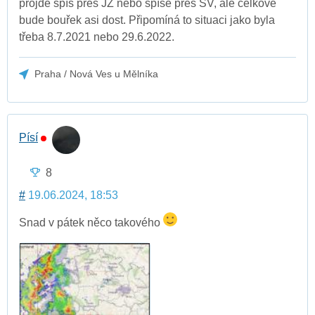
projde spíš přes JZ nebo spíše přes SV, ale celkově
bude bouřek asi dost. Připomíná to situaci jako byla
třeba 8.7.2021 nebo 29.6.2022.
Praha / Nová Ves u Mělníka
Písí
8
#
19.06.2024, 18:53
Snad v pátek něco takového