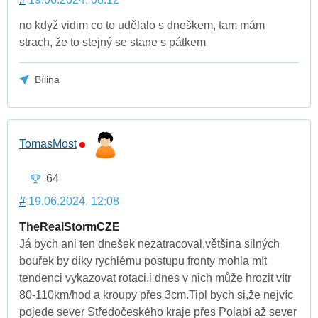
no když vidim co to udělalo s dneškem, tam mám
strach, že to stejný se stane s pátkem
Bílina
TomasMost
64
#
19.06.2024, 12:08
TheRealStormCZE
Já bych ani ten dnešek nezatracoval,většina silných
bouřek by díky rychlému postupu fronty mohla mít
tendenci vykazovat rotaci,i dnes v nich může hrozit vítr
80-110km/hod a kroupy přes 3cm.Tipl bych si,že nejvíc
pojede sever Středočeského kraje přes Polabí až sever