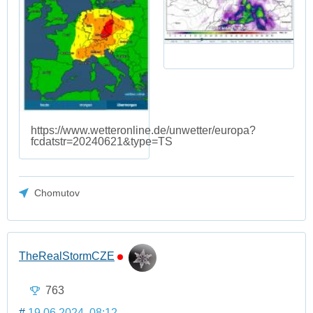
https://www.wetteronline.de/unwetter/europa?
fcdatstr=20240621&type=TS
Chomutov
TheRealStormCZE
763
#
19.06.2024, 08:12