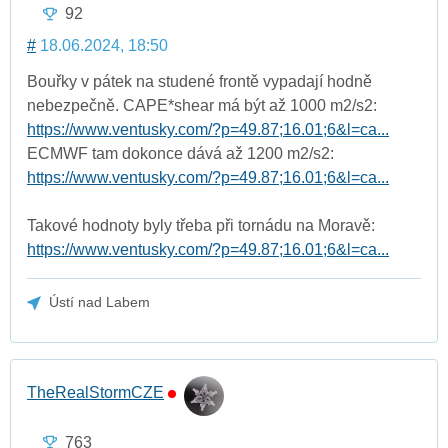
92
#
18.06.2024, 18:50
Bouřky v pátek na studené frontě vypadají hodně
nebezpečně. CAPE*shear má být až 1000 m2/s2:
https://www.ventusky.com/?p=49.87;16.01;6&l=ca...
ECMWF tam dokonce dává až 1200 m2/s2:
https://www.ventusky.com/?p=49.87;16.01;6&l=ca...
Takové hodnoty byly třeba při tornádu na Moravě:
https://www.ventusky.com/?p=49.87;16.01;6&l=ca...
Ústí nad Labem
TheRealStormCZE
763