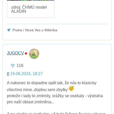
zdroj: ČHMÚ model
ALADIN
Praha / Nová Ves u Mělníka
JUGOCV
116
#
19.06.2024, 18:27
A nakonec to dopadne opět tak, že nás to klasicky
všechno mine..dojdou sem zbytky
protože i tady to zmírnily, srážky se osekaly - výstraha
pro naší oblast zmírněna...