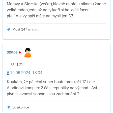
Moravy a Slezsko (večer),hlavně nepřeju nikomu žádné
velké ródeo,teda až na ty,kteří si ho kvůli focení
přejí.Ale vy spíš máte na mysli jen SZ.
Most 247 m n.m.
space
121
#
19.06.2024, 18:04
Koukám, že páteční super bouře preskočí JZ i dle
Aladinovi komplex 2.část republiky na východ...Asi
pivní slavnosti sobotní jsou zachráněni.?
Strakonice