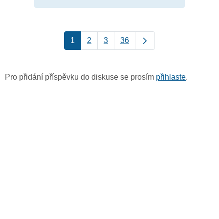
1
2
3
36
Pro přidání příspěvku do diskuse se prosím
přihlaste
.