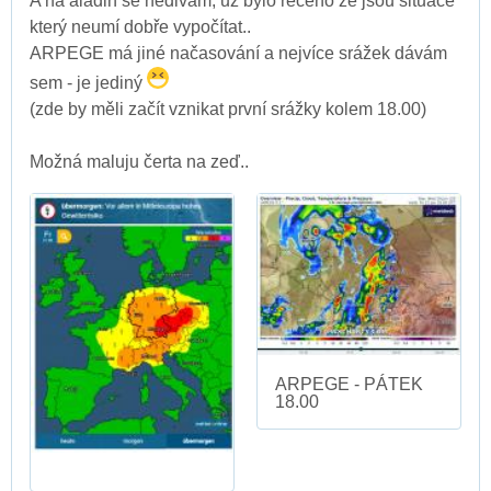
A na aladin se nedivám, už bylo řečeno že jsou situace
který neumí dobře vypočítat..
ARPEGE má jiné načasování a nejvíce srážek dávám
sem - je jediný
(zde by měli začít vznikat první srážky kolem 18.00)
Možná maluju čerta na zeď..
ARPEGE - PÁTEK
18.00