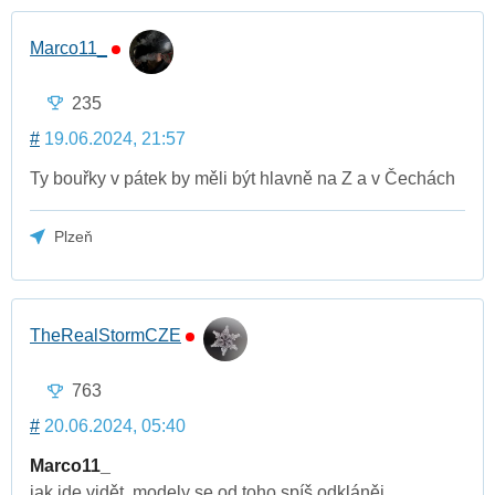
Marco11_
235
#
19.06.2024, 21:57
Ty bouřky v pátek by měli být hlavně na Z a v Čechách
Plzeň
TheRealStormCZE
763
#
20.06.2024, 05:40
Marco11_
jak jde vidět, modely se od toho spíš odkláněj