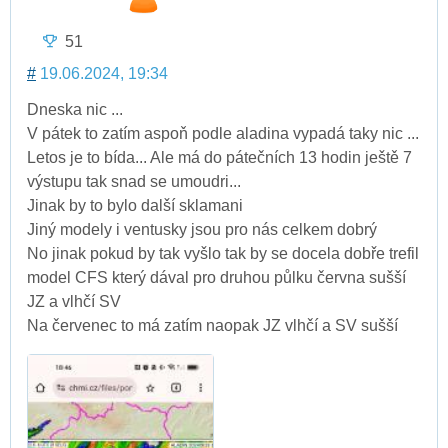
51
#
19.06.2024, 19:34
Dneska nic ...
V pátek to zatím aspoň podle aladina vypadá taky nic ...
Letos je to bída... Ale má do pátečních 13 hodin ještě 7
výstupu tak snad se umoudri...
Jinak by to bylo další sklamani
Jiný modely i ventusky jsou pro nás celkem dobrý
No jinak pokud by tak vyšlo tak by se docela dobře trefil
model CFS který dával pro druhou půlku června sušší
JZ a vlhčí SV
Na červenec to má zatím naopak JZ vlhčí a SV sušší