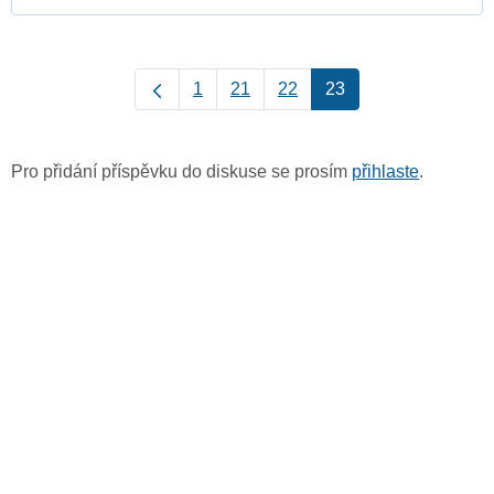
1
21
22
23
Pro přidání příspěvku do diskuse se prosím
přihlaste
.