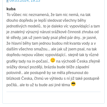
#
09.05.2024, 19:13
kuba
To vůbec nic neznamená, že tam nic nemá, na tak
dlouho dopředu je lepší sledovat všechny běhy
jednotlivých modelů.. to je daleko víc vypovídající a tam
je znatelný výrazný nárust srážkové činnosti zhruba od
té středy, jak už jsem tady psal před pár dny.. je jasné,
že hlavní běhy tam jednou budou mít kvanta vody a v
dalším všechno smažou... ale jak už jsem psal, na tak
dopředu nejsou vůbec vypovídající.. stejně tak ty různé
grafíky tady na in-počasí..
na východě Česka zřejmě
srážky dorazí později, brázda bude blíže západní
polovině.. ale postupně by se měla přesunout do
blízkosti Česka, čhmú ve výhledu s ní již také postupně
počítá.. ale to už tu bude asi jiné téma