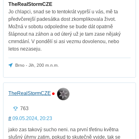
TheRealStormCZE
Jo chlapci, snad se to tentokrát vyprší u vás, mě ta
předvčerejší padesátka dost zkomplikovala život.
Možná v sobotu odpoledne se bude dát opatrně
šlápnout na záhon a od úterý už je tam zase nějaký
cmrndání. V pondělí si asi vezmu dovolenou, nebo
letos nezaseju.
Brno - Jih, 200 m.n.m.
TheRealStormCZE
763
#
09.05.2024, 20:23
jako zas takový sucho neni. na první třetinu května
slušný úhrny zatim, pokud to skutečně vyjde, tak se