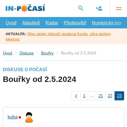
Přejít
na
hlavní
obsah
Úvod
Aktuálně
Radar
Předpověď
Numerický model
Vlnu veder přeruší studená fronta, zítra teploty
AKTUALITA:
klesnou
Úvod
Diskuse
Bouřky
Bouřky od 2.5.2024
DISKUSE O POČASÍ
Bouřky od 2.5.2024
1
...
21
22
23
kuba