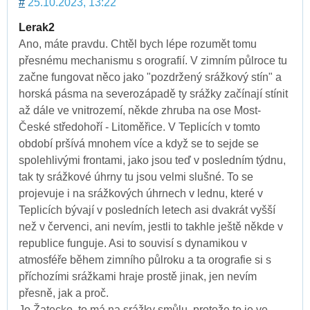
#
25.10.2023, 13:22
Lerak2
Ano, máte pravdu. Chtěl bych lépe rozumět tomu
přesnému mechanismu s orografií. V zimním půlroce tu
začne fungovat něco jako "pozdržený srážkový stín" a
horská pásma na severozápadě ty srážky začínají stínit
až dále ve vnitrozemí, někde zhruba na ose Most-
České středohoří - Litoměřice. V Teplicích v tomto
období pršívá mnohem více a když se to sejde se
spolehlivými frontami, jako jsou teď v posledním týdnu,
tak ty srážkové úhrny tu jsou velmi slušné. To se
projevuje i na srážkových úhrnech v lednu, které v
Teplicích bývají v posledních letech asi dvakrát vyšší
než v červenci, ani nevím, jestli to takhle ještě někde v
republice funguje. Asi to souvisí s dynamikou v
atmosféře během zimního půlroku a ta orografie si s
příchozími srážkami hraje prostě jinak, jen nevím
přesně, jak a proč.
Jo Žatecko, to má na srážky smůlu, protože to je ve