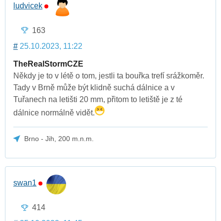
ludvicek
163
#
25.10.2023, 11:22
TheRealStormCZE
Někdy je to v létě o tom, jestli ta bouřka trefí srážkoměr.
Tady v Brně může být klidně suchá dálnice a v
Tuřanech na letišti 20 mm, přitom to letiště je z té
dálnice normálně vidět.
Brno - Jih, 200 m.n.m.
swan1
414