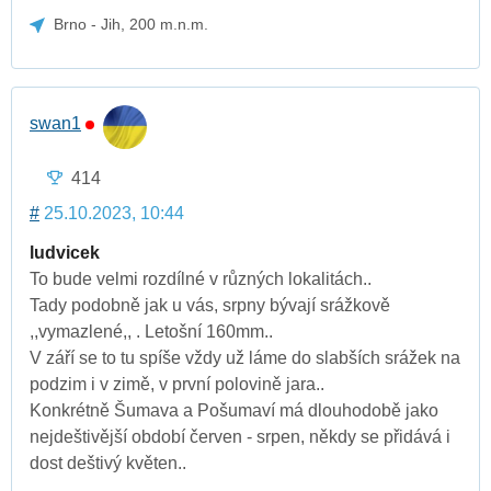
Brno - Jih, 200 m.n.m.
swan1
414
#
25.10.2023, 10:44
ludvicek
To bude velmi rozdílné v různých lokalitách..
Tady podobně jak u vás, srpny bývají srážkově
,,vymazlené,, . Letošní 160mm..
V září se to tu spíše vždy už láme do slabších srážek na
podzim i v zimě, v první polovině jara..
Konkrétně Šumava a Pošumaví má dlouhodobě jako
nejdeštivější období červen - srpen, někdy se přidává i
dost deštivý květen..