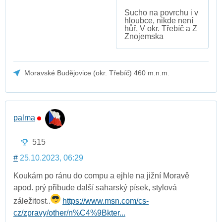
Sucho na povrchu i v
hloubce, nikde není
hůř, V okr. Třebíč a Z
Znojemska
Moravské Budějovice (okr. Třebíč) 460 m.n.m.
palma
515
#
25.10.2023, 06:29
Koukám po ránu do compu a ejhle na jižní Moravě
apod. prý přibude další saharský písek, stylová
záležitost..
https://www.msn.com/cs-
cz/zpravy/other/n%C4%9Bkter...