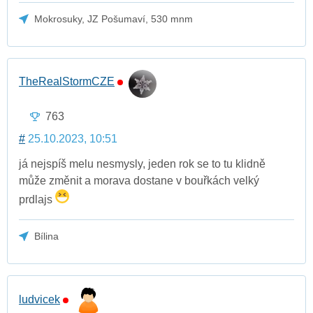
Mokrosuky, JZ Pošumaví, 530 mnm
TheRealStormCZE
763
#
25.10.2023, 10:51
já nejspíš melu nesmysly, jeden rok se to tu klidně
může změnit a morava dostane v bouřkách velký
prdlajs
Bílina
ludvicek