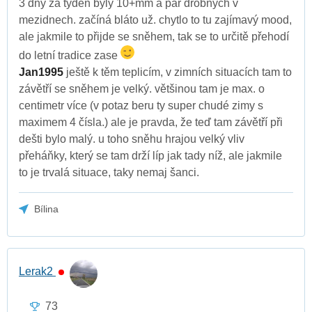
3 dny za týden byly 10+mm a pár drobných v
mezidnech. začíná bláto už. chytlo to tu zajímavý mood,
ale jakmile to přijde se sněhem, tak se to určitě přehodí
do letní tradice zase
Jan1995
ještě k těm teplicím, v zimních situacích tam to
závětří se sněhem je velký. většinou tam je max. o
centimetr více (v potaz beru ty super chudé zimy s
maximem 4 čísla.) ale je pravda, že teď tam závětří při
dešti bylo malý. u toho sněhu hrajou velký vliv
přeháňky, který se tam drží líp jak tady níž, ale jakmile
to je trvalá situace, taky nemaj šanci.
Bílina
Lerak2
73