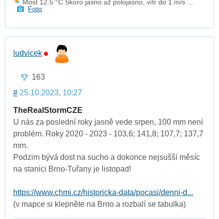
Most 12.5 °C Skoro jasno až polojasno, vítr do 1 m/s ...
Foto
ludvicek
163
#
25.10.2023, 10:27
TheRealStormCZE
U nás za poslední roky jasně vede srpen, 100 mm není
problém. Roky 2020 - 2023 - 103,6; 141,8; 107,7; 137,7
mm.
Podzim bývá dost na sucho a dokonce nejsušší měsíc
na stanici Brno-Tuřany je listopad!
https://www.chmi.cz/historicka-data/pocasi/denni-d...
(v mapce si klepněte na Brno a rozbalí se tabulka)