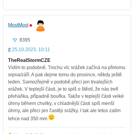
MostMost
8395
#
25.10.2023, 10:11
TheRealStormCZE
Vidím to podobně. Trochu víc srážek začíná na přelomu
srpna/září. A pak dejme tomu do prosince, někdy ještě
leden. Samozřejmě v podobě přeci jen trvalejších
srážek. V teplejší části, je to spíš o štěstí, že nás trefí
přeháňka, případně bouřka. Takže v teplejší části velké
úhrny během chvilky, v chladnější části spíš menší
úhrny, ale přeci jen častěji srážky. I tak ale letos zatím
lehce nad 350 mm