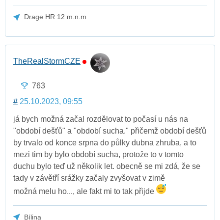
Drage HR 12 m.n.m
TheRealStormCZE
763
#
25.10.2023, 09:55
já bych možná začal rozdělovat to počasí u nás na
"období dešťů" a "období sucha." přičemž období dešťů
by trvalo od konce srpna do půlky dubna zhruba, a to
mezi tim by bylo období sucha, protože to v tomto
duchu bylo teď už několik let. obecně se mi zdá, že se
tady v závětří srážky začaly zvyšovat v zimě
možná melu ho..., ale fakt mi to tak přijde
Bílina