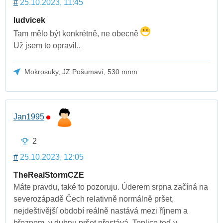
#
25.10.2023, 11:45
ludvicek
Tam mělo být konkrétně, ne obecně
Už jsem to opravil..
Mokrosuky, JZ Pošumaví, 530 mnm
Jan1995
2
#
25.10.2023, 12:05
TheRealStormCZE
Máte pravdu, také to pozoruju. Úderem srpna začíná na
severozápadě Čech relativně normálně pršet,
nejdeštivější období reálně nastává mezi říjnem a
březnem, v dubnu pršet přestává. Teplice teď v