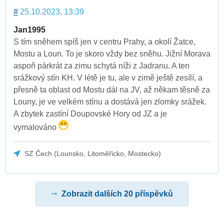
#
25.10.2023, 13:39
Jan1995
S tím sněhem spíš jen v centru Prahy, a okolí Žatce,
Mostu a Loun. To je skoro vždy bez sněhu. Jižní Morava
aspoň párkrát za zimu schytá níži z Jadranu. A ten
srážkový stín KH. V létě je tu, ale v zimě ještě zesílí, a
přesně ta oblast od Mostu dál na JV, až někam těsně za
Louny, je ve velkém stínu a dostává jen zlomky srážek.
A zbytek zastíní Doupovské Hory od JZ a je
vymalováno
SZ Čech (Lounsko, Litoměřicko, Mostecko)
Zobrazit dalších 20 příspěvků