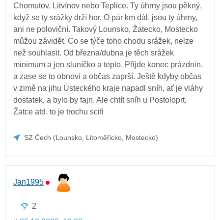
Chomutov, Litvínov nebo Teplice. Ty úhrny jsou pěkný,
když se ty srážky drží hor. O pár km dál, jsou ty úhrny,
ani ne poloviční. Takový Lounsko, Žatecko, Mostecko
můžou závidět. Co se týče toho chodu srážek, nelze
než souhlasit. Od března/dubna je těch srážek
minimum a jen sluníčko a teplo. Přijde konec prázdnin,
a zase se to obnoví a občas zaprší. Ještě kdyby občas
v zimě na jihu Ústeckého kraje napadl sníh, ať je vláhy
dostatek, a bylo by fajn. Ale chtít sníh u Postoloprt,
Žatce atd. to je trochu scifi
SZ Čech (Lounsko, Litoměřicko, Mostecko)
Jan1995
2