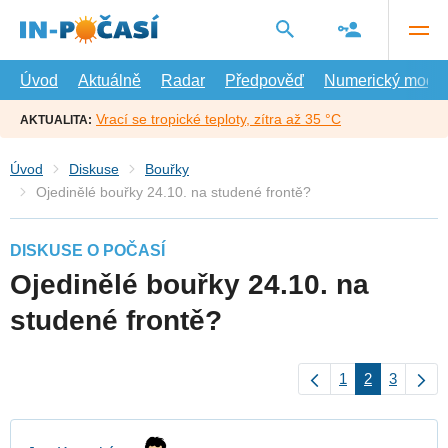
Přejít
na
hlavní
obsah
Úvod
Aktuálně
Radar
Předpověď
Numerický model
Vrací se tropické teploty, zítra až 35 °C
AKTUALITA:
Úvod
Diskuse
Bouřky
Ojedinělé bouřky 24.10. na studené frontě?
DISKUSE O POČASÍ
Ojedinělé bouřky 24.10. na
studené frontě?
1
2
3