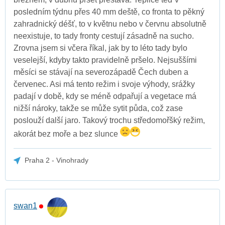
posledním týdnu přes 40 mm deště, co fronta to pěkný
zahradnický déšť, to v květnu nebo v červnu absolutně
neexistuje, to tady fronty cestují zásadně na sucho.
Zrovna jsem si včera říkal, jak by to léto tady bylo
veselejší, kdyby takto pravidelně pršelo. Nejsuššími
měsíci se stávají na severozápadě Čech duben a
červenec. Asi má tento režim i svoje výhody, srážky
padají v době, kdy se méně odpařují a vegetace má
nižší nároky, takže se může sytit půda, což zase
poslouží další jaro. Takový trochu středomořšký režim,
akorát bez moře a bez slunce
Praha 2 - Vinohrady
swan1