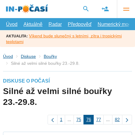
Přejít
na
hlavní
obsah
Úvod
Aktuálně
Radar
Předpověď
Numerický model
Víkend bude slunečný s letními, zítra i tropickými
AKTUALITA:
teplotami
Úvod
Diskuse
Bouřky
Silné až velmi silné bouřky 23.-29.8.
DISKUSE O POČASÍ
Silné až velmi silné bouřky
23.-29.8.
1
...
75
76
77
...
82