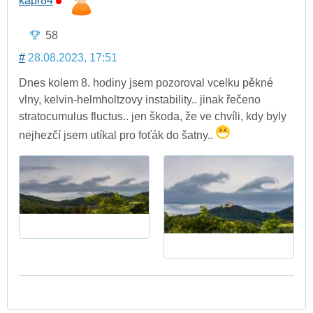
kapr84
58
#
28.08.2023, 17:51
Dnes kolem 8. hodiny jsem pozoroval vcelku pěkné
vlny, kelvin-helmholtzovy instability.. jinak řečeno
stratocumulus fluctus.. jen škoda, že ve chvíli, kdy byly
nejhezčí jsem utíkal pro foťák do šatny..