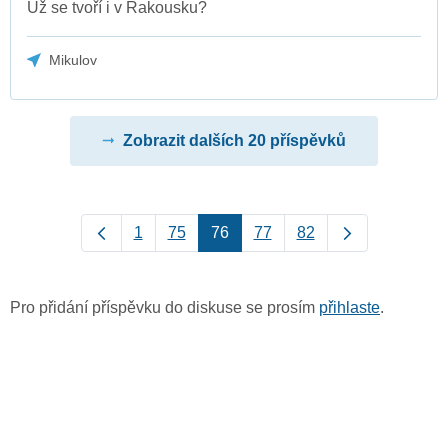
Už se tvoří i v Rakousku?
Mikulov
Zobrazit dalších 20 příspěvků
1
75
76
77
82
Pro přidání příspěvku do diskuse se prosím
přihlaste
.