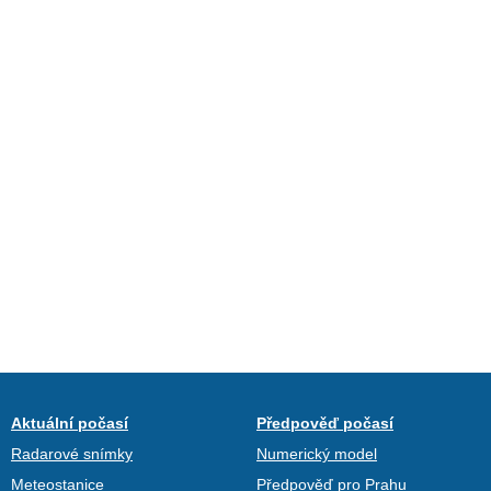
Aktuální počasí
Předpověď počasí
Radarové snímky
Numerický model
Meteostanice
Předpověď pro Prahu