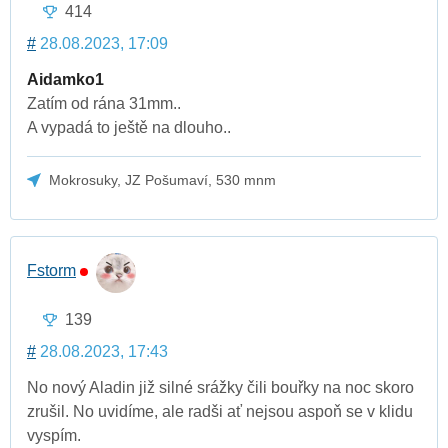
414
#
28.08.2023, 17:09
Aidamko1
Zatím od rána 31mm..
A vypadá to ještě na dlouho..
Mokrosuky, JZ Pošumaví, 530 mnm
Fstorm
139
#
28.08.2023, 17:43
No nový Aladin již silné srážky čili bouřky na noc skoro
zrušil. No uvidíme, ale radši ať nejsou aspoň se v klidu
vyspím.