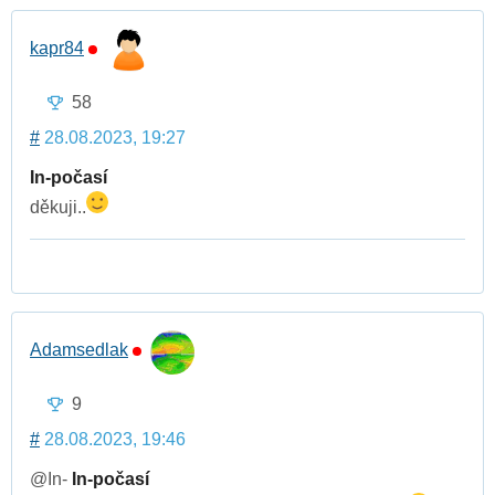
kapr84
58
#
28.08.2023, 19:27
In-počasí
děkuji..
Adamsedlak
9
#
28.08.2023, 19:46
@In-
In-počasí