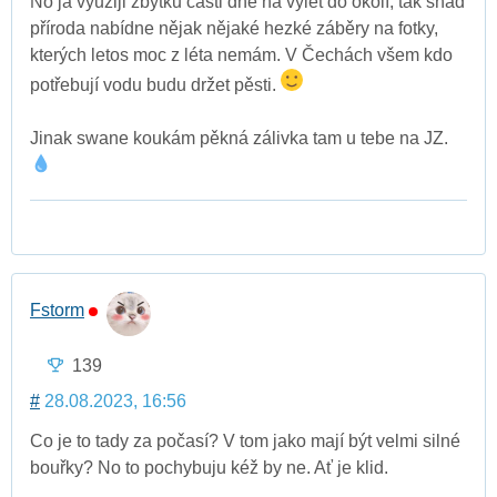
No já využiji zbytku části dne na výlet do okolí, tak snad
příroda nabídne nějak nějaké hezké záběry na fotky,
kterých letos moc z léta nemám. V Čechách všem kdo
potřebují vodu budu držet pěsti.
Jinak swane koukám pěkná zálivka tam u tebe na JZ.
Fstorm
139
#
28.08.2023, 16:56
Co je to tady za počasí? V tom jako mají být velmi silné
bouřky? No to pochybuju kéž by ne. Ať je klid.