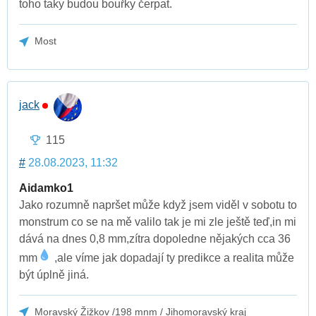
toho taky budou bouřky čerpat.
Most
jack
115
#
28.08.2023, 11:32
Aidamko1
Jako rozumně napršet může když jsem viděl v sobotu to
monstrum co se na mě valilo tak je mi zle ještě teď,in mi
dává na dnes 0,8 mm,zítra dopoledne nějakých cca 36
mm
,ale víme jak dopadají ty predikce a realita může
být úplně jiná.
Moravský Žižkov /198 mnm / Jihomoravský kraj