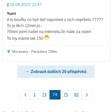
#
28.08.2023, 11:47
Yurri
A ty bouřky co byli teď naposled z nich nepršelo.?????
To je těch 12mm jo..
70mm jsem našel na internetu,že máte za srpen
To my máme tak 150
Moravany - Pardubice 236m
Zobrazit dalších 20 příspěvků
1
73
74
75
82