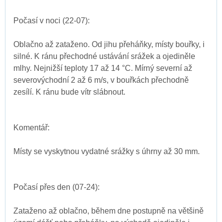
Počasí v noci (22-07):
Oblačno až zataženo. Od jihu přeháňky, místy bouřky, i
silné. K ránu přechodné ustávání srážek a ojediněle
mlhy. Nejnižší teploty 17 až 14 °C. Mírný severní až
severovýchodní 2 až 6 m/s, v bouřkách přechodně
zesílí. K ránu bude vítr slábnout.
Komentář:
Místy se vyskytnou vydatné srážky s úhrny až 30 mm.
Počasí přes den (07-24):
Zataženo až oblačno, během dne postupně na většině