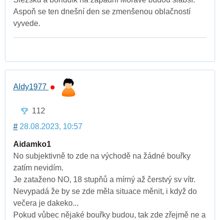
Aspoň se ten dnešní den se zmenšenou oblačností
vyvede.
Aldy1977
112
#
28.08.2023, 10:57
Aidamko1
No subjektivně to zde na východě na žádné bouřky
zatím nevidím.
Je zataženo NO, 18 stupňů a mírný až čerstvý sv vítr.
Nevypadá že by se zde měla situace měnit, i když do
večera je dakeko...
Pokud vůbec nějaké bouřky budou, tak zde zřejmě ne a