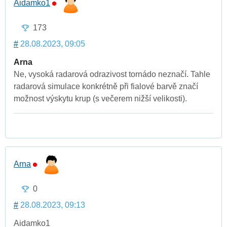
Aidamko1
173
#
28.08.2023, 09:05
Arna
Ne, vysoká radarová odrazivost tornádo neznačí. Tahle
radarová simulace konkrétně při fialové barvě značí
možnost výskytu krup (s večerem nižší velikosti).
Arna
0
#
28.08.2023, 09:13
Aidamko1