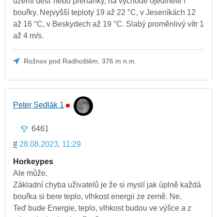
území déšť nebo přeháňky, na východě ojediněle i
bouřky. Nejvyšší teploty 19 až 22 °C, v Jeseníkách 12
až 16 °C, v Beskydech až 19 °C. Slabý proměnlivý vítr 1
až 4 m/s.
Rožnov pod Radhoštěm, 376 m n.m.
Peter Sedlák 1
6461
#
28.08.2023, 11:29
Horkeypes
Ale může.
Základní chyba uživatelů je že si myslí jak úplně každá
bouřka si bere teplo, vlhkost energii ze země. Ne.
Teď bude Energie, teplo, vlhkost budou ve výšce a z