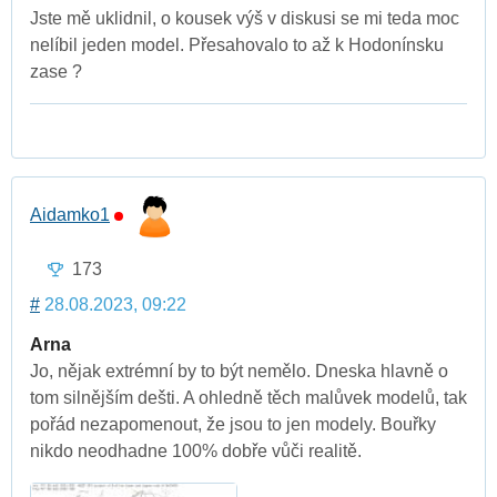
Jste mě uklidnil, o kousek výš v diskusi se mi teda moc
nelíbil jeden model. Přesahovalo to až k Hodonínsku
zase ?
Aidamko1
173
#
28.08.2023, 09:22
Arna
Jo, nějak extrémní by to být nemělo. Dneska hlavně o
tom silnějším dešti. A ohledně těch malůvek modelů, tak
pořád nezapomenout, že jsou to jen modely. Bouřky
nikdo neodhadne 100% dobře vůči realitě.