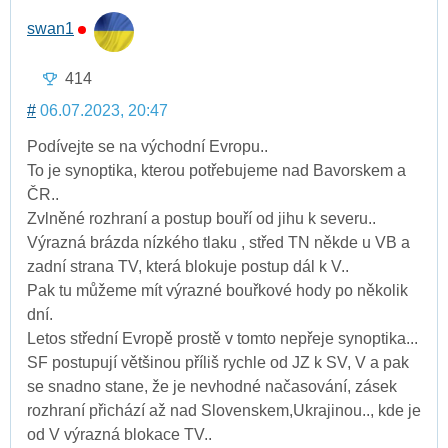
swan1
414
#
06.07.2023, 20:47
Podívejte se na východní Evropu..
To je synoptika, kterou potřebujeme nad Bavorskem a
ČR..
Zvlněné rozhraní a postup bouří od jihu k severu..
Výrazná brázda nízkého tlaku , střed TN někde u VB a
zadní strana TV, která blokuje postup dál k V..
Pak tu můžeme mít výrazné bouřkové hody po několik
dní.
Letos střední Evropě prostě v tomto nepřeje synoptika...
SF postupují většinou příliš rychle od JZ k SV, V a pak
se snadno stane, že je nevhodné načasování, zásek
rozhraní přichází až nad Slovenskem,Ukrajinou.., kde je
od V výrazná blokace TV..