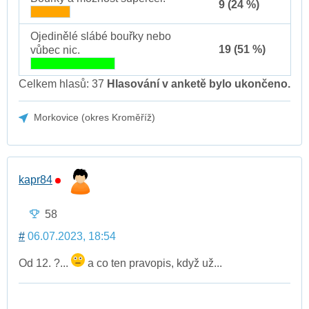
9 (24 %)
Ojedinělé slábé bouřky nebo
19 (51 %)
vůbec nic.
Celkem hlasů: 37
Hlasování v anketě bylo ukončeno.
Morkovice (okres Kroměříž)
kapr84
58
#
06.07.2023, 18:54
Od 12. ?...
a co ten pravopis, když už...