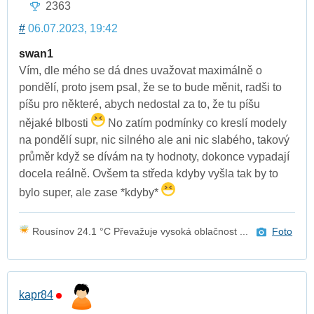
2363
#
06.07.2023, 19:42
swan1
Vím, dle mého se dá dnes uvažovat maximálně o
pondělí, proto jsem psal, že se to bude měnit, radši to
píšu pro některé, abych nedostal za to, že tu píšu
nějaké blbosti
No zatím podmínky co kreslí modely
na pondělí supr, nic silného ale ani nic slabého, takový
průměr když se dívám na ty hodnoty, dokonce vypadají
docela reálně. Ovšem ta středa kdyby vyšla tak by to
bylo super, ale zase *kdyby*
Rousínov 24.1 °C Převažuje vysoká oblačnost ...
Foto
kapr84