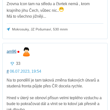
Zrovna Icon tam na středu a čtvrtek nemá , krom
krajního jihu Čech, vůbec nic..
Má to všechno jižněji...
Mokrosuky, JZ Pošumaví, 530 mnm
am96
33
#
06.07.2023, 19:54
Na to pondělí je tam taková změna tlakových útvarů a
studená fronta půjde přes ČR docela rychle.
Hned v úterý se obnoví přísun velmi teplého vzduchu a
bude to pokračovat dál a vlnit se to kdoví jak přesně a
jak dlouho.