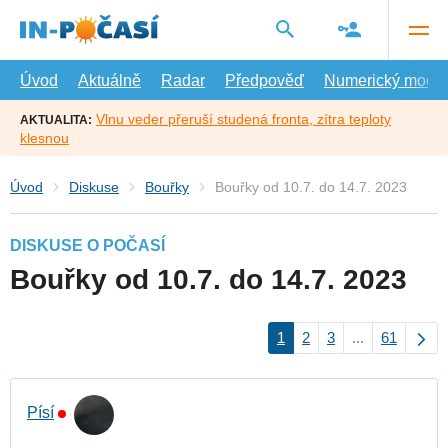
Přejít
na
hlavní
obsah
Úvod
Aktuálně
Radar
Předpověď
Numerický model
Vlnu veder přeruší studená fronta, zítra teploty
AKTUALITA:
klesnou
Úvod
Diskuse
Bouřky
Bouřky od 10.7. do 14.7. 2023
DISKUSE O POČASÍ
Bouřky od 10.7. do 14.7. 2023
1
2
3
...
61
Písí