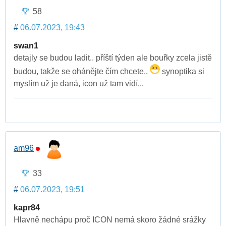
58
#
06.07.2023, 19:43
swan1
detajly se budou ladit.. příští týden ale bouřky zcela jistě
budou, takže se ohánějte čím chcete..
synoptika si
myslím už je daná, icon už tam vidí...
am96
33
#
06.07.2023, 19:51
kapr84
Hlavně nechápu proč ICON nemá skoro žádné srážky