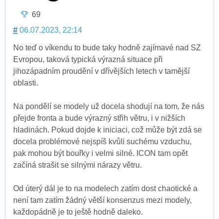
69
#
06.07.2023, 22:14
No teď o víkendu to bude taky hodně zajímavé nad SZ
Evropou, taková typická výrazná situace při
jihozápadním proudění v dřívějších letech v tamější
oblasti.
Na pondělí se modely už docela shodují na tom, že nás
přejde fronta a bude výrazný střih větru, i v nižších
hladinách. Pokud dojde k iniciaci, což může být zdá se
docela problémové nejspíš kvůli suchému vzduchu,
pak mohou být bouřky i velmi silné. ICON tam opět
začíná strašit se silnými nárazy větru.
Od úterý dál je to na modelech zatím dost chaotické a
není tam zatím žádný větší konsenzus mezi modely,
každopádně je to ještě hodně daleko.