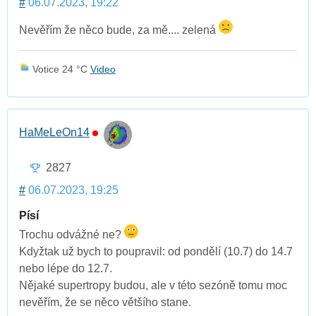
#
06.07.2023, 19:22
Nevěřím že něco bude, za mě.... zelená
Votice 24 °C
Video
HaMeLeOn14
2827
#
06.07.2023, 19:25
Písí
Trochu odvážné ne?
Kdyžtak už bych to poupravil: od pondělí (10.7) do 14.7
nebo lépe do 12.7.
Nějaké supertropy budou, ale v této sezóně tomu moc
nevěřím, že se něco většího stane.