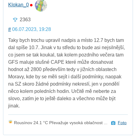
Klokan_0
2363
#
06.07.2023, 19:28
Taky bych trochu upravil nadpis a místo 12.7 bych tam
dal spíše 10.7. Jinak v tu středu to bude asi nejsilnější,
co jsem se tak koukal, tak kolem pozdního večera tam
GFS maluje slušné CAPE které může dosahovat
hodnot až 2800 především tedy v jižních oblastech
Moravy, kde by se měli sejít i další podmínky, naopak
na SZ skoro žádné podmínky nekreslí, jen v pondělí
něco kolem poledních hodin. Určitě mě neberte za
slovo, zatím je to ještě daleko a všechno může být
jinak.
Rousínov 24.1 °C Převažuje vysoká oblačnost ...
Foto