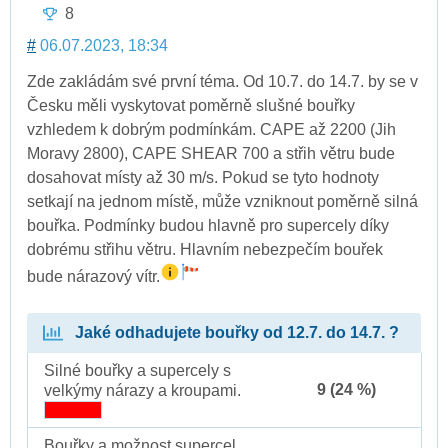
8
#
06.07.2023, 18:34
Zde zakládám své první téma. Od 10.7. do 14.7. by se v
Česku měli vyskytovat poměrně slušné bouřky
vzhledem k dobrým podmínkám. CAPE až 2200 (Jih
Moravy 2800), CAPE SHEAR 700 a střih větru bude
dosahovat místy až 30 m/s. Pokud se tyto hodnoty
setkají na jednom místě, může vzniknout poměrně silná
bouřka. Podmínky budou hlavně pro supercely díky
dobrému střihu větru. Hlavním nebezpečím bouřek
bude nárazový vítr.
Jaké odhadujete bouřky od 12.7. do 14.7. ?
Silné bouřky a supercely s
9 (24 %)
velkýmy nárazy a kroupami.
Bouřky a možnost supercel.