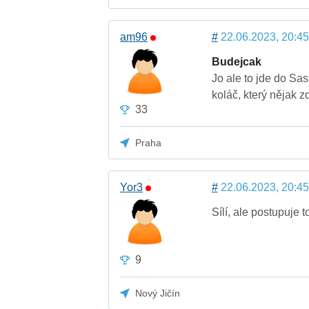
am96
#
22.06.2023, 20:45
Budejcak
Jo ale to jde do Sas
koláč, který nějak z
33
Praha
Yor3
#
22.06.2023, 20:45
Sílí, ale postupuje
9
Nový Jičín