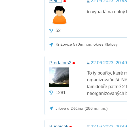
Petr11
#
22.06.2023, 20:48
to vypadá na uplný 
52
Křížovice 570m.n.m, okres Klatovy
Predators2
#
22.06.2023, 20:49
To ty bouřky, které 
organizovaňejší. N
tam dobře patrné 2 
1281
neorganizovaných b
Jílové u Děčína (286 m.n.m.)
Budejcak
#
22.06.2023, 20:49