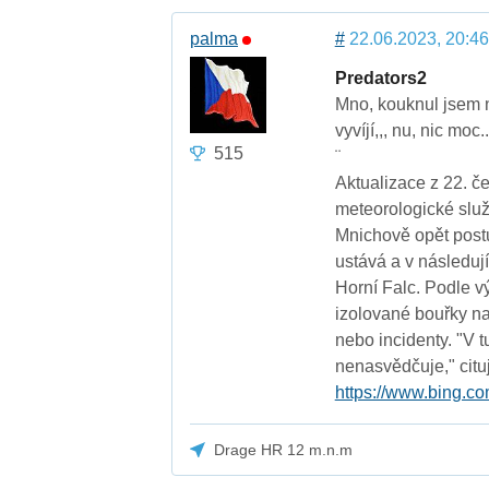
palma
#
22.06.2023, 20:46
Predators2
Mno, kouknul jsem n
vyvíjí,,, nu, nic moc..
515
¨
Aktualizace z 22. č
meteorologické služ
Mnichově opět post
ustává a v následuj
Horní Falc. Podle 
izolované bouřky 
nebo incidenty. "V tut
nenasvědčuje," cituj
https://www.bing.c
Drage HR 12 m.n.m