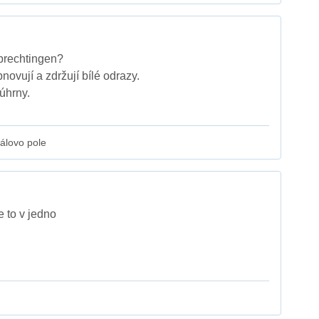
brechtingen?
ovují a zdržují bílé odrazy.
úhrny.
rálovo pole
e to v jedno