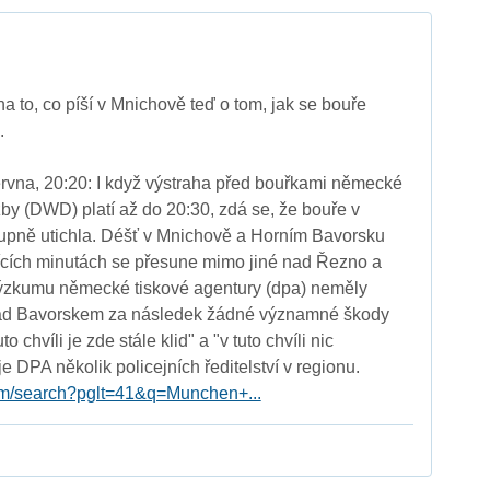
a to, co píší v Mnichově teď o tom, jak se bouře
.
ervna, 20:20: I když výstraha před bouřkami německé
by (DWD) platí až do 20:30, zdá se, že bouře v
upně utichla. Déšť v Mnichově a Horním Bavorsku
ících minutách se přesune mimo jiné nad Řezno a
výzkumu německé tiskové agentury (dpa) neměly
nad Bavorskem za následek žádné významné škody
o chvíli je zde stále klid" a "v tuto chvíli nic
e DPA několik policejních ředitelství v regionu.
om/search?pglt=41&q=Munchen+...