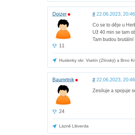
Doizer
#
22.06.2023, 20:46
Co se to děje u Her
Už 40 min se tam obn
Tam budou brutální 
11
Huslenky okr. Vsetín (Zlínský) a Brno K
Baumrtnik
#
22.06.2023, 20:46
Zesiluje a spojuje s
24
Lázně Libverda