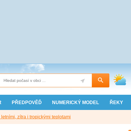
R
PŘEDPOVĚĎ
NUMERICKÝ
MODEL
ŘEKY
etními, zítra i tropickými teplotami