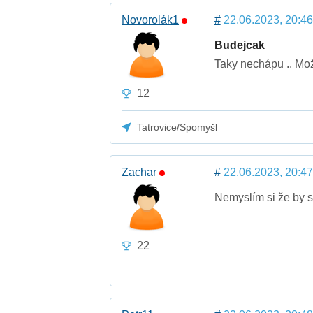
Novorolák1
#
22.06.2023, 20:46
Budejcak
Taky nechápu .. Mož
12
Tatrovice/Spomyšl
Zachar
#
22.06.2023, 20:47
Nemyslím si že by se
22