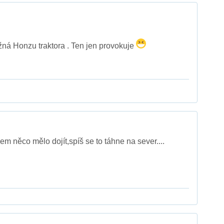
ná Honzu traktora . Ten jen provokuje
m něco mělo dojít,spíš se to táhne na sever....