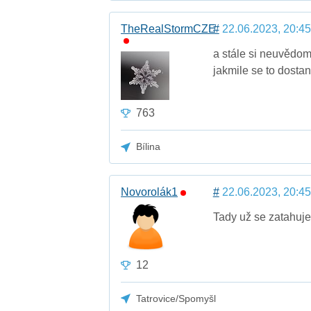
TheRealStormCZE
#
22.06.2023, 20:45
a stále si neuvědomu
jakmile se to dostan
763
Bílina
Novorolák1
#
22.06.2023, 20:45
Tady už se zatahuje 
12
Tatrovice/Spomyšl