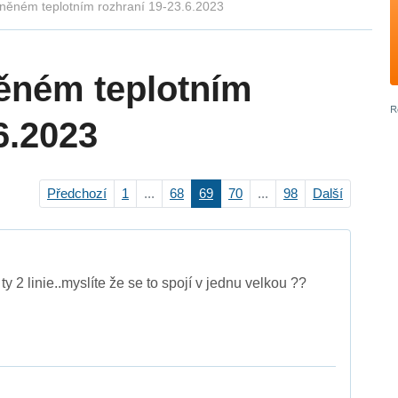
lněném teplotním rozhraní 19-23.6.2023
ěném teplotním
6.2023
Předchozí
1
...
68
69
70
...
98
Další
ty 2 linie..myslíte že se to spojí v jednu velkou ??