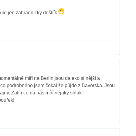
klid jen zahradnický deštíík
momentálně míří na Berlín jsou daleko silnější a
ěco podrobného jsem čekal že půjde z Bavorska. Jsou
lajny. Zatímco na nás míří nějaký shluk
ouřek!