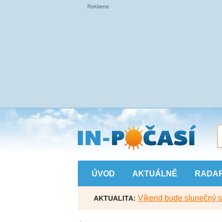
Přejít
na
hlavní
obsah
ÚVOD
AKTUÁLNĚ
RADA
Víkend bude slunečný s l
AKTUALITA: