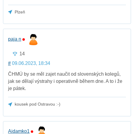
Plzeň
paja n
14
#
09.06.2023, 18:34
ČHMÚ by se měl zajet naučit od slovenských kolegů,
jak se dělají výstrahy i operativně během dne. A to i že
je pátek.
kousek pod Ostravou :-)
Aidamko1