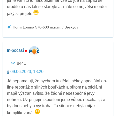
jsme vám to tu nakopli,téměř vše co jde na západ se
urodilo u nás tak se starejte ať máte co největší mordor
jaký si přejete
Horní Lomná 570-600 m.n.m. / Beskydy
In-počasí
8441
#
09.06.2023, 18:20
Já nepamatuji, že bychom tu dělali někdy speciální on-
line reportáž o silných bouřkách a přitom na oficiální
mapě výstrah svítilo, že žádné nebezpečné jevy
nehrozí. Už při jejím spuštění jsme vůbec nečekali, že
by dnes nebyla výstraha. Ta situace nebyla nijak
komplikovaná.