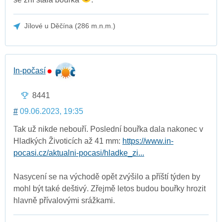
Jílové u Děčína (286 m.n.m.)
In-počasí
8441
#
09.06.2023, 19:35
Tak už nikde nebouří. Poslední bouřka dala nakonec v
Hladkých Životicích až 41 mm:
https://www.in-
pocasi.cz/aktualni-pocasi/hladke_zi...
Nasycení se na východě opět zvýšilo a příští týden by
mohl být také deštivý. Zřejmě letos budou bouřky hrozit
hlavně přívalovými srážkami.