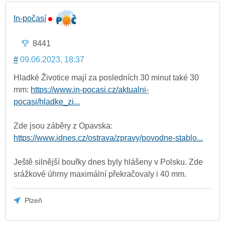
In-počasí
8441
#
09.06.2023, 18:37
Hladké Životice mají za posledních 30 minut také 30
mm:
https://www.in-pocasi.cz/aktualni-
pocasi/hladke_zi...
Zde jsou záběry z Opavska:
https://www.idnes.cz/ostrava/zpravy/povodne-stablo...
Ještě silnější bouřky dnes byly hlášeny v Polsku. Zde
srážkové úhrny maximální překračovaly i 40 mm.
Plzeň