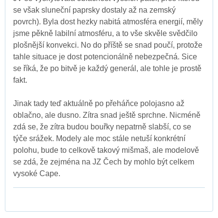
se však sluneční paprsky dostaly až na zemský
povrch). Byla dost hezky nabitá atmosféra energií, měly
jsme pěkně labilní atmosféru, a to vše skvěle svědčilo
plošnější konvekci. No do příště se snad poučí, protože
tahle situace je dost potencionálně nebezpečná. Sice
se říká, že po bitvě je každý generál, ale tohle je prostě
fakt.
Jinak tady teď aktuálně po přeháňce polojasno až
oblačno, ale dusno. Zítra snad ještě sprchne. Nicméně
zdá se, že zítra budou bouřky nepatrně slabší, co se
týče srážek. Modely ale moc stále netuší konkrétní
polohu, bude to celkově takový mišmaš, ale modelově
se zdá, že zejména na JZ Čech by mohlo být celkem
vysoké Cape.