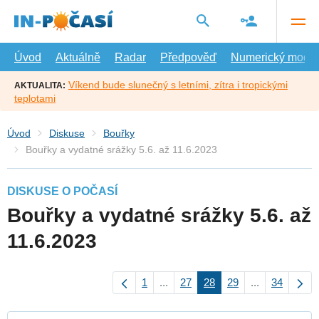
Přejít
na
hlavní
obsah
Úvod
Aktuálně
Radar
Předpověď
Numerický model
Víkend bude slunečný s letními, zítra i tropickými
AKTUALITA:
teplotami
Úvod
Diskuse
Bouřky
Bouřky a vydatné srážky 5.6. až 11.6.2023
DISKUSE O POČASÍ
Bouřky a vydatné srážky 5.6. až
11.6.2023
1
...
27
28
29
...
34