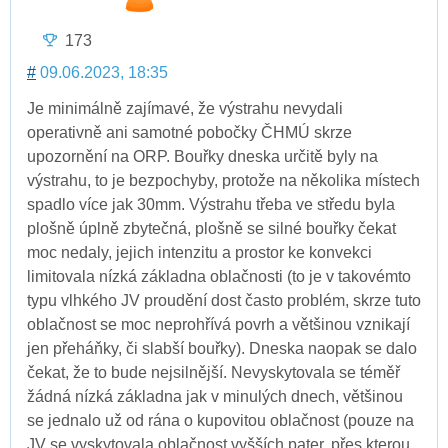
173
#
09.06.2023, 18:35
Je minimálně zajímavé, že výstrahu nevydali
operativně ani samotné pobočky ČHMÚ skrze
upozornění na ORP. Bouřky dneska určitě byly na
výstrahu, to je bezpochyby, protože na několika místech
spadlo více jak 30mm. Výstrahu třeba ve středu byla
plošně úplně zbytečná, plošně se silné bouřky čekat
moc nedaly, jejich intenzitu a prostor ke konvekci
limitovala nízká základna oblačnosti (to je v takovémto
typu vlhkého JV proudění dost často problém, skrze tuto
oblačnost se moc neprohřívá povrh a většinou vznikají
jen přeháňky, či slabší bouřky). Dneska naopak se dalo
čekat, že to bude nejsilnější. Nevyskytovala se téměř
žádná nízká základna jak v minulých dnech, většinou
se jednalo už od rána o kupovitou oblačnost (pouze na
JV se vyskytovala oblačnost vyšších pater, přes kterou