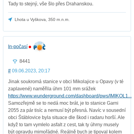
Tady to stejný, vše šlo přes Drahanskou.
Lhota u Vyškova, 350 m.n.m.
In-počasí
8441
#
09.06.2023, 20:17
Jinak soukromá stanice v obci Mikolajice u Opavy (v té
zaplavené) naměřila úhrn 101 mm srážek
https://www.wunderground.com/dashboard/pws/IMIKOL1...
Samozřejmě se to nedá moc brát, je to stanice Garni
2055 za pár tisíc a nemusí být přesná. Navíc v sousední
obci Štáblovice byla situace dle škod i radaru horší. Ale
když to tam vymlelo asfalt z cest, tak ty úhrny musely
být opravdu mimořádné. Reálně bych je tipoval kolem