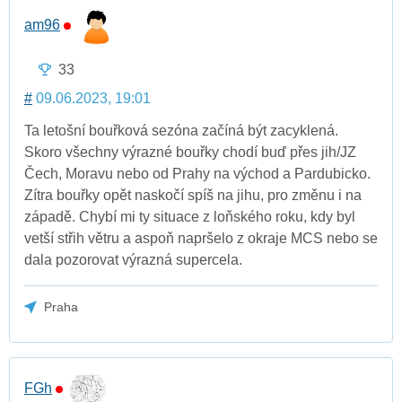
am96
33
#
09.06.2023, 19:01
Ta letošní bouřková sezóna začíná být zacyklená.
Skoro všechny výrazné bouřky chodí buď přes jih/JZ
Čech, Moravu nebo od Prahy na východ a Pardubicko.
Zítra bouřky opět naskočí spíš na jihu, pro změnu i na
západě. Chybí mi ty situace z loňského roku, kdy byl
vetší střih větru a aspoň napršelo z okraje MCS nebo se
dala pozorovat výrazná supercela.
Praha
FGh