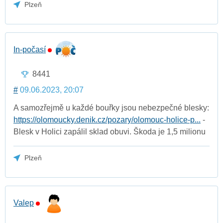
Plzeň
In-počasí
8441
#
09.06.2023, 20:07
A samozřejmě u každé bouřky jsou nebezpečné blesky:
https://olomoucky.denik.cz/pozary/olomouc-holice-p...
-
Blesk v Holici zapálil sklad obuvi. Škoda je 1,5 milionu
Plzeň
Valep