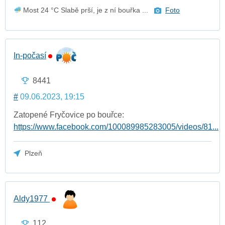
Most 24 °C Slabě prší, je z ní bouřka ...
Foto
In-počasí
8441
#
09.06.2023, 19:15
Zatopené Fryčovice po bouřce:
https://www.facebook.com/100089985283005/videos/81...
Plzeň
Aldy1977
112