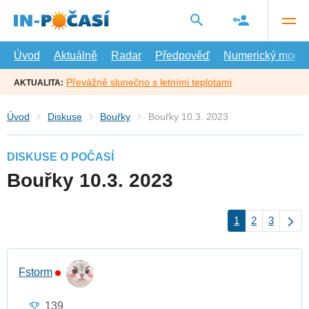
Přejít
na
hlavní
obsah
Úvod
Aktuálně
Radar
Předpověď
Numerický model
Převážně slunečno s letními teplotami
AKTUALITA:
Úvod
Diskuse
Bouřky
Bouřky 10.3. 2023
DISKUSE O POČASÍ
Bouřky 10.3. 2023
1
2
3
Fstorm
139