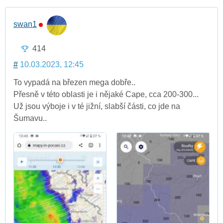
swan1
414
#
10.03.2023, 12:45
To vypadá na březen mega dobře..
Přesně v této oblasti je i nějaké Cape, cca 200-300...
Už jsou výboje i v té jižní, slabší části, co jde na
Šumavu..