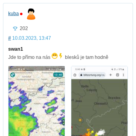
kuba
202
#
10.03.2023, 13:47
swan1
Jde to přímo na nás
blesků je tam hodně