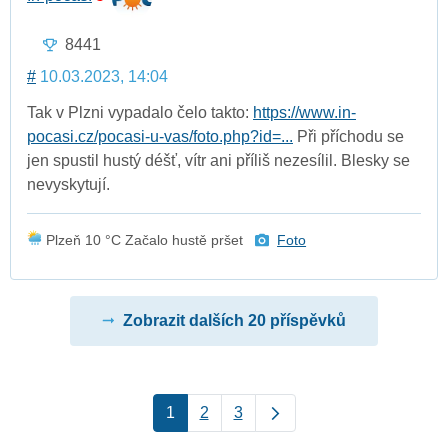
8441
#
10.03.2023, 14:04
Tak v Plzni vypadalo čelo takto:
https://www.in-
pocasi.cz/pocasi-u-vas/foto.php?id=...
Při příchodu se
jen spustil hustý déšť, vítr ani příliš nezesílil. Blesky se
nevyskytují.
Plzeň 10 °C Začalo hustě pršet
Foto
Zobrazit dalších 20 příspěvků
1
2
3