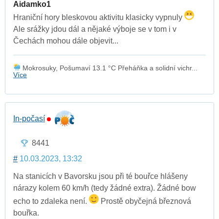
Aidamko1
Hraniční hory bleskovou aktivitu klasicky vypnuly
Ale srážky jdou dál a nějaké výboje se v tom i v
Čechách mohou dále objevit...
Mokrosuky, Pošumaví 13.1 °C Přeháňka a solidní vichr...
Více
In-počasí
8441
#
10.03.2023, 13:32
Na stanicích v Bavorsku jsou při té bouřce hlášeny
nárazy kolem 60 km/h (tedy žádné extra). Žádné bow
echo to zdaleka není.
Prostě obyčejná březnová
bouřka.