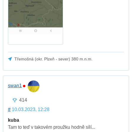
Třemošná (okr. Plzeň - sever) 380 m.n.m.
swan1
414
#
10.03.2023, 12:28
kuba
Tam to teď v takovém proužku hodně sílí...