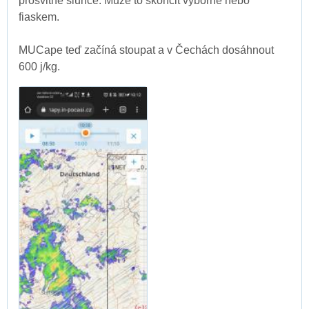
prosvitne slunce. Může to skončit výborně nebo
fiaskem.
MUCape teď začíná stoupat a v Čechách dosáhnout
600 j/kg.