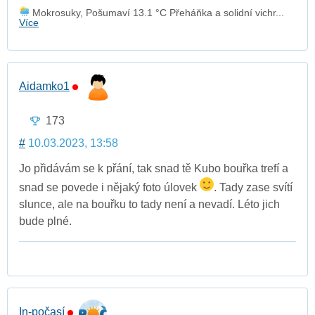
Mokrosuky, Pošumaví 13.1 °C Přeháňka a solidní vichr...
Více
Aidamko1
173
#
10.03.2023, 13:58
Jo přidávám se k přání, tak snad tě Kubo bouřka trefí a
snad se povede i nějaký foto úlovek
. Tady zase svítí
slunce, ale na bouřku to tady není a nevadí. Léto jich
bude plné.
In-počasí