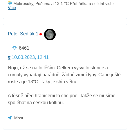
Mokrosuky, Pošumaví 13.1 °C Přeháňka a solidní vichr...
Více
Peter Sedlák 1
6461
#
10.03.2023, 12:41
Nojo, už se na to těším. Celkem vysvitlo slunce a
cumuly vypadají parádně, žádné zimní typy. Cape ještě
roste a je 13°C. Taky je střih větru.
A těsně před hranicemi to chcipne. Takže se musíme
spoléhat na ceskou kotlinu.
Most