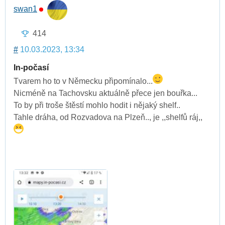
swan1
414
#
10.03.2023, 13:34
In-počasí
Tvarem ho to v Německu připomínalo...
Nicméně na Tachovsku aktuálně přece jen bouřka...
To by při troše štěstí mohlo hodit i nějaký shelf..
Tahle dráha, od Rozvadova na Plzeň.., je ,,shelfů ráj,,