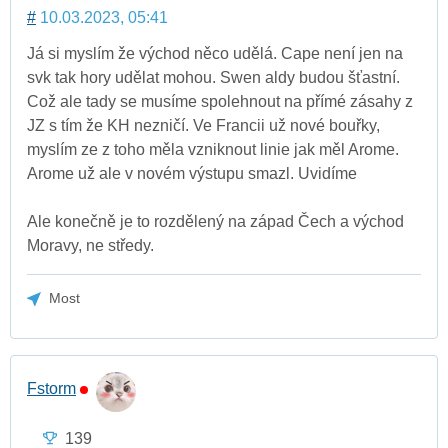
#
10.03.2023, 05:41
Já si myslím že východ něco udělá. Cape není jen na
svk tak hory udělat mohou. Swen aldy budou šťastní.
Což ale tady se musíme spolehnout na přímé zásahy z
JZ s tím že KH nezničí. Ve Francii už nové bouřky,
myslím ze z toho měla vzniknout linie jak měl Arome.
Arome už ale v novém výstupu smazl. Uvidíme
Ale konečně je to rozdělený na západ Čech a východ
Moravy, ne středy.
Most
Fstorm
139