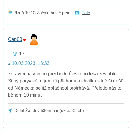
Plzeň 10 °C Začalo hustě pršet
Foto
Čáp83
17
#
10.03.2023, 13:33
Zdravím pásmo při přechodu Českého lesa zesláblo.
Silný poryv větru jen při příchodu a chvilku silnější déšť
od Německa se již oblačnost protrhává. Přelétlo nás to
během 10 minut.
Dolní Žandov 530m.n.m(okres Cheb)