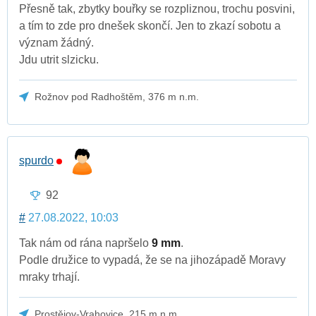
Přesně tak, zbytky bouřky se rozpliznou, trochu posvini,
a tím to zde pro dnešek skončí. Jen to zkazí sobotu a
význam žádný.
Jdu utrit slzicku.
Rožnov pod Radhoštěm, 376 m n.m.
spurdo
92
#
27.08.2022, 10:03
Tak nám od rána napršelo
9 mm
.
Podle družice to vypadá, že se na jihozápadě Moravy
mraky trhají.
Prostějov-Vrahovice, 215 m.n.m.