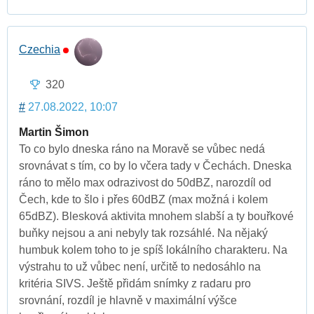
Czechia
320
#
27.08.2022, 10:07
Martin Šimon
To co bylo dneska ráno na Moravě se vůbec nedá
srovnávat s tím, co by lo včera tady v Čechách. Dneska
ráno to mělo max odrazivost do 50dBZ, narozdíl od
Čech, kde to šlo i přes 60dBZ (max možná i kolem
65dBZ). Blesková aktivita mnohem slabší a ty bouřkové
buňky nejsou a ani nebyly tak rozsáhlé. Na nějaký
humbuk kolem toho to je spíš lokálního charakteru. Na
výstrahu to už vůbec není, určitě to nedosáhlo na
kritéria SIVS. Ještě přidám snímky z radaru pro
srovnání, rozdíl je hlavně v maximální výšce