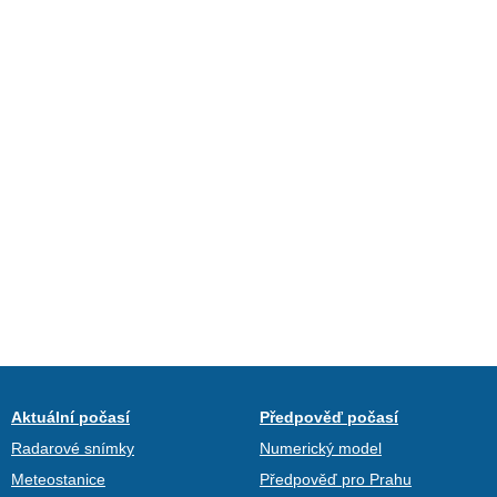
Aktuální počasí
Předpověď počasí
Radarové snímky
Numerický model
Meteostanice
Předpověď pro Prahu