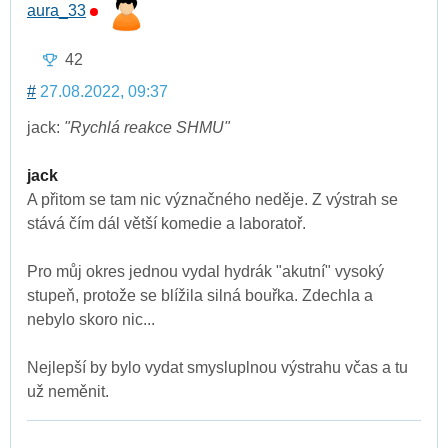
aura_33
42
#
27.08.2022, 09:37
jack:
"Rychlá reakce SHMU"
jack
A přitom se tam nic význačného neděje. Z výstrah se
stává čím dál větší komedie a laboratoř.
Pro můj okres jednou vydal hydrák "akutní" vysoký
stupeň, protože se blížila silná bouřka. Zdechla a
nebylo skoro nic...
Nejlepší by bylo vydat smysluplnou výstrahu včas a tu
už neměnit.