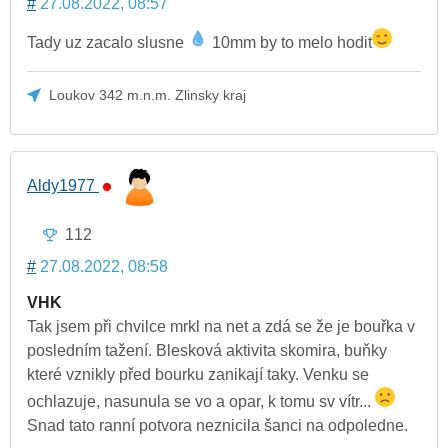
#
27.08.2022, 08:57
Tady uz zacalo slusne
10mm by to melo hodit
Loukov 342 m.n.m. Zlinsky kraj
Aldy1977
112
#
27.08.2022, 08:58
VHK
Tak jsem při chvilce mrkl na net a zdá se že je bouřka v
posledním tažení. Blesková aktivita skomira, buňky
které vznikly před bourku zanikají taky. Venku se
ochlazuje, nasunula se vo a opar, k tomu sv vítr...
Snad tato ranní potvora neznicila šanci na odpoledne.