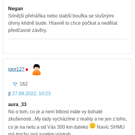
Negan
Silnější přeháňka nebo slabší bouřka se slušnými
úhrny klidně bude. Hlavně to chce počkat a nedělat
předčasné závěry.
igor127
162
#
27.08.2022, 10:23
aura_33
No o tom, co je a není blbost máte vy bohaté
zkušenosti...My tady vycházíme z reality a ne jen z toho,
co je na netu a od Vás 300 km daleko
Navíc SHMU
má trochu jiný systém výstrah.