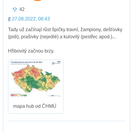
42
#
27.08.2022, 08:43
Tady už začínají růst špičky travní, žampiony, dešťovky
(pidi), prašivky (nejedlé) a kulovitý (pestřec apod.)...
Hřibovitý začnou brzy.
mapa hub od ČHMÚ