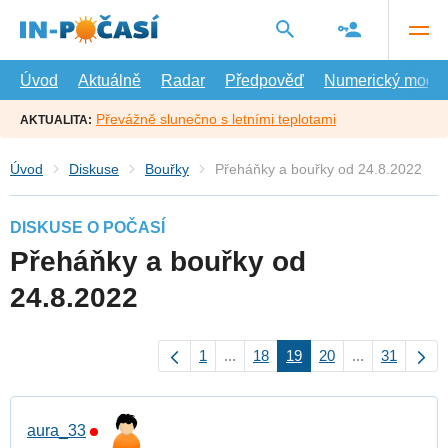
Přejít
na
hlavní
obsah
Úvod
Aktuálně
Radar
Předpověď
Numerický model
Převážně slunečno s letními teplotami
AKTUALITA:
Úvod
Diskuse
Bouřky
Přeháňky a bouřky od 24.8.2022
DISKUSE O POČASÍ
Přeháňky a bouřky od
24.8.2022
1
...
18
19
20
...
31
aura_33