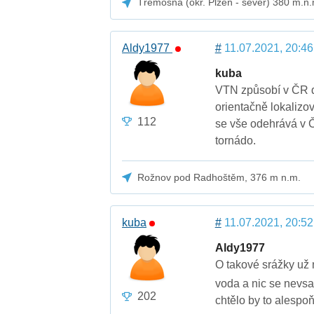
Třemošná (okr. Plzeň - sever) 380 m.n.
Aldy1977
#
11.07.2021, 20:46
kuba
VTN způsobí v ČR d
orientačně lokalizov
112
se vše odehrává v 
tornádo.
Rožnov pod Radhoštěm, 376 m n.m.
kuba
#
11.07.2021, 20:52
Aldy1977
O takové srážky už 
voda a nic se nevsa
202
chtělo by to alespo