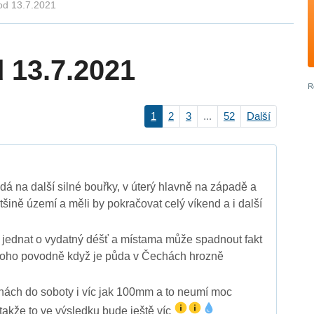
 od 13.7.2021
 13.7.2021
1
2
3
...
52
Další
dá na další silné bouřky, v úterý hlavně na západě a
tšině území a měli by pokračovat celý víkend a i další
 jednat o vydatný déšť a místama může spadnout fakt
 toho povodně když je půda v Čechách hrozně
ách do soboty i víc jak 100mm a to neumí moc
takže to ve výsledku bude ještě víc