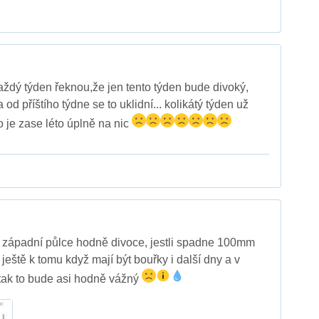
 každý týden řeknou,že jen tento týden bude divoký,
 od příštího týdne se to uklidní... kolikátý týden už
o je zase léto úplně na nic
v západní půlce hodně divoce, jestli spadne 100mm
eště k tomu když mají být bouřky i další dny a v
tak to bude asi hodně vážný