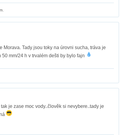
m.
e Morava. Tady jsou toky na úrovni sucha, tráva je
h 50 mm/24 h v trvalém dešti by bylo fajn
tak je zase moc vody..člověk si nevybere..tady je
šná