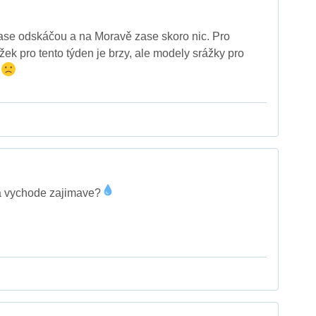
zase odskáčou a na Moravě zase skoro nic. Pro
ek pro tento týden je brzy, ale modely srážky pro
í
a vychode zajimave?