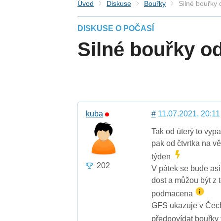
Úvod
Diskuse
Bouřky
Silné bouřky
DISKUSE O POČASÍ
Silné bouřky od
kuba
#
11.07.2021, 20:11
Tak od úterý to vypa
pak od čtvrtka na vě
týden
202
V pátek se bude asi
dost a můžou být z
podmacena
GFS ukazuje v Čech
předpovídat bouřky 