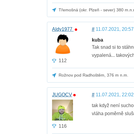
Třemošná (okr. Plzeň - sever) 380 m.n.
Aldy1977
#
11.07.2021, 20:57
kuba
Tak snad si to stáhn
vypalená... takovýc
112
Rožnov pod Radhoštěm, 376 m n.m.
JUGOCV
#
11.07.2021, 22:02
tak když není sucho 
vláha poměrně slu
116