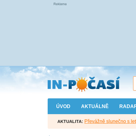
Přejít
na
hlavní
obsah
ÚVOD
AKTUÁLNĚ
RADA
Převážně slunečno s let
AKTUALITA: