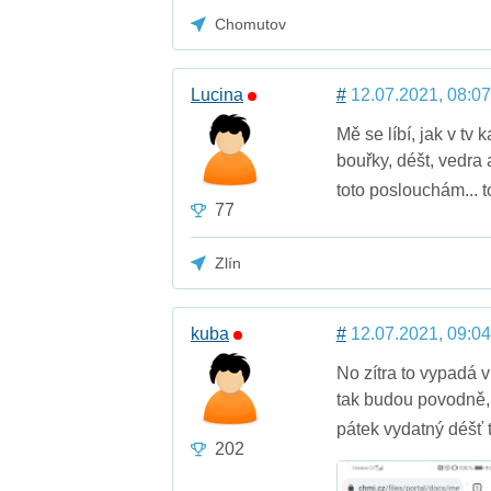
Chomutov
Lucina
#
12.07.2021, 08:07
Mě se líbí, jak v tv
bouřky, déšt, vedra a
toto poslouchám... t
77
Zlín
kuba
#
12.07.2021, 09:04
No zítra to vypadá 
tak budou povodně, j
pátek vydatný déšť 
202