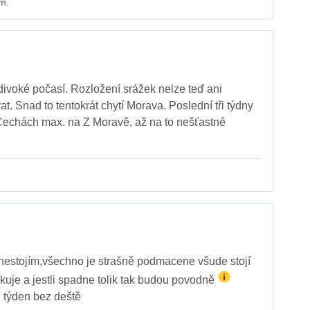
m.
ivoké počasí. Rozložení srážek nelze teď ani
at. Snad to tentokrát chytí Morava. Poslední tři týdny
Čechách max. na Z Moravě, až na to nešťastné
nestojím,všechno je strašně podmacene všude stojí
kuje a jestli spadne tolik tak budou povodně
ň týden bez deště