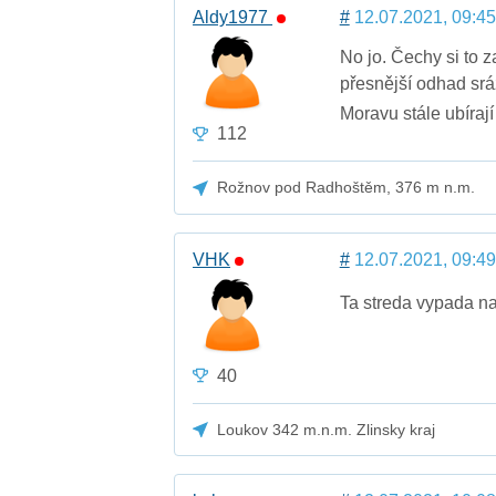
Aldy1977
#
12.07.2021, 09:45
No jo. Čechy si to 
přesnější odhad sráž
Moravu stále ubíraj
112
Rožnov pod Radhoštěm, 376 m n.m.
VHK
#
12.07.2021, 09:49
Ta streda vypada n
40
Loukov 342 m.n.m. Zlinsky kraj