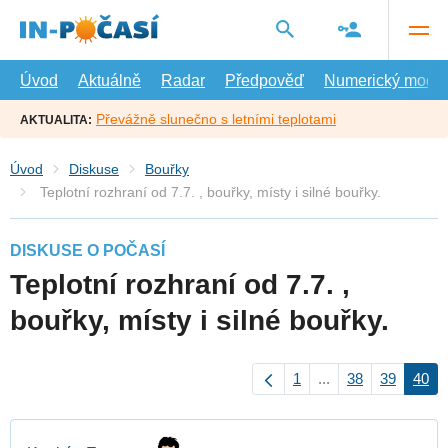
Přejít
na
hlavní
obsah
Úvod
Aktuálně
Radar
Předpověď
Numerický model
Převážně slunečno s letními teplotami
AKTUALITA:
Úvod
Diskuse
Bouřky
Teplotní rozhraní od 7.7. , bouřky, místy i silné bouřky.
DISKUSE O POČASÍ
Teplotní rozhraní od 7.7. ,
bouřky, místy i silné bouřky.
1
...
38
39
40