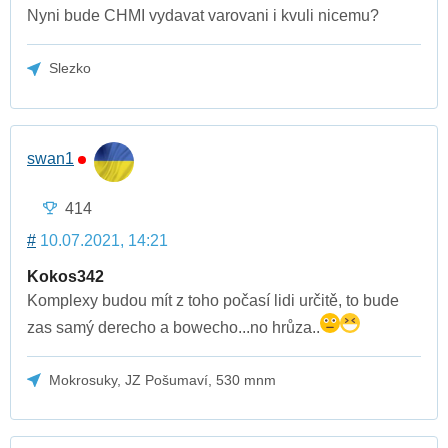
Nyni bude CHMI vydavat varovani i kvuli nicemu?
Slezko
swan1
414
#
10.07.2021, 14:21
Kokos342
Komplexy budou mít z toho počasí lidi určitě, to bude
zas samý derecho a bowecho...no hrůza..
Mokrosuky, JZ Pošumaví, 530 mnm