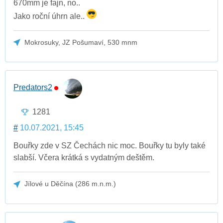
670mm je fajn, no..
Jako roční úhrn ale..
Mokrosuky, JZ Pošumaví, 530 mnm
Predators2
1281
#
10.07.2021, 15:45
Bouřky zde v SZ Čechách nic moc. Bouřky tu byly také
slabší. Včera krátká s vydatným deštěm.
Jílové u Děčína (286 m.n.m.)