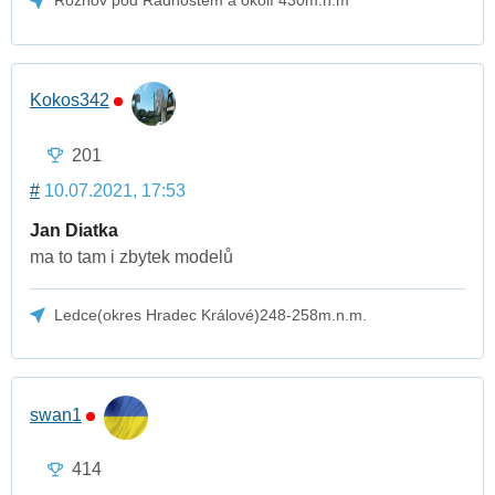
Rožnov pod Radhoštěm a okolí 430m.n.m
Kokos342
201
#
10.07.2021, 17:53
Jan Diatka
ma to tam i zbytek modelů
Ledce(okres Hradec Králové)248-258m.n.m.
swan1
414