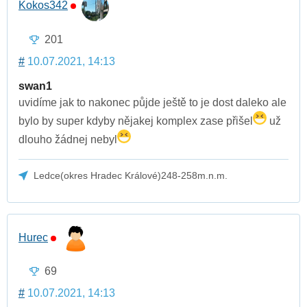
Kokos342
201
#
10.07.2021, 14:13
swan1
uvidíme jak to nakonec půjde ještě to je dost daleko ale
bylo by super kdyby nějakej komplex zase přišel
už
dlouho žádnej nebyl
Ledce(okres Hradec Králové)248-258m.n.m.
Hurec
69
#
10.07.2021, 14:13