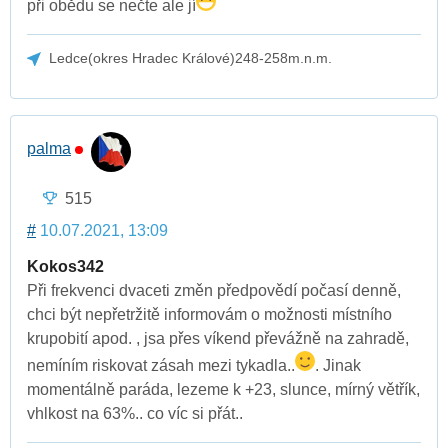
při obědu se nečte ale jí
Ledce(okres Hradec Králové)248-258m.n.m.
palma
515
#
10.07.2021, 13:09
Kokos342
Při frekvenci dvaceti změn předpovědí počasí denně,
chci být nepřetržitě informovám o možnosti místního
krupobití apod. , jsa přes víkend převážně na zahradě,
nemíním riskovat zásah mezi tykadla..
. Jinak
momentálně paráda, lezeme k +23, slunce, mírný větřík,
vhlkost na 63%.. co víc si přát..