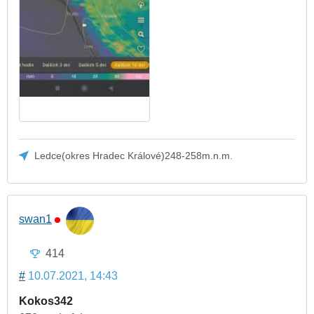
Ledce(okres Hradec Králové)248-258m.n.m.
swan1
414
#
10.07.2021, 14:43
Kokos342