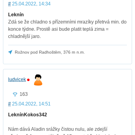
#
25.04.2022, 14:34
Leknín
Zdá se že chladno s přízemními mrazíky přetrvá min. do
konce týdne. Prostě asi bude platit teplá zima =
chladnější jaro.
Rožnov pod Radhoštěm, 376 m n.m.
ludvicek
163
#
25.04.2022, 14:51
Leknín
Kokos342
Nám dává Aladin srážky čistou nulu, ale zdejší