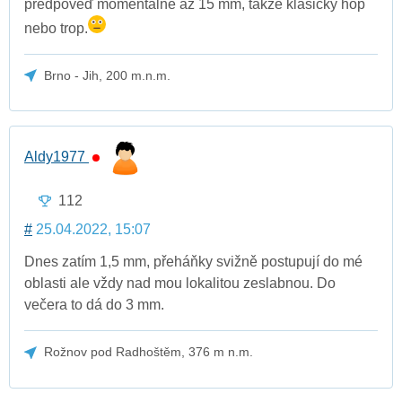
předpověď momentálně až 15 mm, takže klasicky hop
nebo trop.
Brno - Jih, 200 m.n.m.
Aldy1977
112
#
25.04.2022, 15:07
Dnes zatím 1,5 mm, přeháňky svižně postupují do mé
oblasti ale vždy nad mou lokalitou zeslabnou. Do
večera to dá do 3 mm.
Rožnov pod Radhoštěm, 376 m n.m.