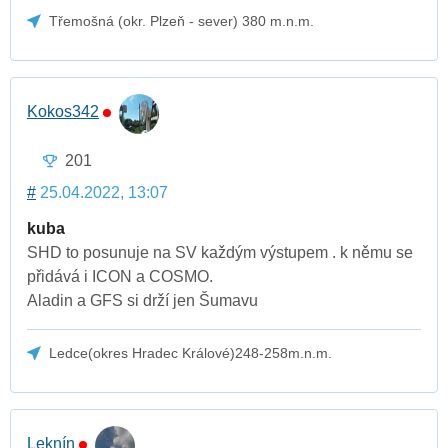
Třemošná (okr. Plzeň - sever) 380 m.n.m.
Kokos342
201
#
25.04.2022, 13:07
kuba
SHD to posunuje na SV každým výstupem . k němu se
přidává i ICON a COSMO.
Aladin a GFS si drží jen Šumavu
Ledce(okres Hradec Králové)248-258m.n.m.
Leknín