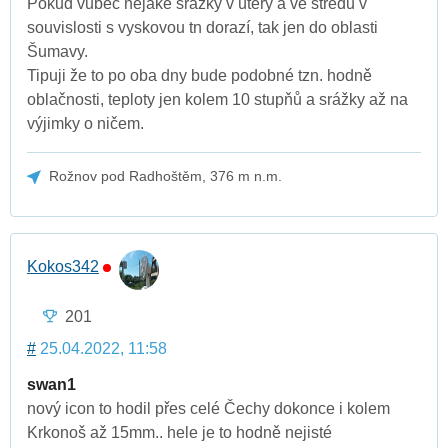
Pokud vůbec nějaké srážky v úterý a ve středu v
souvislosti s vyskovou tn dorazí, tak jen do oblasti
Šumavy.
Tipuji že to po oba dny bude podobné tzn. hodně
oblačnosti, teploty jen kolem 10 stupňů a srážky až na
výjimky o ničem.
Rožnov pod Radhoštěm, 376 m n.m.
Kokos342
201
#
25.04.2022, 11:58
swan1
nový icon to hodil přes celé Čechy dokonce i kolem
Krkonoš až 15mm.. hele je to hodně nejisté