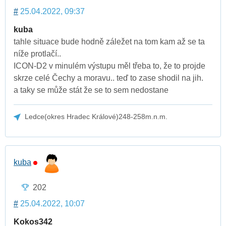
#
25.04.2022, 09:37
kuba
tahle situace bude hodně záležet na tom kam až se ta
níže protlačí..
ICON-D2 v minulém výstupu měl třeba to, že to projde
skrze celé Čechy a moravu.. teď to zase shodil na jih.
a taky se může stát že se to sem nedostane
Ledce(okres Hradec Králové)248-258m.n.m.
kuba
202
#
25.04.2022, 10:07
Kokos342