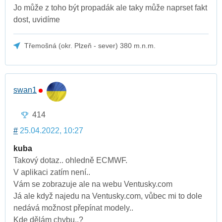
Jo může z toho být propadák ale taky může naprset fakt
dost, uvidíme
Třemošná (okr. Plzeň - sever) 380 m.n.m.
swan1
414
#
25.04.2022, 10:27
kuba
Takový dotaz.. ohledně ECMWF.
V aplikaci zatím není..
Vám se zobrazuje ale na webu Ventusky.com
Já ale když najedu na Ventusky.com, vůbec mi to dole
nedává možnost přepínat modely..
Kde dělám chybu..?