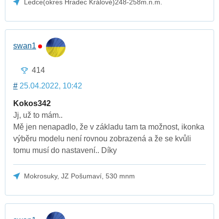
Ledce(okres Hradec Králové)248-258m.n.m.
swan1
414
#
25.04.2022, 10:42
Kokos342
Jj, už to mám..
Mě jen nenapadlo, že v základu tam ta možnost, ikonka
výběru modelu není rovnou zobrazená a že se kvůli
tomu musí do nastavení.. Díky
Mokrosuky, JZ Pošumaví, 530 mnm