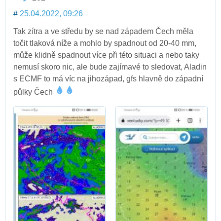
#
25.04.2022, 09:26
Tak zítra a ve středu by se nad západem Čech měla
točit tlaková níže a mohlo by spadnout od 20-40 mm,
může klidně spadnout více při této situaci a nebo taky
nemusí skoro nic, ale bude zajímavé to sledovat, Aladin
s ECMF to má víc na jihozápad, gfs hlavně do západní
půlky Čech