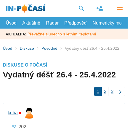
Přejít
na
hlavní
obsah
Úvod
Aktuálně
Radar
Předpověď
Numerický model
Převážně slunečno s letními teplotami
AKTUALITA:
Úvod
Diskuse
Povodně
Vydatný déšť 26.4 - 25.4.2022
DISKUSE O POČASÍ
Vydatný déšť 26.4 - 25.4.2022
1
2
3
kuba
202