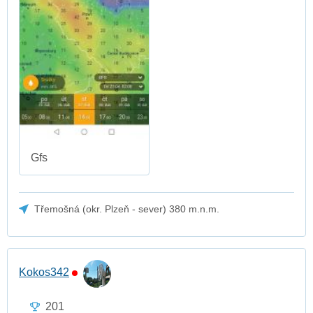
Gfs
Třemošná (okr. Plzeň - sever) 380 m.n.m.
Kokos342
201