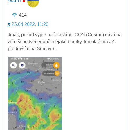
swan1
414
#
25.04.2022, 11:20
Jinak, pokud vyjde načasování, ICON (Cosmo) dává na
zítřejší podvečer opět nějaké bouřky, tentokrát na JZ,
především na Šumavu..