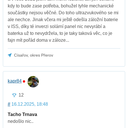
kdy to bude zase potřeba, bohužel tyhle mechanické
součástky nejsou věčné. Do toho ultrazvukového se mi
ale nechce. Jinak včera mi ještě odešla záložní baterie
v ISS, díky té inverzi solární panel nic nevyrábí a
baterka už to nevydržela, to je taky taková věc, co je
fajn mít pořád doma v záloze...
Císařov, okres Přerov
kapr84
12
#
16.12.2025, 18:48
Tacho Trnava
nedošlo nic..