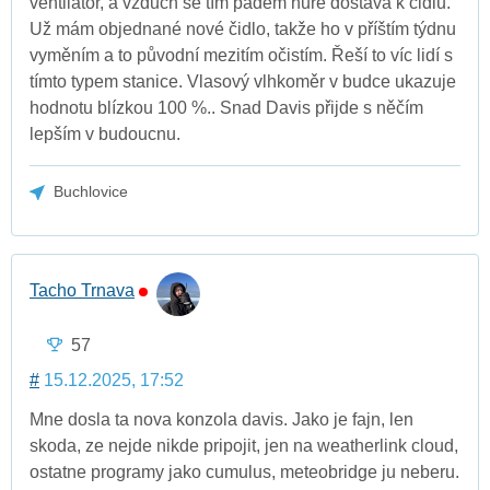
ventilátor, a vzduch se tím pádem hůře dostává k čidlu.
Už mám objednané nové čidlo, takže ho v příštím týdnu
vyměním a to původní mezitím očistím. Řeší to víc lidí s
tímto typem stanice. Vlasový vlhkoměr v budce ukazuje
hodnotu blízkou 100 %.. Snad Davis přijde s něčím
lepším v budoucnu.
Buchlovice
Tacho Trnava
57
#
15.12.2025, 17:52
Mne dosla ta nova konzola davis. Jako je fajn, len
skoda, ze nejde nikde pripojit, jen na weatherlink cloud,
ostatne programy jako cumulus, meteobridge ju neberu.