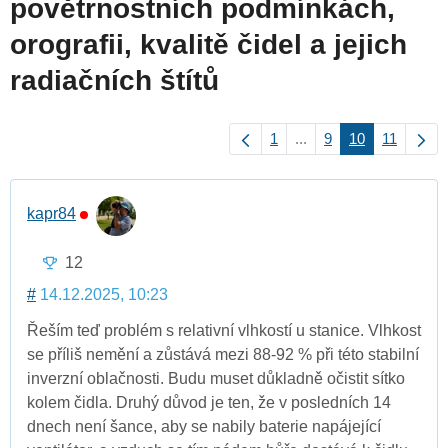
povětrnostních podmínkách,
orografii, kvalitě čidel a jejich
radiačních štítů
1
...
9
10
11
kapr84
12
#
14.12.2025, 10:23
Řeším teď problém s relativní vlhkostí u stanice. Vlhkost
se příliš nemění a zůstává mezi 88-92 % při této stabilní
inverzní oblačnosti. Budu muset důkladně očistit sítko
kolem čidla. Druhý důvod je ten, že v posledních 14
dnech není šance, aby se nabily baterie napájející