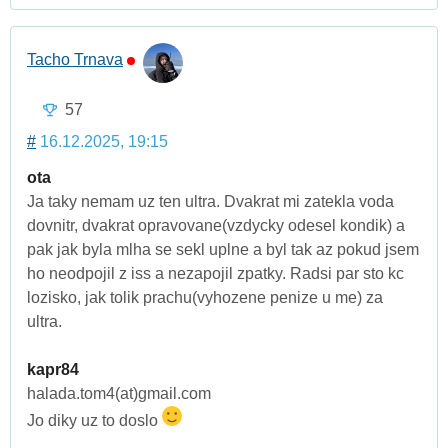
Tacho Trnava
57
#
16.12.2025, 19:15
ota
Ja taky nemam uz ten ultra. Dvakrat mi zatekla voda
dovnitr, dvakrat opravovane(vzdycky odesel kondik) a
pak jak byla mlha se sekl uplne a byl tak az pokud jsem
ho neodpojil z iss a nezapojil zpatky. Radsi par sto kc
lozisko, jak tolik prachu(vyhozene penize u me) za
ultra.
kapr84
halada.tom4(at)gmail.com
Jo diky uz to doslo