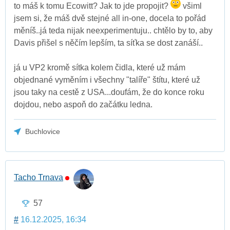
to máš k tomu Ecowitt? Jak to jde propojit?
všiml
jsem si, že máš dvě stejné all in-one, docela to pořád
měníš..já teda nijak neexperimentuju.. chtělo by to, aby
Davis přišel s něčím lepším, ta síťka se dost zanáší..
já u VP2 kromě sítka kolem čidla, které už mám
objednané vyměním i všechny "talíře" štítu, které už
jsou taky na cestě z USA...doufám, že do konce roku
dojdou, nebo aspoň do začátku ledna.
Buchlovice
Tacho Trnava
57
#
16.12.2025, 16:34