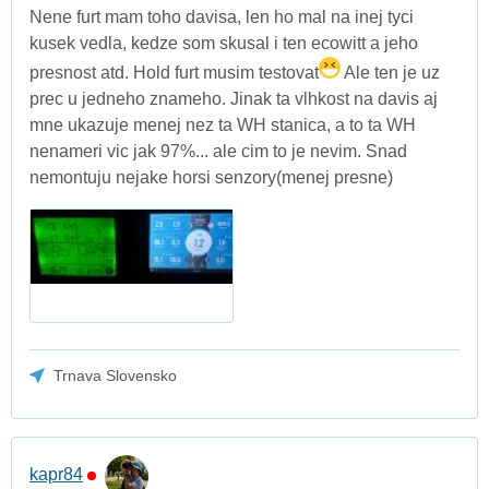
Nene furt mam toho davisa, len ho mal na inej tyci
kusek vedla, kedze som skusal i ten ecowitt a jeho
presnost atd. Hold furt musim testovat
Ale ten je uz
prec u jedneho znameho. Jinak ta vlhkost na davis aj
mne ukazuje menej nez ta WH stanica, a to ta WH
nenameri vic jak 97%... ale cim to je nevim. Snad
nemontuju nejake horsi senzory(menej presne)
Trnava Slovensko
kapr84