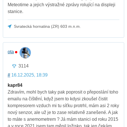
Meteotime a jejich výstražné zprávy rolující na displeji
stanice.
Svratecká hornatina (ZR) 603 m.n.m.
ota
3114
#
16.12.2025, 18:39
kapr84
Zdravím, mohl bych taky pak poprosit o přeposlání toho
emailu na čištění, když jsem to kdysi zkoušel čistit
kompresorem vzduch mi tu síťku protrhl, mám asi 2 roky
nový senzor, ale už je to zase relativně zanešené. A jak
to máte s anemometrem ? Já mám stanici od roku 2015
a v roce 2021 jsem tam měnil ložisko, tak jen čekám,