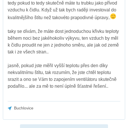
tedy pokud to tedy skutečně máte tu trubku jako přívod
vzduchu k čidlu. Když už tak bych raději investoval do
kvalitnějšího štítu než takovéto prapodivné úpravy..
taky se dívám, že máte dost jednoduchou křivku teploty
během noci bez jakéhokoliv výkyvu, ten vzduch by měl
k čidlu proudit ne jen z jednoho směru, ale jak od země
tak i ze všech stran..
jasně, pokud jste měřil vyšší teplotu přes den díky
nekvalitnímu štítu, tak rozumím, že jste chtěl teplotu
srazit a ono se Vám to zapojením ventilátoru skutečně
podařilo... ale za mě to není úplně šťastné řešení..
Buchlovice