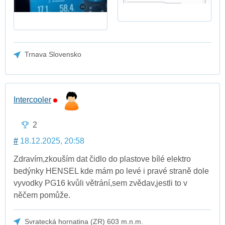
Trnava Slovensko
Intercooler
2
#
18.12.2025, 20:58
Zdravím,zkouším dat čidlo do plastove bílé elektro
bedýnky HENSEL kde mám po levé i pravé straně dole
vyvodky PG16 kvůli větrání,sem zvědav,jestli to v
něčem pomůže.
Svratecká hornatina (ZR) 603 m.n.m.