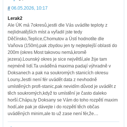
#
06.05.2026, 10:17
Lerak2
Ale ÚK má 7okresů,jestli dle Vás uvádíte teploty z
nejlidnatějších míst a vyřadil jste tedy
Děčínsko,Teplice,Chomutov a Ústí hodnotíte dle
Vaňova (150m),pak zbydou jen ty nejteplejší oblasti do
200m (okres Most takovou nemá,kromě
jezera).Lounský okres je sice největší,ale žije tam
nejméně lidí.Ta uváděná maxima padají výhradně v
Doksanech a pak na soukromých stanicích okresu
Louny.Jestli není fér uvádět data z nevhodně
umístěných profi-stanic,pak nevidím důvod je uvádět z
těch soukromých,když to umístění je často daleko
horší.Chápu,ty Doksany se Vám do toho rozpětí maxim
hodí,ale pak je dávejte i do rozpětí těch občas
uváděných minim,ale to už zase není fér,že…