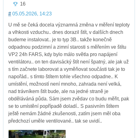
16
#
05.05.2026, 14:23
U mě se čeká docela významná změna v měření teploty
a vlhkosti vzduchu.. dnes dorazil štít, v dalších dnech
budeme instalovat.. je to typ 3B.. takže konečně
odpadnou podzimní a zimní starosti s měřením ve štítu
VP2 24h FARS, kdy bylo málo světla pro napájení
ventilátoru.. on ten davisácký štít není špatný, ale jak už
s tím začnete laborovat a vyměňovat součásti tak je to
napořád.. s tímto štítem tohle všechno odpadne.. K
umístění, možností není mnoho, zahrada není velká,
nad trávníkem štít bude, ale na jedné straně je
obděláváná půda. Sám jsem zvědav co budu měřit, pak
se to umístění popřípadě doladí.. S pasivním štítem
ještě nemám žádné zkušenosti, zatím jsem měl oba
předchozí uměle ventilované.. tak se uvidí..