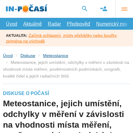
Přejít
na
hlavní
obsah
Úvod
Aktuálně
Radar
Předpověď
Numerický model
Začíná ochlazení, místy přeháňky nebo bouřky,
AKTUALITA:
zejména na východě
Úvod
Diskuse
Meteostanice
Meteostanice, jejich umístění, odchylky v měření v závislosti na
vhodnosti místa měření, povětrnostních podmínkách, orografii,
kvalitě čidel a jejich radiačních štítů
DISKUSE O POČASÍ
Meteostanice, jejich umístění,
odchylky v měření v závislosti
na vhodnosti místa měření,