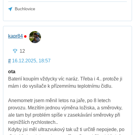
Buchlovice
kapr84
12
#
16.12.2025, 18:57
ota
Baterií koupím vždycky víc naráz. Třeba i 4.. protože ji
mám i do vysílače k přízemnímu teplotnímu čidlu.
Anemometr jsem měnil letos na jaře, po 8 letech
provozu. Mezítím jednou výměna ložiska, a směrovky,
ale tam byl problém spíše v zasekávání směrovky při
nejnižších rychlostech..
Kdyby jsi měl ultrazvukový tak už ti určitě nepojede, po