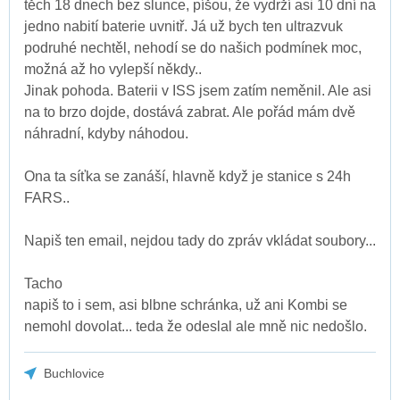
těch 18 dnech bez slunce, píšou, že vydrží asi 10 dní na
jedno nabití baterie uvnitř. Já už bych ten ultrazvuk
podruhé nechtěl, nehodí se do našich podmínek moc,
možná až ho vylepší někdy..
Jinak pohoda. Baterii v ISS jsem zatím neměnil. Ale asi
na to brzo dojde, dostává zabrat. Ale pořád mám dvě
náhradní, kdyby náhodou.
Ona ta síťka se zanáší, hlavně když je stanice s 24h
FARS..
Napiš ten email, nejdou tady do zpráv vkládat soubory...
Tacho
napiš to i sem, asi blbne schránka, už ani Kombi se
nemohl dovolat... teda že odeslal ale mně nic nedošlo.
Buchlovice