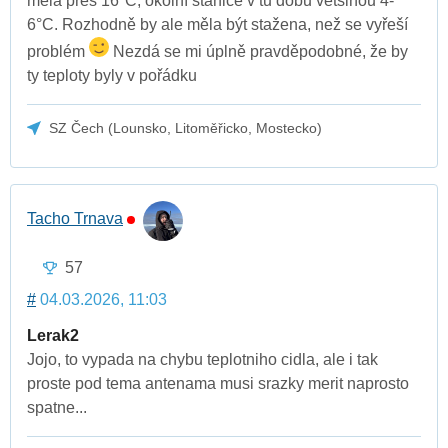
měla přes 16°C, okolní stanice v tu dobu většinou 4-
6°C. Rozhodně by ale měla být stažena, než se vyřeší
problém
Nezdá se mi úplně pravděpodobné, že by
ty teploty byly v pořádku
SZ Čech (Lounsko, Litoměřicko, Mostecko)
Tacho Trnava
57
#
04.03.2026, 11:03
Lerak2
Jojo, to vypada na chybu teplotniho cidla, ale i tak
proste pod tema antenama musi srazky merit naprosto
spatne...