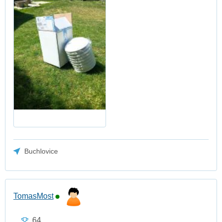
Buchlovice
TomasMost
64