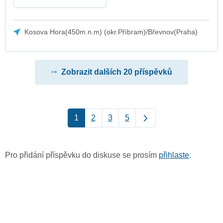
Kosova Hora(450m.n.m) (okr.Příbram)/Břevnov(Praha)
Zobrazit dalších 20 příspěvků
1
2
3
5
Pro přidání příspěvku do diskuse se prosím
přihlaste
.