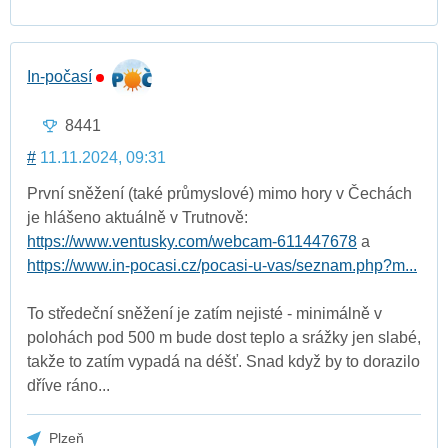
In-počasí
8441
#
11.11.2024, 09:31
První sněžení (také průmyslové) mimo hory v Čechách
je hlášeno aktuálně v Trutnově:
https://www.ventusky.com/webcam-611447678
a
https://www.in-pocasi.cz/pocasi-u-vas/seznam.php?m...
To středeční sněžení je zatím nejisté - minimálně v
polohách pod 500 m bude dost teplo a srážky jen slabé,
takže to zatím vypadá na déšť. Snad když by to dorazilo
dříve ráno...
Plzeň