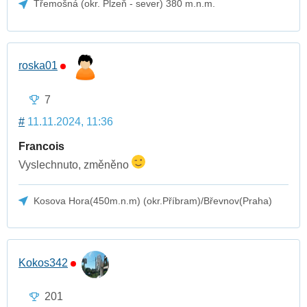
Třemošná (okr. Plzeň - sever) 380 m.n.m.
roska01
7
#
11.11.2024, 11:36
Francois
Vyslechnuto, změněno
Kosova Hora(450m.n.m) (okr.Příbram)/Břevnov(Praha)
Kokos342
201