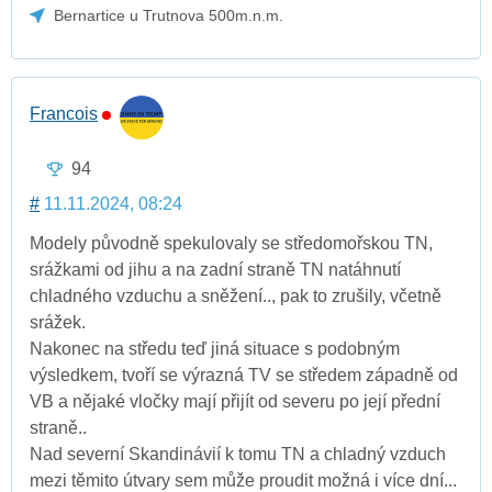
Bernartice u Trutnova 500m.n.m.
Francois
94
#
11.11.2024, 08:24
Modely původně spekulovaly se středomořskou TN,
srážkami od jihu a na zadní straně TN natáhnutí
chladného vzduchu a sněžení.., pak to zrušily, včetně
srážek.
Nakonec na středu teď jiná situace s podobným
výsledkem, tvoří se výrazná TV se středem západně od
VB a nějaké vločky mají přijít od severu po její přední
straně..
Nad severní Skandinávií k tomu TN a chladný vzduch
mezi těmito útvary sem může proudit možná i více dní...