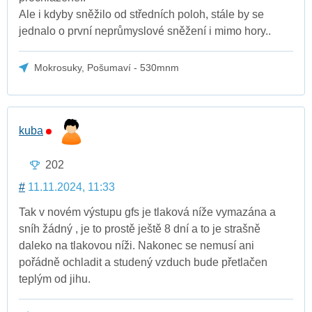
Ale i kdyby sněžilo od středních poloh, stále by se
jednalo o první neprůmyslové sněžení i mimo hory..
Mokrosuky, Pošumaví - 530mnm
kuba
202
#
11.11.2024, 11:33
Tak v novém výstupu gfs je tlaková níže vymazána a
sníh žádný , je to prostě ještě 8 dní a to je strašně
daleko na tlakovou níži. Nakonec se nemusí ani
pořádně ochladit a studený vzduch bude přetlačen
teplým od jihu.