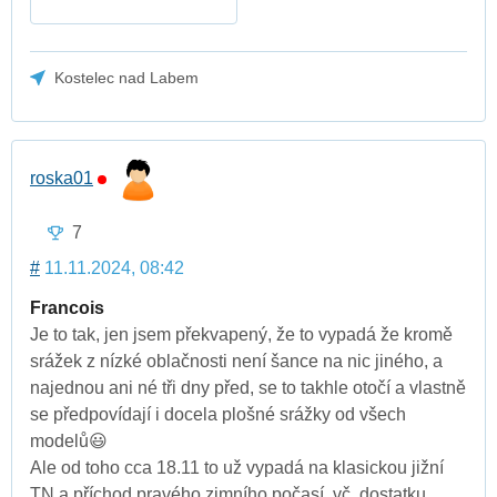
Kostelec nad Labem
roska01
7
#
11.11.2024, 08:42
Francois
Je to tak, jen jsem překvapený, že to vypadá že kromě
srážek z nízké oblačnosti není šance na nic jiného, a
najednou ani né tři dny před, se to takhle otočí a vlastně
se předpovídají i docela plošné srážky od všech
modelů😃
Ale od toho cca 18.11 to už vypadá na klasickou jižní
TN a příchod pravého zimního počasí, vč. dostatku