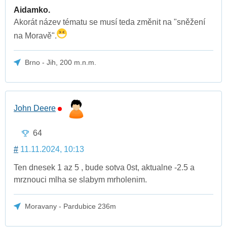
Aidamko.
Akorát název tématu se musí teda změnit na "sněžení
na Moravě".
Brno - Jih, 200 m.n.m.
John Deere
64
#
11.11.2024, 10:13
Ten dnesek 1 az 5 , bude sotva 0st, aktualne -2.5 a
mrznouci mlha se slabym mrholenim.
Moravany - Pardubice 236m