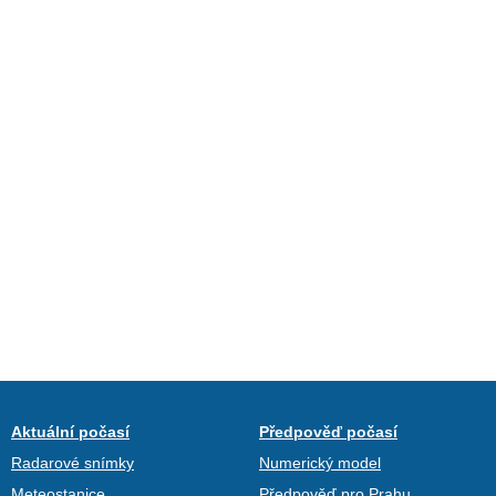
Aktuální počasí
Předpověď počasí
Radarové snímky
Numerický model
Meteostanice
Předpověď pro Prahu