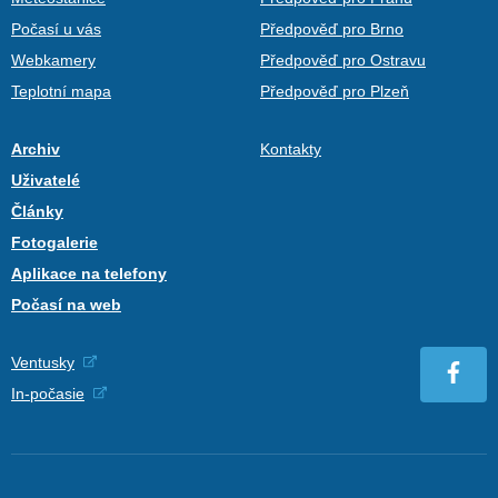
Počasí u vás
Předpověď pro Brno
Webkamery
Předpověď pro Ostravu
Teplotní mapa
Předpověď pro Plzeň
Archiv
Kontakty
Uživatelé
Články
Fotogalerie
Aplikace na telefony
Počasí na web
Ventusky
In-počasie