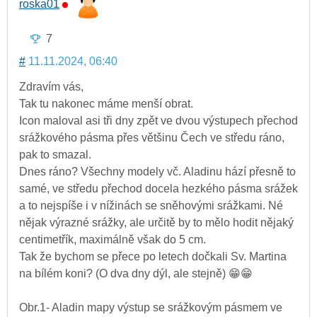
roska01
7
#
11.11.2024, 06:40
Zdravím vás,
Tak tu nakonec máme menší obrat.
Icon maloval asi tři dny zpět ve dvou výstupech přechod
srážkového pásma přes většinu Čech ve středu ráno,
pak to smazal.
Dnes ráno? Všechny modely vč. Aladinu hází přesně to
samé, ve středu přechod docela hezkého pásma srážek
a to nejspíše i v nížinách se sněhovými srážkami. Né
nějak výrazné srážky, ale určitě by to mělo hodit nějaký
centimetřík, maximálně však do 5 cm.
Tak že bychom se přece po letech dočkali Sv. Martina
na bílém koni? (O dva dny dýl, ale stejně) 😁😁
Obr.1- Aladin mapy výstup se srážkovým pásmem ve