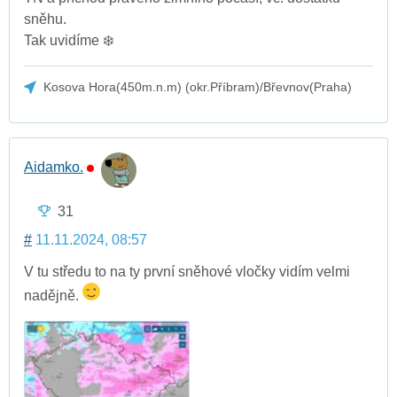
sněhu.
Tak uvidíme ❄️
Kosova Hora(450m.n.m) (okr.Příbram)/Břevnov(Praha)
Aidamko.
31
#
11.11.2024, 08:57
V tu středu to na ty první sněhové vločky vidím velmi
nadějně.