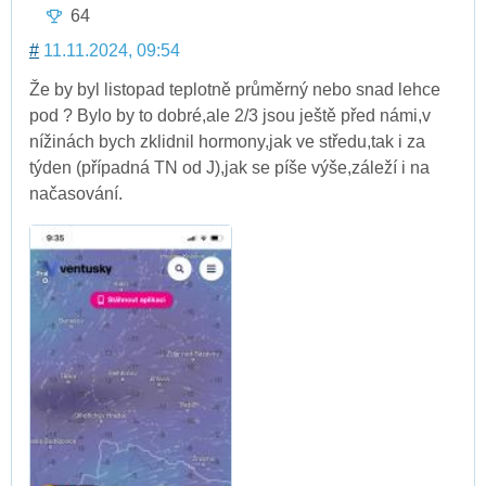
64
#
11.11.2024, 09:54
Že by byl listopad teplotně průměrný nebo snad lehce
pod ? Bylo by to dobré,ale 2/3 jsou ještě před námi,v
nížinách bych zklidnil hormony,jak ve středu,tak i za
týden (případná TN od J),jak se píše výše,záleží i na
načasování.