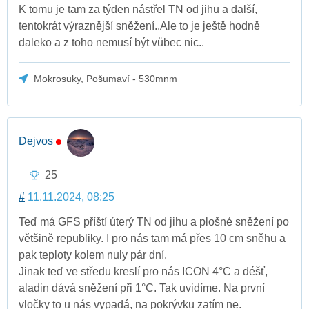
K tomu je tam za týden nástřel TN od jihu a další,
tentokrát výraznější sněžení..Ale to je ještě hodně
daleko a z toho nemusí být vůbec nic..
Mokrosuky, Pošumaví - 530mnm
Dejvos
25
#
11.11.2024, 08:25
Teď má GFS příští úterý TN od jihu a plošné sněžení po
většině republiky. I pro nás tam má přes 10 cm sněhu a
pak teploty kolem nuly pár dní.
Jinak teď ve středu kreslí pro nás ICON 4°C a déšť,
aladin dává sněžení při 1°C. Tak uvidíme. Na první
vločky to u nás vypadá, na pokrývku zatím ne.