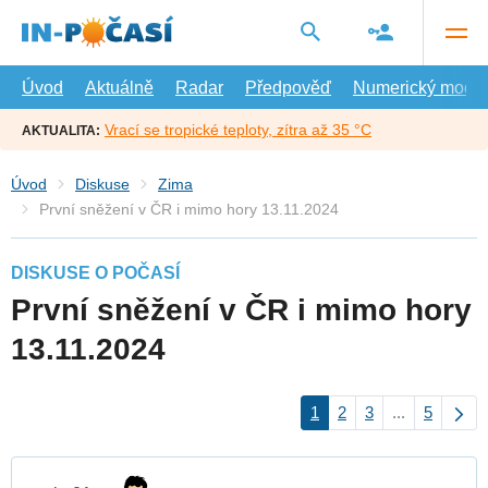
Přejít
na
hlavní
obsah
Úvod
Aktuálně
Radar
Předpověď
Numerický model
Vrací se tropické teploty, zítra až 35 °C
AKTUALITA:
Úvod
Diskuse
Zima
První sněžení v ČR i mimo hory 13.11.2024
DISKUSE O POČASÍ
První sněžení v ČR i mimo hory
13.11.2024
1
2
3
...
5