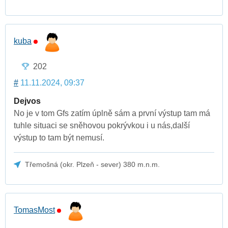
kuba
202
#
11.11.2024, 09:37
Dejvos
No je v tom Gfs zatím úplně sám a první výstup tam má
tuhle situaci se sněhovou pokrývkou i u nás,další
výstup to tam být nemusí.
Třemošná (okr. Plzeň - sever) 380 m.n.m.
TomasMost