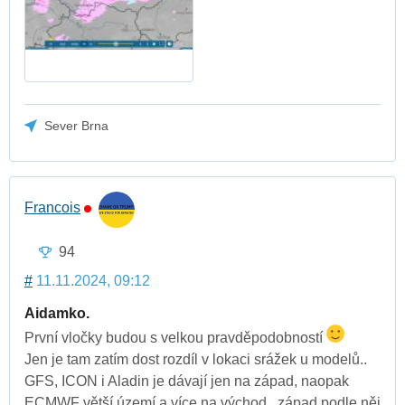
Sever Brna
Francois
94
#
11.11.2024, 09:12
Aidamko.
První vločky budou s velkou pravděpodobností
Jen je tam zatím dost rozdíl v lokaci srážek u modelů..
GFS, ICON i Aladin je dávají jen na západ, naopak
ECMWF větší území a více na východ , západ podle něj