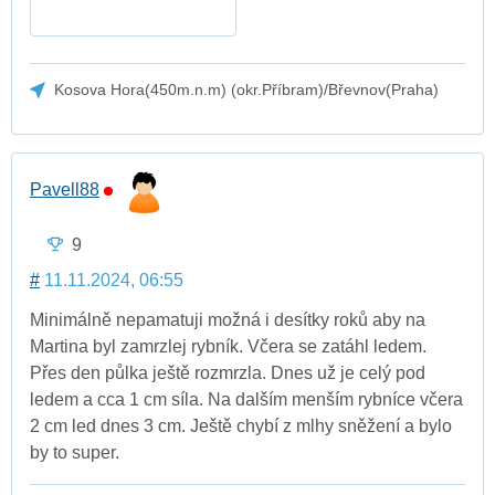
Kosova Hora(450m.n.m) (okr.Příbram)/Břevnov(Praha)
Pavell88
9
#
11.11.2024, 06:55
Minimálně nepamatuji možná i desítky roků aby na
Martina byl zamrzlej rybník. Včera se zatáhl ledem.
Přes den půlka ještě rozmrzla. Dnes už je celý pod
ledem a cca 1 cm síla. Na dalším menším rybníce včera
2 cm led dnes 3 cm. Ještě chybí z mlhy sněžení a bylo
by to super.