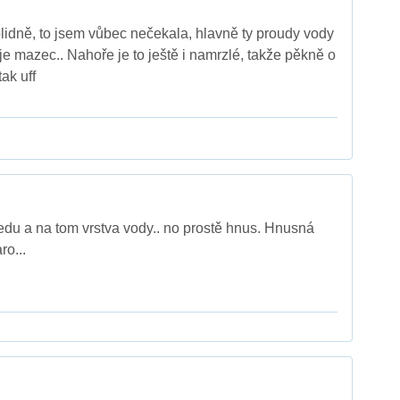
olidně, to jsem vůbec nečekala, hlavně ty proudy vody
je mazec.. Nahoře je to ještě i namrzlé, takže pěkně o
ak uff
edu a na tom vrstva vody.. no prostě hnus. Hnusná
ro...