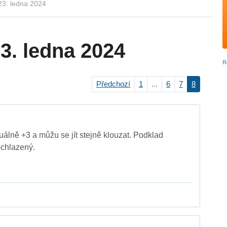
23. ledna 2024
3. ledna 2024
Předchozí
1
...
6
7
8
uálně +3 a můžu se jít stejně klouzat. Podklad
ochlazený.