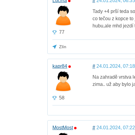
Lucina
#
24.01.2024, 06:35
Tady +4 prší teda s
co tečou z kopce to 
hubu,ale mhd jezdí t
77
Zlín
kapr84
#
24.01.2024, 07:18
Na zahradě vrstva l
zima.. už aby bylo ja
58
MostMost
#
24.01.2024, 07:22