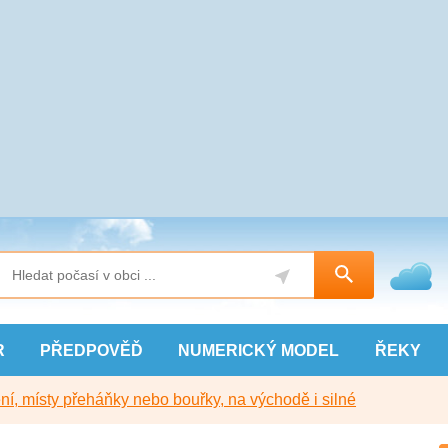
R
PŘEDPOVĚĎ
NUMERICKÝ
MODEL
ŘEKY
í, místy přeháňky nebo bouřky, na východě i silné