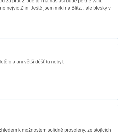
ru za průtrž. Jde to i na nás asi bude pěkně valit.
e nejvíc Zlín. Ještě jsem mrkl na Blitz. , ale blesky v
letělo a ani větší déšť tu nebyl.
vzhledem k možnostem solidně prosoleny, ze stojících