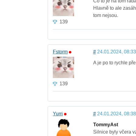
Co to je na tom rada
Hlavně to ale zasáhn
tom nejsou.
139
Fstorm
#
24.01.2024, 08:33
A je po to rychle pře
139
Yurri
#
24.01.2024, 08:38
TommyAst
Silnice byly včera 