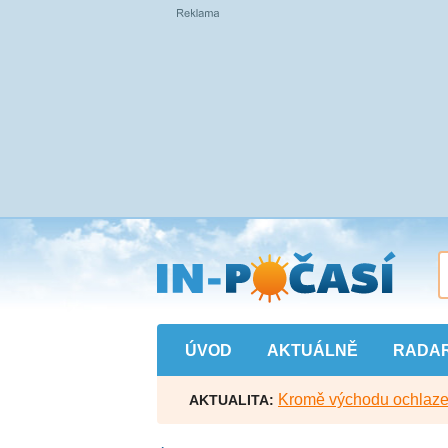
Přejít
na
hlavní
obsah
ÚVOD
AKTUÁLNĚ
RADA
Kromě východu ochlazen
AKTUALITA: