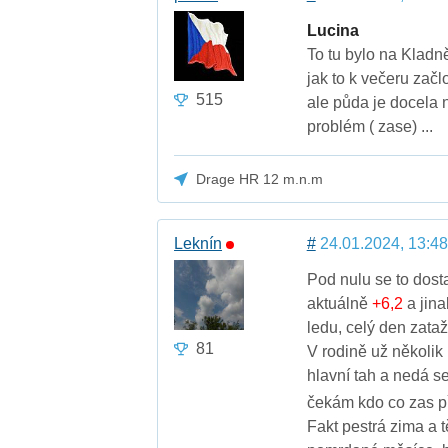
Lucina
To tu bylo na Kladně
jak to k večeru začl
515
ale půda je docela n
problém ( zase) ...
Drage HR 12 m.n.m
Leknín
#
24.01.2024, 13:48
Pod nulu se to dost
aktuálně
+6,2
a jina
ledu, celý den zataž
81
V rodině už několik 
hlavní tah a nedá se
čekám kdo co zas p
Fakt pestrá zima a t