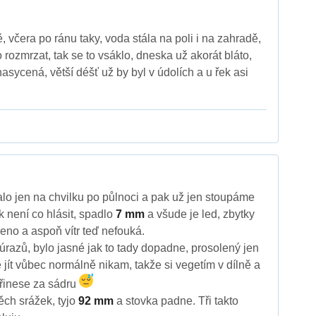
, včera po ránu taky, voda stála na poli i na zahradě,
o rozmrzat, tak se to vsáklo, dneska už akorát bláto,
asycená, větší déšť už by byl v údolích a u řek asi
alo jen na chvilku po půlnoci a pak už jen stoupáme
k není co hlásit, spadlo
7 mm
a všude je led, zbytky
eno a aspoň vítr teď nefouká.
úrazů, bylo jasné jak to tady dopadne, prosolený jen
 jít vůbec normálně nikam, takže si vegetím v dílně a
řinese za sádru
ěch srážek, tyjo
92 mm
a stovka padne. Tři takto