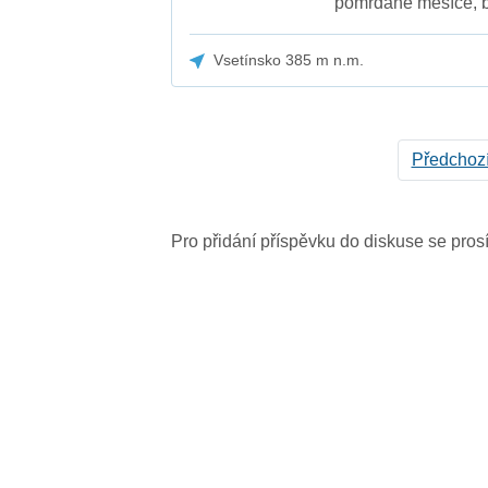
pomrdané měsíce, b
Vsetínsko 385 m n.m.
Předchoz
Pro přidání příspěvku do diskuse se pro