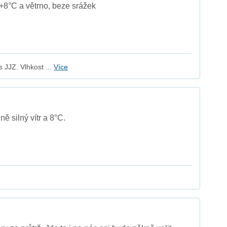
+8°C a větrno, beze srážek
 JJZ. Vlhkost ...
Více
ě silný vítr a 8°C.