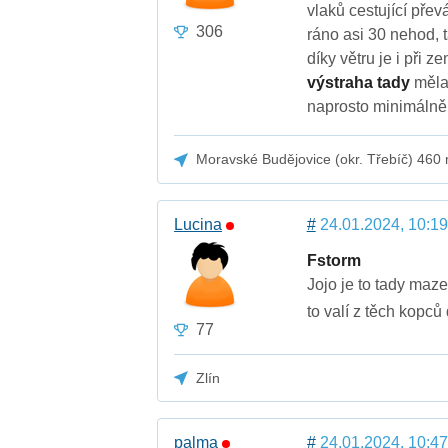
vlaků cestující pře
306
ráno asi 30 nehod, 
díky větru je i při 
výstraha tady
měla
naprosto minimálně
Moravské Budějovice (okr. Třebíč) 460
Lucina
#
24.01.2024, 10:19
Fstorm
Jojo je to tady maze
to valí z těch kopců
77
Zlín
palma
#
24.01.2024, 10:47