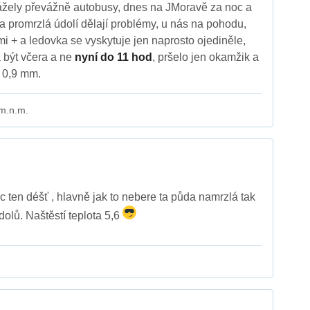
vážely převážně autobusy, dnes na JMoravě za noc a
ta promrzlá údolí dělají problémy, u nás na pohodu,
zemi + a ledovka se vyskytuje jen naprosto ojediněle,
 být včera a ne
nyní do 11 hod
, pršelo jen okamžik a
 0,9 mm.
 m.n.m.
c ten déšť , hlavně jak to nebere ta půda namrzlá tak
 dolů. Naštěstí teplota 5,6