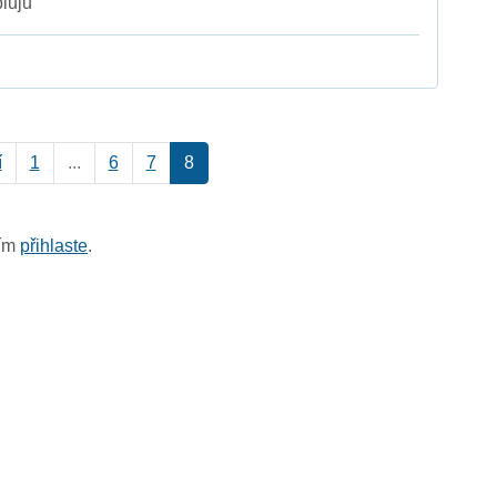
luju
í
1
...
6
7
8
sím
přihlaste
.