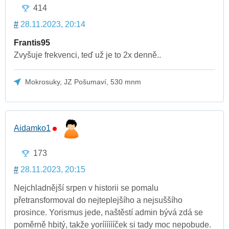
414
#
28.11.2023, 20:14
Frantis95
Zvyšuje frekvenci, teď už je to 2x denně..
Mokrosuky, JZ Pošumaví, 530 mnm
Aidamko1
173
#
28.11.2023, 20:15
Nejchladnější srpen v historii se pomalu
přetransformoval do nejteplejšího a nejsuššího
prosince. Yorismus jede, naštěstí admin bývá zdá se
poměrně hbitý, takže yorííííííček si tady moc nepobude.