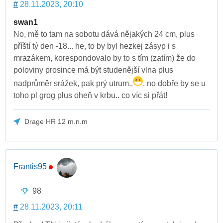
#
28.11.2023, 20:10
swan1
No, mě to tam na sobotu dává nějakých 24 cm, plus
příští tý den -18... he, to by byl hezkej zásyp i s
mrazákem, korespondovalo by to s tím (zatím) že do
poloviny prosince má být studenější vlna plus
nadprůměr srážek, pak prý utrum..
. no dobře by se u
toho pl grog plus oheň v krbu.. co víc si přát!
Drage HR 12 m.n.m
Frantis95
98
#
28.11.2023, 20:11