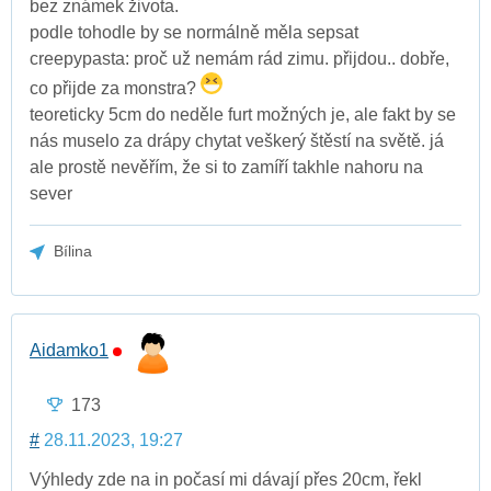
bez známek života.
podle tohodle by se normálně měla sepsat
creepypasta: proč už nemám rád zimu. přijdou.. dobře,
co přijde za monstra?
teoreticky 5cm do neděle furt možných je, ale fakt by se
nás muselo za drápy chytat veškerý štěstí na světě. já
ale prostě nevěřím, že si to zamíří takhle nahoru na
sever
Bílina
Aidamko1
173
#
28.11.2023, 19:27
Výhledy zde na in počasí mi dávají přes 20cm, řekl