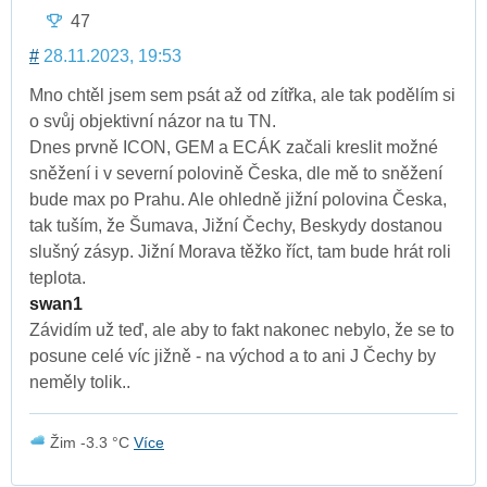
47
#
28.11.2023, 19:53
Mno chtěl jsem sem psát až od zítřka, ale tak podělím si
o svůj objektivní názor na tu TN.
Dnes prvně ICON, GEM a ECÁK začali kreslit možné
sněžení i v severní polovině Česka, dle mě to sněžení
bude max po Prahu. Ale ohledně jižní polovina Česka,
tak tuším, že Šumava, Jižní Čechy, Beskydy dostanou
slušný zásyp. Jižní Morava těžko říct, tam bude hrát roli
teplota.
swan1
Závidím už teď, ale aby to fakt nakonec nebylo, že se to
posune celé víc jižně - na východ a to ani J Čechy by
neměly tolik..
Žim -3.3 °C
Více