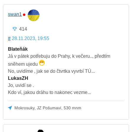
swan1
414
#
28.11.2023, 19:55
Blateňák
Já v pátek potřebuju do Prahy, k večeru.., předtím
sněhem ujedu
No, uvidíme , jak se do čtvrtka vyvrbí TÚ...
LukasZH
Jo, uvidí se .
Kdo ví, jakou dráhu to nakonec vezme...
Mokrosuky, JZ Pošumaví, 530 mnm