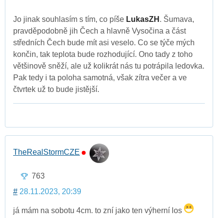
Jo jinak souhlasím s tím, co píše
LukasZH
. Šumava,
pravděpodobně jih Čech a hlavně Vysočina a část
středních Čech bude mít asi veselo. Co se týče mých
končin, tak teplota bude rozhodující. Ono tady z toho
většinově sněží, ale už kolikrát nás tu potrápila ledovka.
Pak tedy i ta poloha samotná, však zítra večer a ve
čtvrtek už to bude jistější.
TheRealStormCZE
763
#
28.11.2023, 20:39
já mám na sobotu 4cm. to zní jako ten výherní los