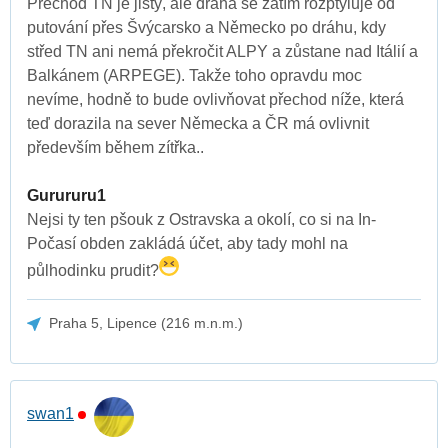
Přechod TN je jistý, ale dráha se zatím rozptyluje od
putování přes Švýcarsko a Německo po dráhu, kdy
střed TN ani nemá překročit ALPY a zůstane nad Itálií a
Balkánem (ARPEGE). Takže toho opravdu moc
nevíme, hodně to bude ovlivňovat přechod níže, která
teď dorazila na sever Německa a ČR má ovlivnit
především během zítřka..
Gurururu1
Nejsi ty ten pšouk z Ostravska a okolí, co si na In-
Počasí obden zakládá účet, aby tady mohl na
půlhodinku prudit?
Praha 5, Lipence (216 m.n.m.)
swan1