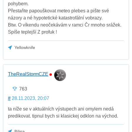
pohybem.
Přestaňte papouškovat meteo plebes a pište své
názory a né hypotetické katastrofální vobrazy.
Btw. O víkendu neočekávám v ramci Čr mnoho srážek.
Spíše teplejší Z profuk !
Yellowknife
TheRealStormCZE
763
#
28.11.2023, 20:07
ta níže se v aktuálních výstupech ani omylem nedá
predikovat. tipnul bych si klasickej odklon na východ.
Bílina