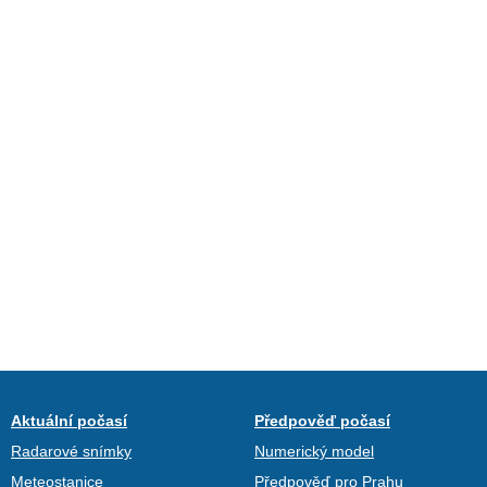
Aktuální počasí
Předpověď počasí
Radarové snímky
Numerický model
Meteostanice
Předpověď pro Prahu