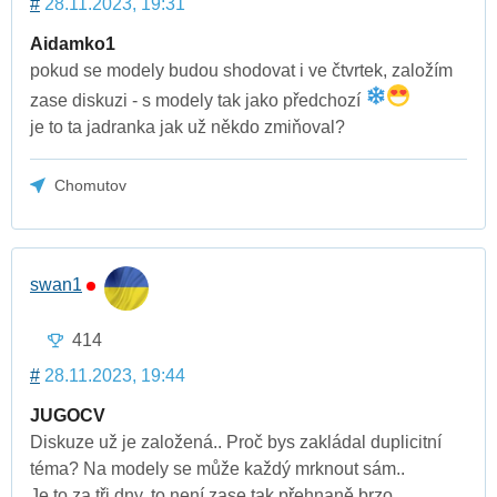
#
28.11.2023, 19:31
Aidamko1
pokud se modely budou shodovat i ve čtvrtek, založím
zase diskuzi - s modely tak jako předchozí
je to ta jadranka jak už někdo zmiňoval?
Chomutov
swan1
414
#
28.11.2023, 19:44
JUGOCV
Diskuze už je založená.. Proč bys zakládal duplicitní
téma? Na modely se může každý mrknout sám..
Je to za tři dny, to není zase tak přehnaně brzo..