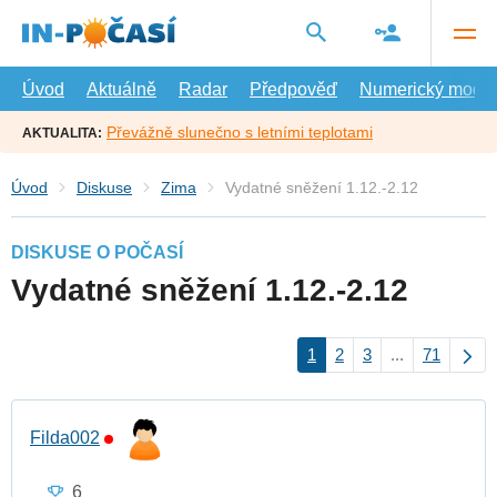
Přejít
na
hlavní
obsah
Úvod
Aktuálně
Radar
Předpověď
Numerický model
Převážně slunečno s letními teplotami
AKTUALITA:
Úvod
Diskuse
Zima
Vydatné sněžení 1.12.-2.12
DISKUSE O POČASÍ
Vydatné sněžení 1.12.-2.12
1
2
3
...
71
Filda002
6