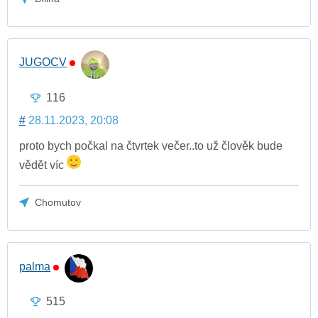
JUGOCV
116
#
28.11.2023, 20:08
proto bych počkal na čtvrtek večer..to už člověk bude
vědět víc
Chomutov
palma
515