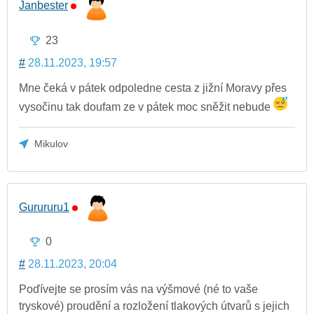
Janbester
23
#
28.11.2023, 19:57
Mne čeká v pátek odpoledne cesta z jižní Moravy přes
vysočinu tak doufam ze v pátek moc sněžit nebude
Mikulov
Gurururu1
0
#
28.11.2023, 20:04
Poďívejte se prosím vás na výšmové (né to vaše
tryskové) proudění a rozložení tlakových útvarů s jejich