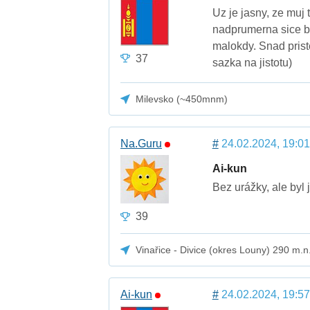
Uz je jasny, ze muj
nadprumerna sice by
malokdy. Snad prist
37
sazka na jistotu)
Milevsko (~450mnm)
Na.Guru
#
24.02.2024, 19:01
Ai-kun
Bez urážky, ale byl j
39
Vinařice - Divice (okres Louny) 290 m.n
Ai-kun
#
24.02.2024, 19:57