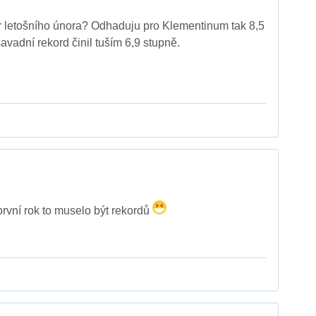
r letošního února? Odhaduju pro Klementinum tak 8,5
avadní rekord činil tuším 6,9 stupně.
první rok to muselo být rekordů