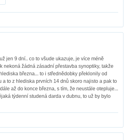
už jen 9 dní.. co to všude ukazuje, je více méně
ak nekoná žádná zásadní přestavba synoptiky, takže
lediska března... to i střednědobky překlonily od
a to z hlediska prvních 14 dnů skoro najisto a pak to
ále až do konce března, s tím, že neustále otepluje...
jaká týdenní studená darda v dubnu, to už by bylo