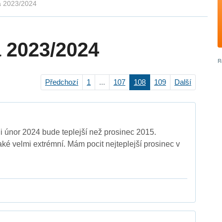
a 2023/2024
 2023/2024
Předchozí
1
...
107
108
109
Další
li únor 2024 bude teplejší než prosinec 2015.
aké velmi extrémní. Mám pocit nejteplejší prosinec v