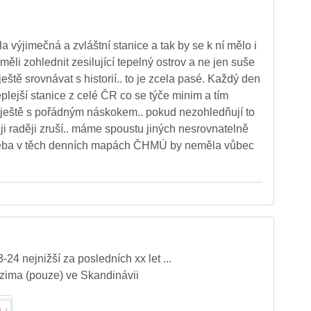
 výjimečná a zvláštní stanice a tak by se k ní mělo i
 měli zohlednit zesilující tepelný ostrov a ne jen suše
a ještě srovnávat s historií.. to je zcela pasé. Každý den
eplejší stanice z celé ČR co se týče minim a tím
 ještě s pořádným náskokem.. pokud nezohledňují to
ji raději zruší.. máme spoustu jiných nesrovnatelně
. třeba v těch denních mapách ČHMÚ by neměla vůbec
24 nejnižší za posledních xx let ...
 zima (pouze) ve Skandinávii