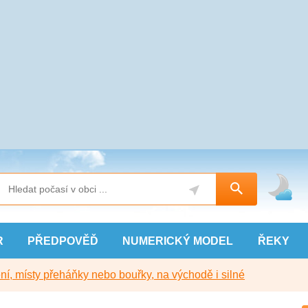
R
PŘEDPOVĚĎ
NUMERICKÝ
MODEL
ŘEKY
í, místy přeháňky nebo bouřky, na východě i silné