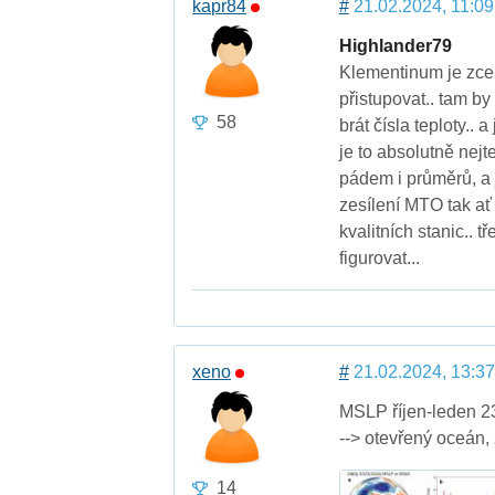
kapr84
#
21.02.2024, 11:09
Highlander79
Klementinum je zcela
přistupovat.. tam by
58
brát čísla teploty.. 
je to absolutně nejt
pádem i průměrů, a
zesílení MTO tak ať 
kvalitních stanic.
figurovat...
xeno
#
21.02.2024, 13:37
MSLP říjen-leden 23-
--> otevřený oceán,
14