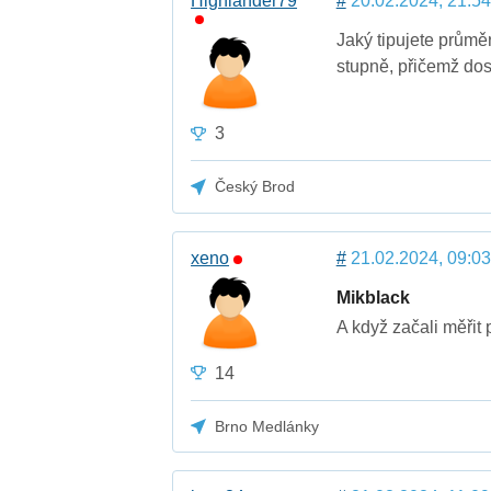
Highlander79
#
20.02.2024, 21:54
Jaký tipujete průmě
stupně, přičemž dos
3
Český Brod
xeno
#
21.02.2024, 09:03
Mikblack
A když začali měřit 
14
Brno Medlánky