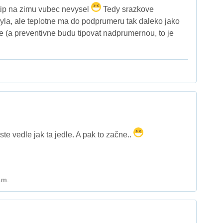
 tip na zimu vubec nevysel
Tedy srazkove
la, ale teplotne ma do podprumeru tak daleko jako
e (a preventivne budu tipovat nadprumernou, to je
ste vedle jak ta jedle. A pak to začne..
.m.