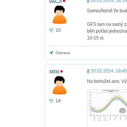
daz_4
#
20.02.2024, 18:14
Samozřejmě že bude t
GFS tam na samý záv
10
běh pořád jednoznačn
10-15 st.
Ostrava
xeno
#
20.02.2024, 18:45
No bohužel ano. Výhl
14