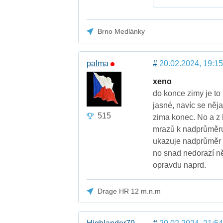
Brno Medlánky
palma
#
20.02.2024, 19:15
xeno
do konce zimy je to 
jasné, navíc se něj
515
zima konec. No a z h
mrazů k nadprůměru 
ukazuje nadprůměr d
no snad nedorazí ně
opravdu naprd.
Drage HR 12 m.n.m