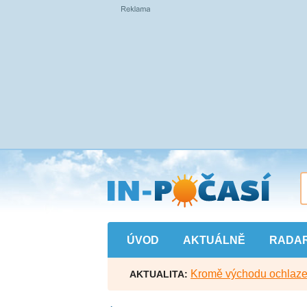
Přejít
na
hlavní
obsah
ÚVOD
AKTUÁLNĚ
RADA
Kromě východu ochlazen
AKTUALITA: