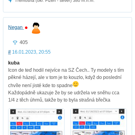
Třemošná (okr. Plzeň - sever) 380 m.n.m.
Negan
405
#
16.01.2023, 20:55
kuba
Icon de teď hodil nejvíce na SZ Čech.. Ty modely s tím
pěkné házejí, ale v tom je to kouzlo, když do poslední
chvíle není jisté kde to spadne
Každopádně ukazuje že by se udržela ve sněhu cca
1/4 z těch úhrnů, takže by to byla strašná břečka