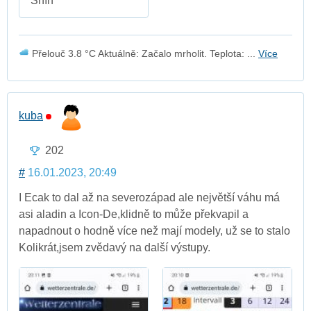
Sníh
Přelouč 3.8 °C Aktuálně: Začalo mrholit. Teplota: ...
Více
kuba
202
#
16.01.2023, 20:49
I Ecak to dal až na severozápad ale největší váhu má
asi aladin a Icon-De,klidně to může překvapil a
napadnout o hodně více než mají modely, už se to stalo
Kolikrát,jsem zvědavý na další výstupy.