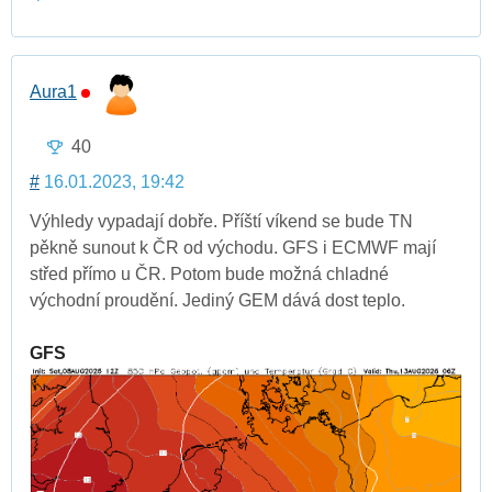
Aura1
40
#
16.01.2023, 19:42
Výhledy vypadají dobře. Příští víkend se bude TN
pěkně sunout k ČR od východu. GFS i ECMWF mají
střed přímo u ČR. Potom bude možná chladné
východní proudění. Jediný GEM dává dost teplo.
GFS