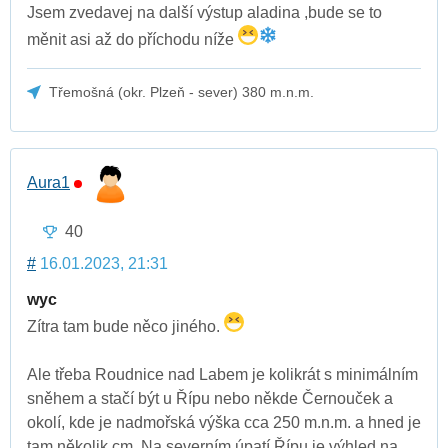
Jsem zvedavej na další výstup aladina ,bude se to
měnit asi až do příchodu níže
Třemošná (okr. Plzeň - sever) 380 m.n.m.
Aura1
40
#
16.01.2023, 21:31
wyc
Zítra tam bude něco jiného.
Ale třeba Roudnice nad Labem je kolikrát s minimálním
sněhem a stačí být u Řípu nebo někde Černouček a
okolí, kde je nadmořská výška cca 250 m.n.m. a hned je
tam několik cm. Na severním úpatí Řípu je výhled na