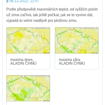
#
06.12.2022, 11:57
Podle předpovědi maximálních teplot, od vyšších poloh
už zima začíná, tak ještě počkat, jak se to vyvine dál,
vypadá to velmi nadějně pro plošnou zimu.
maxima dnes,
maxima zítra,
ALADIN ČHMÚ
ALADIN ČHMÚ