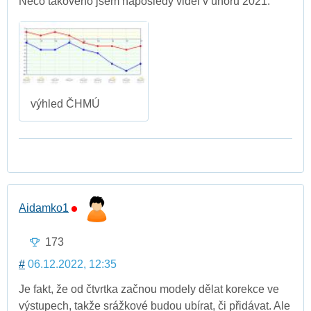
Něco takového jsem naposledy viděl v únoru 2021.
výhled ČHMÚ
Aidamko1
173
#
06.12.2022, 12:35
Je fakt, že od čtvrtka začnou modely dělat korekce ve
výstupech, takže srážkové budou ubírat, či přidávat. Ale