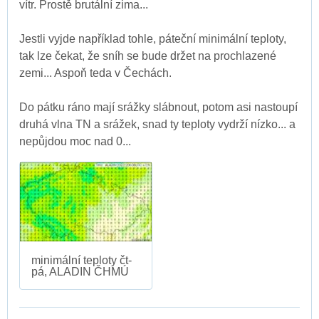
vítr. Prostě brutální zima...
Jestli vyjde například tohle, páteční minimální teploty,
tak lze čekat, že sníh se bude držet na prochlazené
zemi... Aspoň teda v Čechách.
Do pátku ráno mají srážky slábnout, potom asi nastoupí
druhá vlna TN a srážek, snad ty teploty vydrží nízko... a
nepůjdou moc nad 0...
minimální teploty čt-
pá, ALADIN ČHMÚ