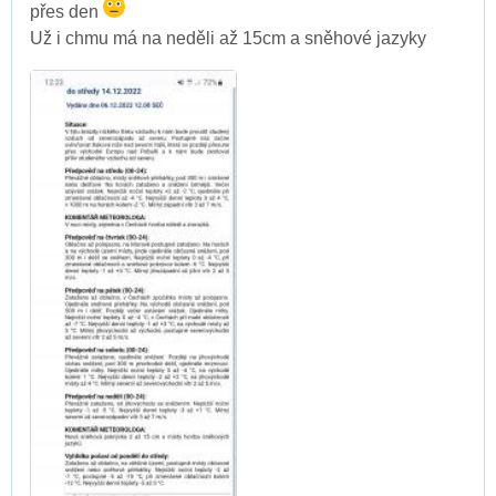
přes den
Už i chmu má na neděli až 15cm a sněhové jazyky