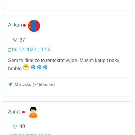
Ai-kun
37
#
06.12.2022, 11:56
Sem to rikal ze to tentokrat vyjde. Musim koupit naky
hrablo
Milevsko (~450mnm)
Aura1
40