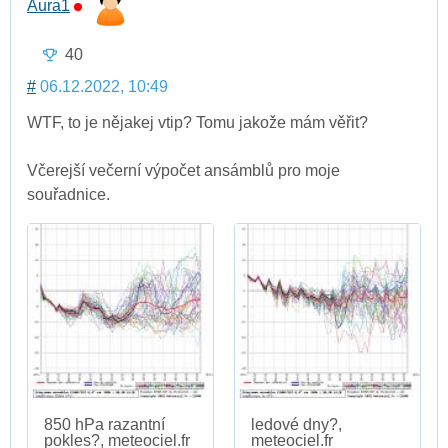
Aura1
40
#
06.12.2022, 10:49
WTF, to je nějakej vtip? Tomu jakože mám věřit?
Včerejší večerní výpočet ansámblů pro moje
souřadnice.
850 hPa razantní
ledové dny?,
pokles?, meteociel.fr
meteociel.fr