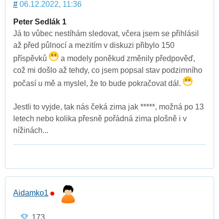
#
06.12.2022, 11:36
Peter Sedlák 1
Já to vůbec nestíhám sledovat, včera jsem se přihlásil
až před půlnocí a mezitím v diskuzi přibylo 150
příspěvků
a modely poněkud změnily předpověď,
což mi došlo až tehdy, co jsem popsal stav podzimního
počasí u mě a myslel, že to bude pokračovat dál.
Jestli to vyjde, tak nás čeká zima jak *****, možná po 13
letech nebo kolika přesně pořádná zima plošně i v
nížinách...
Aidamko1
173