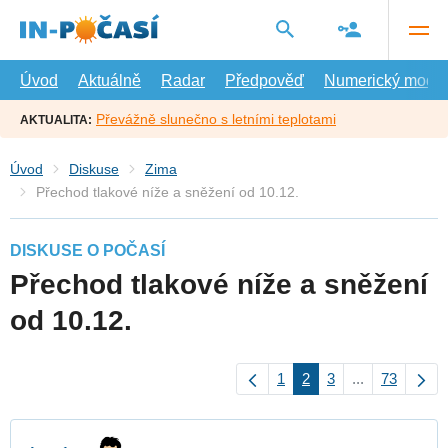
Přejít
na
hlavní
obsah
Úvod
Aktuálně
Radar
Předpověď
Numerický model
Převážně slunečno s letními teplotami
AKTUALITA:
Úvod
Diskuse
Zima
Přechod tlakové níže a sněžení od 10.12.
DISKUSE O POČASÍ
Přechod tlakové níže a sněžení
od 10.12.
1
2
3
...
73