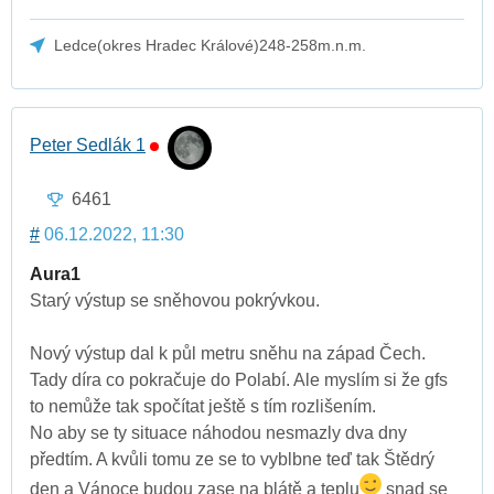
Ledce(okres Hradec Králové)248-258m.n.m.
Peter Sedlák 1
6461
#
06.12.2022, 11:30
Aura1
Starý výstup se sněhovou pokrývkou.
Nový výstup dal k půl metru sněhu na západ Čech.
Tady díra co pokračuje do Polabí. Ale myslím si že gfs
to nemůže tak spočítat ještě s tím rozlišením.
No aby se ty situace náhodou nesmazly dva dny
předtím. A kvůli tomu ze se to vyblbne teď tak Štědrý
den a Vánoce budou zase na blátě a teplu
snad se