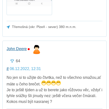
Třemošná (okr. Plzeň - sever) 380 m.n.m.
John Deere
64
#
06.12.2022, 12:31
No jen si to užijte do čtvrtka, než to všechno smažou,ať
máte u čeho brečet.
Je to ještě týden a už to berete jako růžovou věc, vždyť i
tyhle srážky šli jinudy nez: ještě včera večer čmárali.
Kokos musí být nasranej ?