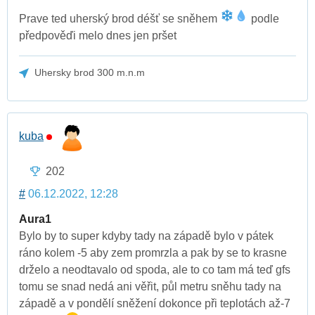
Prave ted uherský brod déšť se sněhem
podle
předpověďi melo dnes jen pršet
Uhersky brod 300 m.n.m
kuba
202
#
06.12.2022, 12:28
Aura1
Bylo by to super kdyby tady na západě bylo v pátek
ráno kolem -5 aby zem promrzla a pak by se to krasne
drželo a neodtavalo od spoda, ale to co tam má teď gfs
tomu se snad nedá ani věřit, půl metru sněhu tady na
západě a v pondělí sněžení dokonce při teplotách až-7