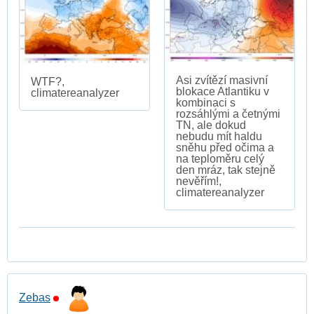
Asi zvítězí masivní
WTF?,
blokace Atlantiku v
climatereanalyzer
kombinaci s
rozsáhlými a četnými
TN, ale dokud
nebudu mít haldu
sněhu před očima a
na teploměru celý
den mráz, tak stejně
nevěřím!,
climatereanalyzer
Zebas