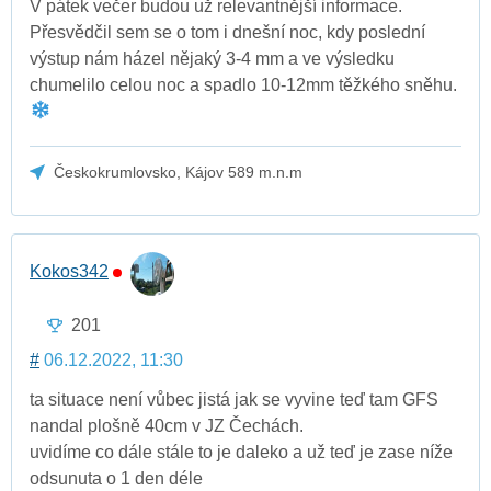
V pátek večer budou už relevantnější informace.
Přesvědčil sem se o tom i dnešní noc, kdy poslední
výstup nám házel nějaký 3-4 mm a ve výsledku
chumelilo celou noc a spadlo 10-12mm těžkého sněhu.
Českokrumlovsko, Kájov 589 m.n.m
Kokos342
201
#
06.12.2022, 11:30
ta situace není vůbec jistá jak se vyvine teď tam GFS
nandal plošně 40cm v JZ Čechách.
uvidíme co dále stále to je daleko a už teď je zase níže
odsunuta o 1 den déle