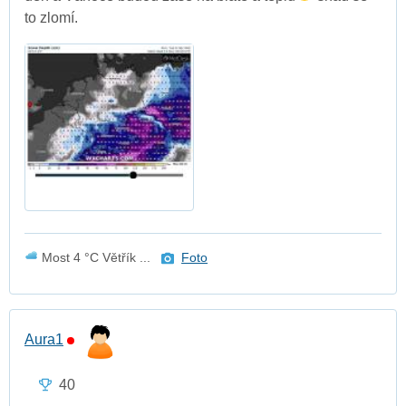
to zlomí.
Most 4 °C Větřík ...
Foto
Aura1
40