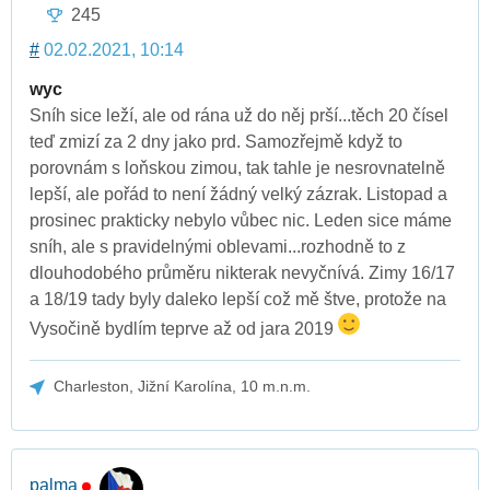
245
#
02.02.2021, 10:14
wyc
Sníh sice leží, ale od rána už do něj prší...těch 20 čísel
teď zmizí za 2 dny jako prd. Samozřejmě když to
porovnám s loňskou zimou, tak tahle je nesrovnatelně
lepší, ale pořád to není žádný velký zázrak. Listopad a
prosinec prakticky nebylo vůbec nic. Leden sice máme
sníh, ale s pravidelnými oblevami...rozhodně to z
dlouhodobého průměru nikterak nevyčnívá. Zimy 16/17
a 18/19 tady byly daleko lepší což mě štve, protože na
Vysočině bydlím teprve až od jara 2019
Charleston, Jižní Karolína, 10 m.n.m.
palma