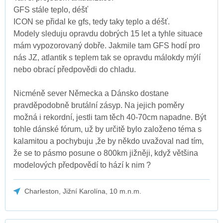
GFS stále teplo, déšť
ICON se přidal ke gfs, tedy taky teplo a déšť.
Modely sleduju opravdu dobrých 15 let a tyhle situace
mám vypozorovaný dobře. Jakmile tam GFS hodí pro
nás JZ, atlantik s teplem tak se opravdu málokdy mýlí
nebo obrací předpovědi do chladu.
Nicméně sever Německa a Dánsko dostane
pravděpodobně brutální zásyp. Na jejich poměry
možná i rekordní, jestli tam těch 40-70cm napadne. Být
tohle dánské fórum, už by určitě bylo založeno téma s
kalamitou a pochybuju ,že by někdo uvažoval nad tím,
že se to pásmo posune o 800km jižněji, když většina
modelových předpovědí to hází k nim ?
Charleston, Jižní Karolína, 10 m.n.m.