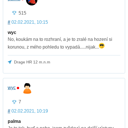
515
#
02.02.2021, 10:15
wyc
No, koukám na to rozhraní, a je to zralé na hození si
korunou, z mého pohledu to vypadá.....nijak...
Drage HR 12 m.n.m
wyc
7
#
02.02.2021, 10:19
palma