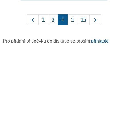
1
3
4
5
15
Pro přidání příspěvku do diskuse se prosím
přihlaste
.