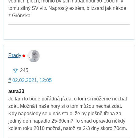
vodních ploch, mohlo by tam napadnout 50-100cm, k
tomu silný SV vítr. Naprostý extrém, blizzard jak někde
z Grónska.
Prady
245
#
02.02.2021, 12:05
aura33
Jo tam to bude pořádná jízda, o tom si můžeme nechat
zdát. Možná i naše hory si o tom můžou nechat zdát.
Kdy naposledy se u nás stalo, že by plošně třeba za
jediný den napadlo 25-30cm? To snad opravdu někdy
kolem roku 2010 možná, natož za 2-3 dny skoro 70cm.