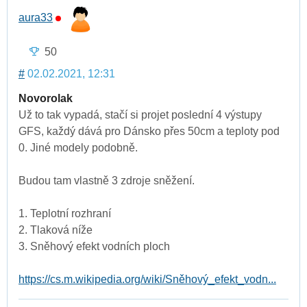
aura33
50
#
02.02.2021, 12:31
Novorolak
Už to tak vypadá, stačí si projet poslední 4 výstupy
GFS, každý dává pro Dánsko přes 50cm a teploty pod
0. Jiné modely podobně.
Budou tam vlastně 3 zdroje sněžení.
1. Teplotní rozhraní
2. Tlaková níže
3. Sněhový efekt vodních ploch
https://cs.m.wikipedia.org/wiki/Sněhový_efekt_vodn...