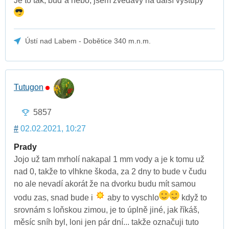
Je to tak, buď a nebo, jsem zvědavý na další výstupy
Ústí nad Labem - Dobětice 340 m.n.m.
Tutugon
5857
#
02.02.2021, 10:27
Prady
Jojo už tam mrholí nakapal 1 mm vody a je k tomu už
nad 0, takže to vlhkne škoda, za 2 dny to bude v čudu
no ale nevadí akorát že na dvorku budu mít samou
vodu zas, snad bude i
aby to vyschlo
když to
srovnám s loňskou zimou, je to úplně jiné, jak říkáš,
měsíc sníh byl, loni jen pár dní... takže označuji tuto