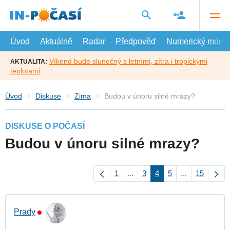
Přejít
na
hlavní
obsah
Úvod
Aktuálně
Radar
Předpověď
Numerický model
Víkend bude slunečný s letními, zítra i tropickými
AKTUALITA:
teplotami
Úvod
Diskuse
Zima
Budou v únoru silné mrazy?
DISKUSE O POČASÍ
Budou v únoru silné mrazy?
1
...
3
4
5
...
15
Prady