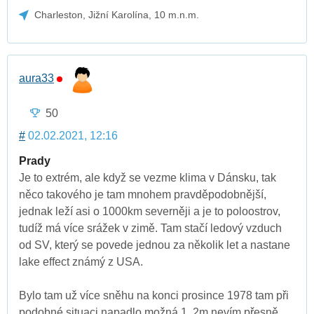
Charleston, Jižní Karolína, 10 m.n.m.
aura33
50
#
02.02.2021, 12:16
Prady
Je to extrém, ale když se vezme klima v Dánsku, tak
něco takového je tam mnohem pravděpodobnější,
jednak leží asi o 1000km severněji a je to poloostrov,
tudíž má více srážek v zimě. Tam stačí ledový vzduch
od SV, který se povede jednou za několik let a nastane
lake effect známý z USA.
Bylo tam už více sněhu na konci prosince 1978 tam při
podobné situaci napadlo možná 1, 2m nevím přesně,