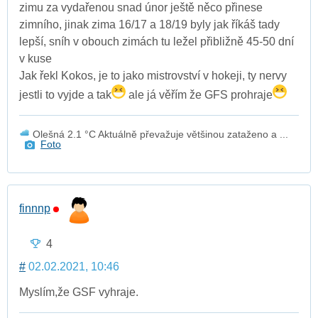
zimu za vydařenou snad únor ještě něco přinese
zimního, jinak zima 16/17 a 18/19 byly jak říkáš tady
lepší, sníh v obouch zimách tu ležel přibližně 45-50 dní
v kuse
Jak řekl Kokos, je to jako mistrovství v hokeji, ty nervy
jestli to vyjde a tak
ale já věřím že GFS prohraje
Olešná 2.1 °C Aktuálně převažuje většinou zataženo a ...
Foto
finnnp
4
#
02.02.2021, 10:46
Myslím,že GSF vyhraje.