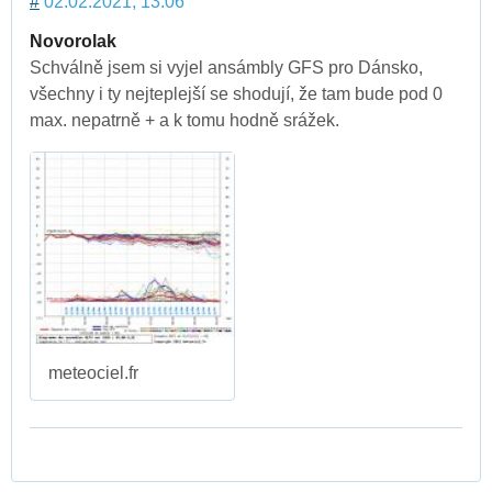
#
02.02.2021, 13:06
Novorolak
Schválně jsem si vyjel ansámbly GFS pro Dánsko,
všechny i ty nejteplejší se shodují, že tam bude pod 0
max. nepatrně + a k tomu hodně srážek.
meteociel.fr