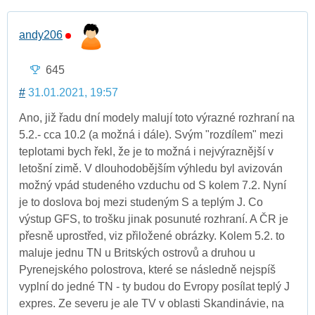
andy206
645
#
31.01.2021, 19:57
Ano, již řadu dní modely malují toto výrazné rozhraní na
5.2.- cca 10.2 (a možná i dále). Svým "rozdílem" mezi
teplotami bych řekl, že je to možná i nejvýraznější v
letošní zimě. V dlouhodobějším výhledu byl avizován
možný vpád studeného vzduchu od S kolem 7.2. Nyní
je to doslova boj mezi studeným S a teplým J. Co
výstup GFS, to trošku jinak posunuté rozhraní. A ČR je
přesně uprostřed, viz přiložené obrázky. Kolem 5.2. to
maluje jednu TN u Britských ostrovů a druhou u
Pyrenejského polostrova, které se následně nejspíš
vyplní do jedné TN - ty budou do Evropy posílat teplý J
expres. Ze severu je ale TV v oblasti Skandinávie, na