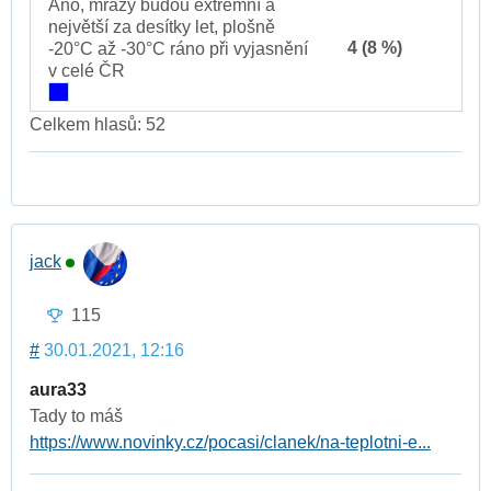
Ano, mrazy budou extrémní a
největší za desítky let, plošně
4 (8 %)
-20°C až -30°C ráno při vyjasnění
v celé ČR
Celkem hlasů: 52
jack
115
#
30.01.2021, 12:16
aura33
Tady to máš
https://www.novinky.cz/pocasi/clanek/na-teplotni-e...