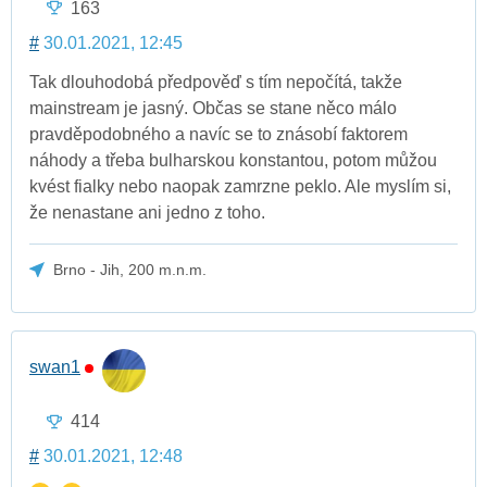
163
#
30.01.2021, 12:45
Tak dlouhodobá předpověď s tím nepočítá, takže
mainstream je jasný. Občas se stane něco málo
pravděpodobného a navíc se to znásobí faktorem
náhody a třeba bulharskou konstantou, potom můžou
kvést fialky nebo naopak zamrzne peklo. Ale myslím si,
že nenastane ani jedno z toho.
Brno - Jih, 200 m.n.m.
swan1
414
#
30.01.2021, 12:48