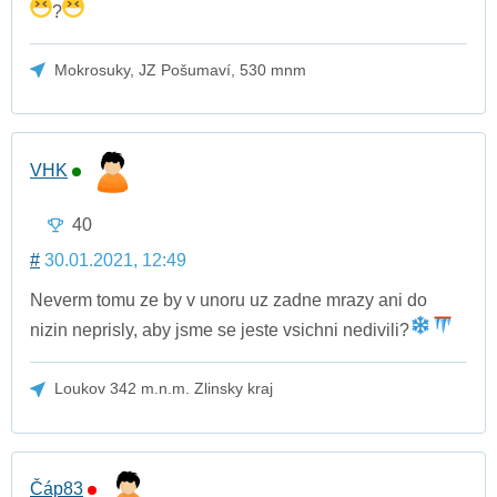
?
Mokrosuky, JZ Pošumaví, 530 mnm
VHK
40
#
30.01.2021, 12:49
Neverm tomu ze by v unoru uz zadne mrazy ani do
nizin neprisly, aby jsme se jeste vsichni nedivili?
Loukov 342 m.n.m. Zlinsky kraj
Čáp83