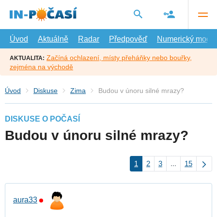
Přejít
na
hlavní
obsah
Úvod
Aktuálně
Radar
Předpověď
Numerický model
Začíná ochlazení, místy přeháňky nebo bouřky,
AKTUALITA:
zejména na východě
Úvod
Diskuse
Zima
Budou v únoru silné mrazy?
DISKUSE O POČASÍ
Budou v únoru silné mrazy?
1
2
3
...
15
aura33