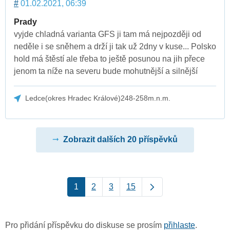
#
01.02.2021, 06:39
Prady
vyjde chladná varianta GFS ji tam má nejpozději od
neděle i se sněhem a drží ji tak už 2dny v kuse... Polsko
hold má štěstí ale třeba to ještě posunou na jih přece
jenom ta níže na severu bude mohutnější a silnější
Ledce(okres Hradec Králové)248-258m.n.m.
Zobrazit dalších 20 příspěvků
1
2
3
15
Pro přidání příspěvku do diskuse se prosím
přihlaste
.