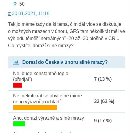
50
#
30.01.2021, 11:19
Tak jo máme tady další téma, čím dál více se diskutuje
o možných mrazech v únoru, GFS tam několikrát měl ve
výhledu téměř "nereálných" -20 až -30 plošně v ČR...
Co myslíte, dorazí silné mrazy?
Dorazí do Česka v únoru silné mrazy?
Ne, bude konstantně teplo
7 (13 %)
(předjaří)
Ne, několikrát se obyčejně mírně
32 (62 %)
nebo výrazněji ochladí
Ano, dorazí výrazné a silné mrazy
9 (17 %)