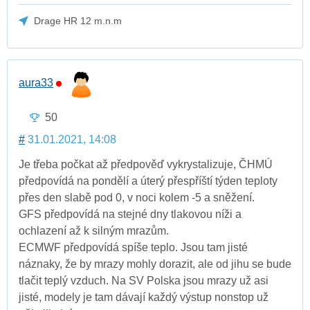
Drage HR 12 m.n.m
aura33
50
#
31.01.2021, 14:08
Je třeba počkat až předpověď vykrystalizuje, ČHMÚ
předpovídá na pondělí a úterý přespříští týden teploty
přes den slabě pod 0, v noci kolem -5 a sněžení.
GFS předpovídá na stejné dny tlakovou níži a
ochlazení až k silným mrazům.
ECMWF předpovídá spíše teplo. Jsou tam jisté
náznaky, že by mrazy mohly dorazit, ale od jihu se bude
tlačit teplý vzduch. Na SV Polska jsou mrazy už asi
jisté, modely je tam dávají každý výstup nonstop už