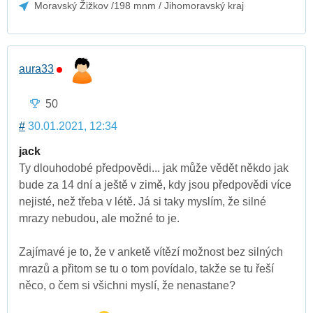
Moravský Žižkov /198 mnm / Jihomoravský kraj
aura33
50
#
30.01.2021, 12:34
jack
Ty dlouhodobé předpovědi... jak může vědět někdo jak
bude za 14 dní a ještě v zimě, kdy jsou předpovědi více
nejisté, než třeba v létě. Já si taky myslím, že silné
mrazy nebudou, ale možné to je.
Zajímavé je to, že v anketě vítězí možnost bez silných
mrazů a přitom se tu o tom povídalo, takže se tu řeší
něco, o čem si všichni myslí, že nenastane?