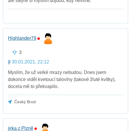
ale stejně si myslím dojdou, kdy nevíme.
Highlander79
3
#
30.01.2021, 22:12
Myslím, že už velké mrazy nebudou. Dnes jsem
dokonce viděl kvetoucí talovíny (takové žluté kvítky),
docela mě to překvapilo.
Český Brod
jirka z Plzně