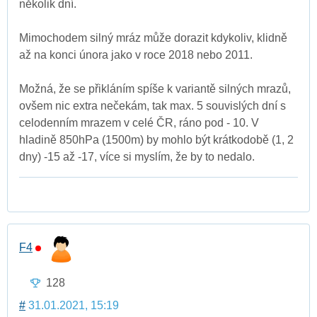
několik dní.
Mimochodem silný mráz může dorazit kdykoliv, klidně
až na konci února jako v roce 2018 nebo 2011.
Možná, že se přikláním spíše k variantě silných mrazů,
ovšem nic extra nečekám, tak max. 5 souvislých dní s
celodenním mrazem v celé ČR, ráno pod - 10. V
hladině 850hPa (1500m) by mohlo být krátkodobě (1, 2
dny) -15 až -17, více si myslím, že by to nedalo.
F4
128
#
31.01.2021, 15:19