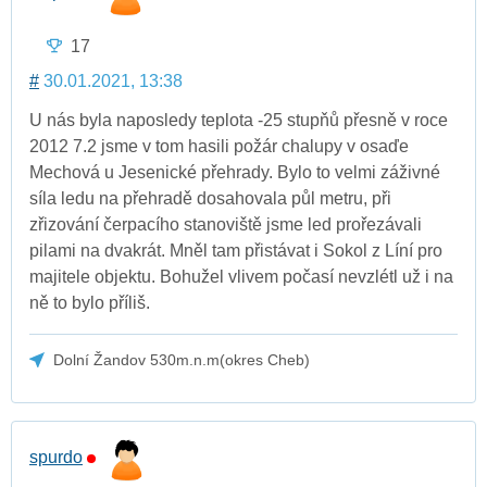
17
#
30.01.2021, 13:38
U nás byla naposledy teplota -25 stupňů přesně v roce
2012 7.2 jsme v tom hasili požár chalupy v osaďe
Mechová u Jesenické přehrady. Bylo to velmi záživné
síla ledu na přehradě dosahovala půl metru, při
zřizování čerpacího stanoviště jsme led prořezávali
pilami na dvakrát. Mněl tam přistávat i Sokol z Líní pro
majitele objektu. Bohužel vlivem počasí nevzlétl už i na
ně to bylo příliš.
Dolní Žandov 530m.n.m(okres Cheb)
spurdo