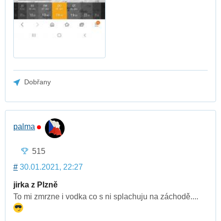
Dobřany
palma
515
#
30.01.2021, 22:27
jirka z Plzně
To mi zmrzne i vodka co s ni splachuju na záchodě....