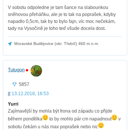
V sobotu odpoledne je tam šance na slabounkou
sněhovou přeháňku, ale je to tak na poprašek, kdyby
napadlo 0,5cm, tak by to bylo fajn, víc moc nečekám,
tady na Vysočině je toho teď všude docela dost.
Moravské Budějovice (okr. Třebíč) 460 m.n.m.
Tutugon
5857
#
13.12.2018, 16:53
Yurri
Zajímavější by mohla být frona od západu co přijde
během pondělka
to by mohlo pár cm napadnout
v
sobotu čekám u nás max poprašek nebo nic