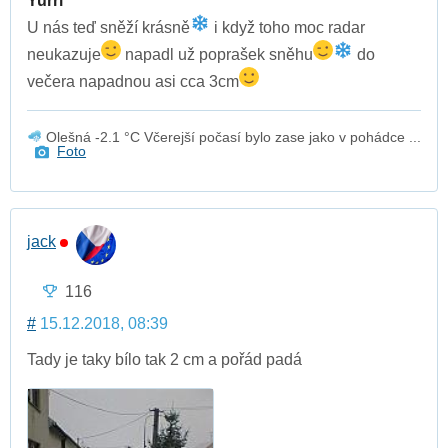
Yurri
U nás teď sněží krásně
i když toho moc radar
neukazuje
napadl už poprašek sněhu
do
večera napadnou asi cca 3cm
Olešná -2.1 °C Včerejší počasí bylo zase jako v pohádce ...
Foto
jack
116
#
15.12.2018, 08:39
Tady je taky bílo tak 2 cm a pořád padá