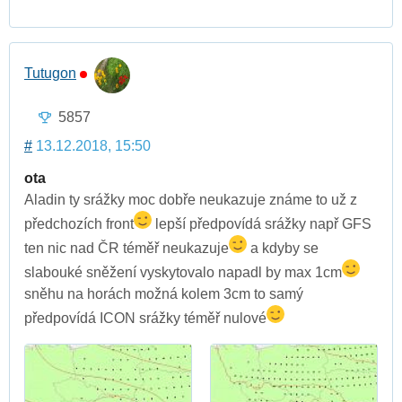
Tutugon
5857
#
13.12.2018, 15:50
ota
Aladin ty srážky moc dobře neukazuje známe to už z
předchozích front
lepší předpovídá srážky např GFS
ten nic nad ČR téměř neukazuje
a kdyby se
slabouké sněžení vyskytovalo napadl by max 1cm
sněhu na horách možná kolem 3cm to samý
předpovídá ICON srážky téměř nulové