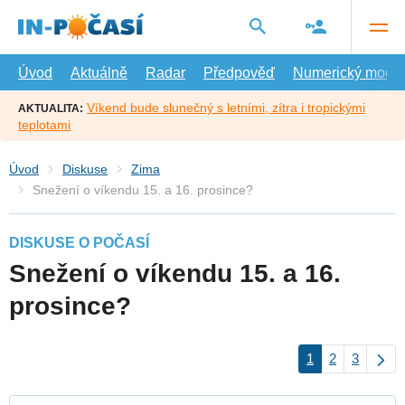
Přejít
na
hlavní
obsah
Úvod
Aktuálně
Radar
Předpověď
Numerický model
Víkend bude slunečný s letními, zítra i tropickými
AKTUALITA:
teplotami
Úvod
Diskuse
Zima
Snežení o víkendu 15. a 16. prosince?
DISKUSE O POČASÍ
Snežení o víkendu 15. a 16.
prosince?
1
2
3