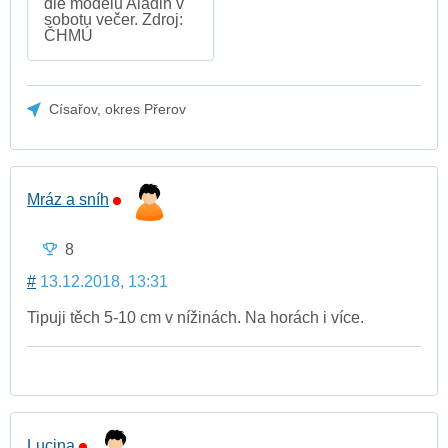
dle modelu Aladin v
sobotu večer. Zdroj:
ČHMÚ
Císařov, okres Přerov
Mráz a sníh
8
#
13.12.2018, 13:31
Tipuji těch 5-10 cm v nížinách. Na horách i více.
Lucina