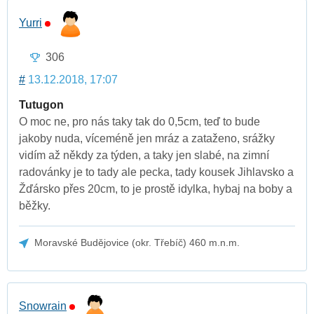
Yurri
306
#
13.12.2018, 17:07
Tutugon
O moc ne, pro nás taky tak do 0,5cm, teď to bude
jakoby nuda, víceméně jen mráz a zataženo, srážky
vidím až někdy za týden, a taky jen slabé, na zimní
radovánky je to tady ale pecka, tady kousek Jihlavsko a
Žďársko přes 20cm, to je prostě idylka, hybaj na boby a
běžky.
Moravské Budějovice (okr. Třebíč) 460 m.n.m.
Snowrain