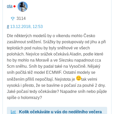
ota
3114
#
13.12.2018, 12:53
Dle některých modelů by o víkendu mohlo Česko
zasáhnout sněžení. Srážky by postupovaly od jihu a při
teplotách pod nulou by byly sněhové ve všech
polohách. Nejvíce srážek očekává Aladin, podle které
ho by mohlo na Moravě a ve Slezsku napadnout cca
5cm sněhu. Sníh by padal také na Vysočině. Nějaký
sníh počítá též model ECMWF. Ostatní modely se
sněžením příliš nepočítají. Nejistota je
tak velmi
vysoká i přesto, že se bavíme o počasí za pouhé 2 dny.
Jaké počasí tedy očekáváte? Napadne sníh nebo půjde
spíše o holomrazy?
Kolik očekáváte u vás do nedělního večera