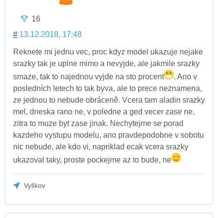
16
#
13.12.2018, 17:48
Reknete mi jednu vec, proc kdyz model ukazuje nejake
srazky tak je uplne mimo a nevyjde, ale jakmile srazky
smaze, tak to najednou vyjde na sto procent
. Ano v
posledních letech to tak byva, ale to prece neznamena,
ze jednou to nebude obráceně. Vcera tam aladin srazky
mel, dneska rano ne, v poledne a ged vecer zase ne,
zitra to muze byt zase jinak. Nechytejme se porad
kazdeho vystupu modelu, ano pravdepodobne v sobotu
nic nebude, ale kdo vi, napriklad ecak vcera srazky
ukazoval taky, proste pockejme az to bude, ne
Vyškov