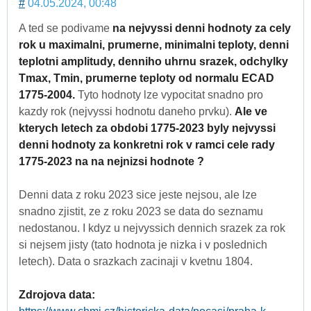
#
04.05.2024, 00:48
A ted se podivame
na nejvyssi denni hodnoty za cely
rok u maximalni, prumerne, minimalni teploty, denni
teplotni amplitudy, denniho uhrnu srazek, odchylky
Tmax, Tmin, prumerne teploty od normalu ECAD
1775-2004.
Tyto hodnoty lze vypocitat snadno pro
kazdy rok (nejvyssi hodnotu daneho prvku).
Ale ve
kterych letech za obdobi 1775-2023 byly nejvyssi
denni hodnoty za konkretni rok v ramci cele rady
1775-2023 na na nejnizsi hodnote ?
Denni data z roku 2023 sice jeste nejsou, ale lze
snadno zjistit, ze z roku 2023 se data do seznamu
nedostanou. I kdyz u nejvyssich dennich srazek za rok
si nejsem jisty (tato hodnota je nizka i v poslednich
letech). Data o srazkach zacinaji v kvetnu 1804.
Zdrojova data: