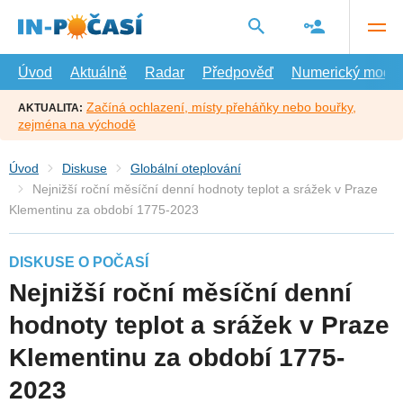
Přejít
na
hlavní
obsah
Úvod
Aktuálně
Radar
Předpověď
Numerický model
Začíná ochlazení, místy přeháňky nebo bouřky,
AKTUALITA:
zejména na východě
Úvod
Diskuse
Globální oteplování
Nejnižší roční měsíční denní hodnoty teplot a srážek v Praze
Klementinu za období 1775-2023
DISKUSE O POČASÍ
Nejnižší roční měsíční denní
hodnoty teplot a srážek v Praze
Klementinu za období 1775-
2023