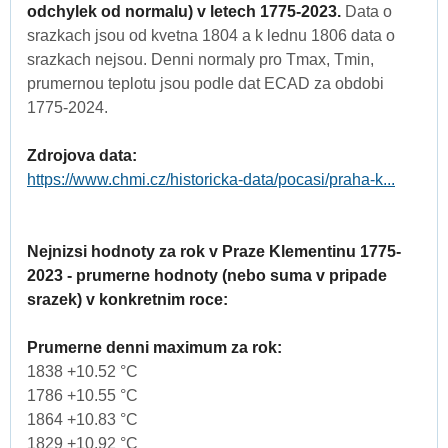
odchylek od normalu) v letech 1775-2023.
Data o
srazkach jsou od kvetna 1804 a k lednu 1806 data o
srazkach nejsou. Denni normaly pro Tmax, Tmin,
prumernou teplotu jsou podle dat ECAD za obdobi
1775-2024.
Zdrojova data:
https://www.chmi.cz/historicka-data/pocasi/praha-k...
Nejnizsi hodnoty za rok v Praze Klementinu 1775-
2023 - prumerne hodnoty (nebo suma v pripade
srazek) v konkretnim roce:
Prumerne denni maximum za rok:
1838 +10.52 °C
1786 +10.55 °C
1864 +10.83 °C
1829 +10.92 °C