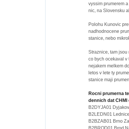
vyssim prumerem a 
nic, na Slovensku a
Polohu Kunovic pres
nadhodnocene prumer
stanice, nebo mikro
Straznice, tam jsou
co bych ocekaval v 
nejakem melkem doli
letos v lete ty prum
stanice maji prumer
Rocni prumerna tep
dennich dat CHMI 
B2DYJA01 Dyjakovi
B2LEDN01 Lednice
B2BZAB01 Brno Zab
B2BROD01 Brod Nad