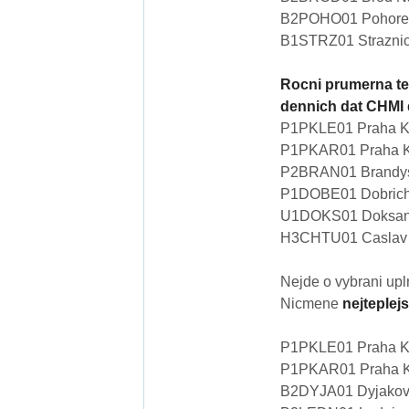
B2POHO01 Pohoreli
B1STRZ01 Straznic
Rocni prumerna te
dennich dat CHMI 
P1PKLE01 Praha Kl
P1PKAR01 Praha Ka
P2BRAN01 Brandys n
P1DOBE01 Dobricho
U1DOKS01 Doksany
H3CHTU01 Caslav C
Nejde o vybrani upl
Nicmene
nejteplej
P1PKLE01 Praha Kl
P1PKAR01 Praha Ka
B2DYJA01 Dyjakovi