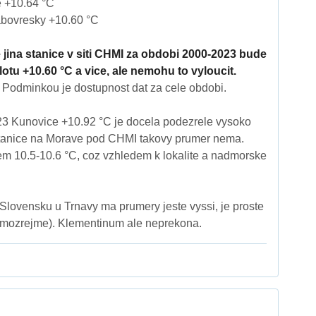
 +10.64 °C
ovresky +10.60 °C
e jina stanice v siti CHMI za obdobi 2000-2023 bude
otu +10.60 °C a vice, ale nemohu to vyloucit.
Podminkou je dostupnost dat za cele obdobi.
3 Kunovice +10.92 °C je docela podezrele vysoko
tanice na Morave pod CHMI takovy prumer nema.
 10.5-10.6 °C, coz vzhledem k lokalite a nadmorske
Slovensku u Trnavy ma prumery jeste vyssi, je proste
(samozrejme). Klementinum ale neprekona.