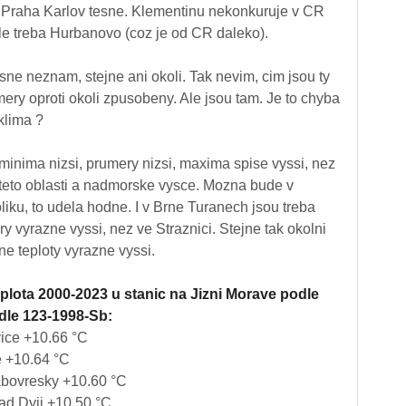
Praha Karlov tesne. Klementinu nekonkuruje v CR
le treba Hurbanovo (coz je od CR daleko).
ne neznam, stejne ani okoli. Tak nevim, cim jsou ty
y oproti okoli zpusobeny. Ale jsou tam. Je to chyba
klima ?
 minima nizsi, prumery nizsi, maxima spise vyssi, nez
teto oblasti a nadmorske vysce. Mozna bude v
ku, to udela hodne. I v Brne Turanech jsou treba
ery vyrazne vyssi, nez ve Straznici. Stejne tak okolni
ne teploty vyrazne vyssi.
lota 2000-2023 u stanic na Jizni Morave podle
dle 123-1998-Sb:
ce +10.66 °C
 +10.64 °C
ovresky +10.60 °C
 Dyji +10.50 °C