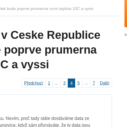
lek bude poprve prumerna rocni teplota 10C a vyssi
 v Ceske Republice
e poprve prumerna
0C a vyssi
Předchozí
1
...
3
4
5
...
7
Další
u. Nevím, proč tady stále dostáváme data ze
novice, když sám přiznáváte, že ty data jsou