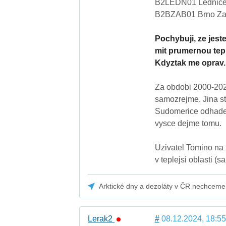
B2LEDN01 Lednice
B2BZAB01 Brno Zab
Pochybuji, ze jest
mit prumernou tepl
Kdyztak me oprav.
Za obdobi 2000-202
samozrejme. Jina s
Sudomerice odhadem
vysce dejme tomu.
Uzivatel Tomino na 
v teplejsi oblasti 
Arktické dny a dezoláty v ČR nechceme
Lerak2
#
08.12.2024, 18:55