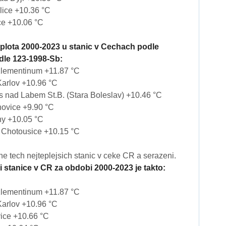
ce +10.36 °C
e +10.06 °C
plota 2000-2023 u stanic v Cechach podle
dle 123-1998-Sb:
ementinum +11.87 °C
rlov +10.96 °C
ad Labem St.B. (Stara Boleslav) +10.46 °C
vice +9.90 °C
 +10.05 °C
hotousice +10.15 °C
ne tech nejteplejsich stanic v ceke CR a serazeni.
si stanice v CR za obdobi 2000-2023 je takto:
ementinum +11.87 °C
rlov +10.96 °C
ce +10.66 °C