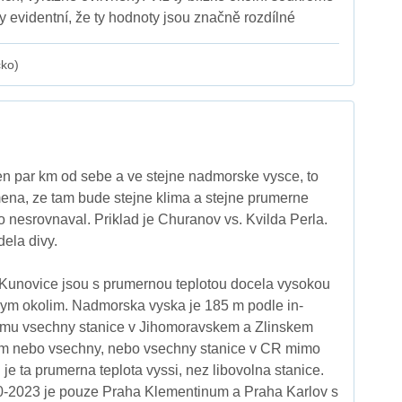
dy evidentní, že ty hodnoty jsou značně rozdílné
cko)
jen par km od sebe a ve stejne nadmorske vysce, to
ena, ze tam bude stejne klima a stejne prumerne
to nesrovnaval. Priklad je Churanov vs. Kvilda Perla.
dela divy.
 Kunovice jsou s prumernou teplotou docela vysokou
kym okolim. Nadmorska vyska je 185 m podle in-
zmu vsechny stanice v Jihomoravskem a Zlinskem
0 m nebo vsechny, nebo vsechny stanice v CR mimo
je ta prumerna teplota vyssi, nez libovolna stanice.
-2023 je pouze Praha Klementinum a Praha Karlov s