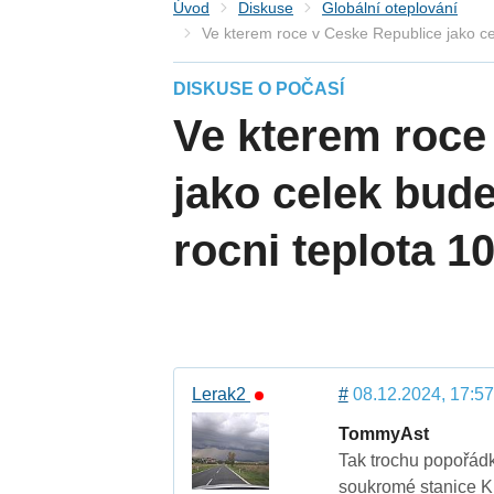
Úvod
Diskuse
Globální oteplování
Ve kterem roce v Ceske Republice jako ce
DISKUSE O POČASÍ
Ve kterem roce
jako celek bud
rocni teplota 1
Lerak2
#
08.12.2024, 17:57
TommyAst
Tak trochu popořádk
soukromé stanice Ku