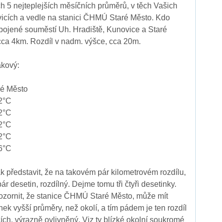
ěch 5 nejteplejších měsíčních průměrů, v těch Vašich
cích a vedle na stanici ČHMÚ Staré Město. Kdo
pojené souměstí Uh. Hradiště, Kunovice a Staré
cca 4km. Rozdíl v nadm. výšce, cca 20m.
akový:
ré Město
2°C
2°C
2°C
2°C
6°C
ak představit, že na takovém pár kilometrovém rozdílu,
r desetin, rozdílný. Dejme tomu tři čtyři desetinky.
ozornit, že stanice ČHMÚ Staré Město, může mít
nek vyšší průměry, než okolí, a tím pádem je ten rozdíl
ích, výrazně ovlivněný. Viz ty blízké okolní soukromé