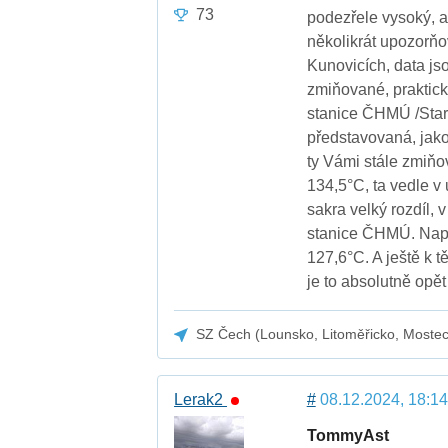
73
podezřele vysoký, a
několikrát upozorňo
Kunovicích, data js
zmiňované, prakticky
stanice ČHMÚ /Staré
představovaná, jako 
ty Vámi stále zmiňo
134,5°C, ta vedle v 
sakra velký rozdíl, 
stanice ČHMÚ. Napří
127,6°C. A ještě k t
je to absolutně opět
SZ Čech (Lounsko, Litoměřicko, Moste
Lerak2
#
08.12.2024, 18:14
TommyAst