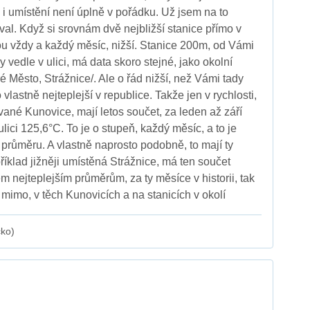
 i umístění není úplně v pořádku. Už jsem na to
val. Když si srovnám dvě nejbližší stanice přímo v
ou vždy a každý měsíc, nižší. Stanice 200m, od Vámi
 vedle v ulici, má data skoro stejné, jako okolní
 Město, Strážnice/. Ale o řád nižší, než Vámi tady
vlastně nejteplejší v republice. Takže jen v rychlosti,
vané Kunovice, mají letos součet, za leden až září
ulici 125,6°C. To je o stupeň, každý měsíc, a to je
v průměru. A vlastně naprosto podobně, to mají ty
klad jižněji umístěná Strážnice, má ten součet
ěm nejteplejším průměrům, za ty měsíce v historii, tak
 mimo, v těch Kunovicích a na stanicích v okolí
cko)