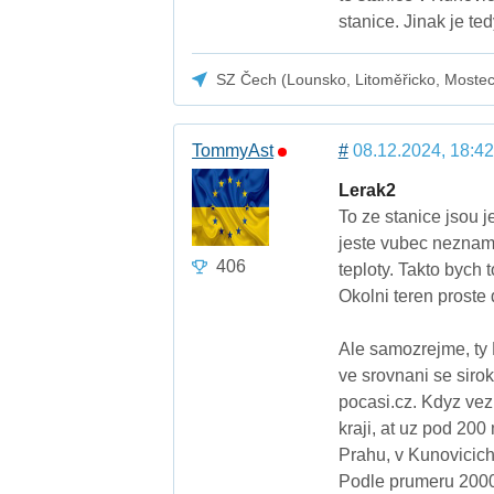
stanice. Jinak je te
SZ Čech (Lounsko, Litoměřicko, Moste
TommyAst
#
08.12.2024, 18:42
Lerak2
To ze stanice jsou 
jeste vubec neznam
406
teploty. Takto bych 
Okolni teren proste 
Ale samozrejme, ty
ve srovnani se siro
pocasi.cz. Kdyz ve
kraji, at uz pod 20
Prahu, v Kunovicich 
Podle prumeru 2000