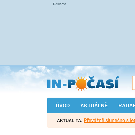
Přejít
na
hlavní
obsah
ÚVOD
AKTUÁLNĚ
RADA
Převážně slunečno s let
AKTUALITA: