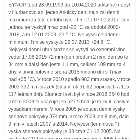
SYNOP (dod 28.09.1999 do 10.04.2020 arktalne) nebyl
v Hurbanovo ani jeden Arkticky den, nejnizsi denni
maximum za toto obdobi bylo -9.6 °C z 07.01.2017. Jen
jednou se vyskytl mraz pod -20 °C za obdobi 2000-
2019, a to 12.01.2003 -21.5 °C. Nejvyssi celodenni
minimum Tnx se vyskytlo 29.07.2013 +24.8 °C.
Nejvyssi denni uhrn srazek se vysytl po extremni vlne
veder 17.08.2015 72 mm (den predtim 2 mm, den po te
34 mm a dalsi den jeste 1.1 mm, celkem 109 mm za 4
dny, v prvni polovine srpna 2015 mnoho dni s Tmax
nad +35 °C). V roce 2010 spadlo 983 mm srazek, v roce
2003 332 mm srazek (stejny rok 61-62 tropickych a 115-
117 letnich dni). Slunecni svit byl v roce 2018 2540 hod,
v roce 2008 to ukazuje jen 527.5 hod, je to kvuli castym
vypadkum mereni. V roce 2005 je soucet denni vysky
snehove pokryvky 374 mm, v roce 2008 jen 8 mm, dale
9 mm v letech 2007 a 2014. Nejvyssi (terminova ?)
vyska snehove pokryvky je 38 cm z 31.12.2005. Na
vychode CR bylo rovnez koncem prosince 2005 hodne