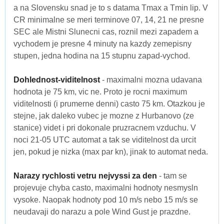
a na Slovensku snad je to s datama Tmax a Tmin lip. V
CR minimalne se meri terminove 07, 14, 21 ne presne
SEC ale Mistni Slunecni cas, roznil mezi zapadem a
vychodem je presne 4 minuty na kazdy zemepisny
stupen, jedna hodina na 15 stupnu zapad-vychod.
Dohlednost-viditelnost
- maximalni mozna udavana
hodnota je 75 km, vic ne. Proto je rocni maximum
viditelnosti (i prumerne denni) casto 75 km. Otazkou je
stejne, jak daleko vubec je mozne z Hurbanovo (ze
stanice) videt i pri dokonale pruzracnem vzduchu. V
noci 21-05 UTC automat a tak se viditelnost da urcit
jen, pokud je nizka (max par kn), jinak to automat neda.
Narazy rychlosti vetru nejvyssi za den
- tam se
projevuje chyba casto, maximalni hodnoty nesmysln
vysoke. Naopak hodnoty pod 10 m/s nebo 15 m/s se
neudavaji do narazu a pole Wind Gust je prazdne.