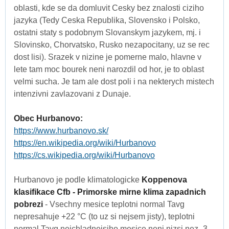
oblasti, kde se da domluvit Cesky bez znalosti ciziho
jazyka (Tedy Ceska Republika, Slovensko i Polsko,
ostatni staty s podobnym Slovanskym jazykem, mj. i
Slovinsko, Chorvatsko, Rusko nezapocitany, uz se rec
dost lisi). Srazek v nizine je pomerne malo, hlavne v
lete tam moc bourek neni narozdil od hor, je to oblast
velmi sucha. Je tam ale dost poli i na nekterych mistech
intenzivni zavlazovani z Dunaje.
Obec Hurbanovo:
https://www.hurbanovo.sk/
https://en.wikipedia.org/wiki/Hurbanovo
https://cs.wikipedia.org/wiki/Hurbanovo
Hurbanovo je podle klimatologicke
Koppenova
klasifikace Cfb - Primorske mirne klima zapadnich
pobrezi
- Vsechny mesice teplotni normal Tavg
nepresahuje +22 °C (to uz si nejsem jisty), teplotni
normal Tavg nejchladnejsiho mesice neni nizsi nez -3