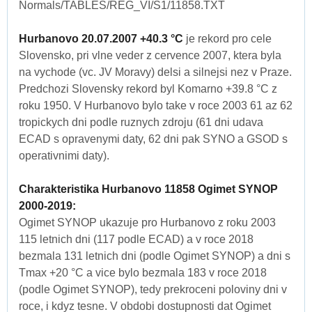
Normals/TABLES/REG_VI/S1/11858.TXT
Hurbanovo 20.07.2007 +40.3 °C
je rekord pro cele
Slovensko, pri vlne veder z cervence 2007, ktera byla
na vychode (vc. JV Moravy) delsi a silnejsi nez v Praze.
Predchozi Slovensky rekord byl Komarno +39.8 °C z
roku 1950. V Hurbanovo bylo take v roce 2003 61 az 62
tropickych dni podle ruznych zdroju (61 dni udava
ECAD s opravenymi daty, 62 dni pak SYNO a GSOD s
operativnimi daty).
Charakteristika Hurbanovo 11858 Ogimet SYNOP
2000-2019:
Ogimet SYNOP ukazuje pro Hurbanovo z roku 2003
115 letnich dni (117 podle ECAD) a v roce 2018
bezmala 131 letnich dni (podle Ogimet SYNOP) a dni s
Tmax +20 °C a vice bylo bezmala 183 v roce 2018
(podle Ogimet SYNOP), tedy prekroceni poloviny dni v
roce, i kdyz tesne. V obdobi dostupnosti dat Ogimet