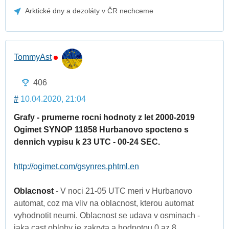
Arktické dny a dezoláty v ČR nechceme
TommyAst
406
#
10.04.2020, 21:04
Grafy - prumerne rocni hodnoty z let 2000-2019
Ogimet SYNOP 11858 Hurbanovo spocteno s
dennich vypisu k 23 UTC - 00-24 SEC.
http://ogimet.com/gsynres.phtml.en
Oblacnost
- V noci 21-05 UTC meri v Hurbanovo
automat, coz ma vliv na oblacnost, kterou automat
vyhodnotit neumi. Oblacnost se udava v osminach -
jaka cast oblohy je zakryta a hodnotou 0 az 8.