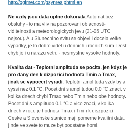
http://ogimet.com/gsynres.phtml.en
Ne vzdy jsou data uplne dokonala
Automat bez
obsluhy - to ma vliv na pozorovani oblacnosti-
viditelnosti a meteorologickych jevu (21-05 UTC
nejsou). A u Slunecniho svitu se objevili docela velke
vypadky, je to dobre videt u dennich i rocnich sum. Dost
chyb je i u narazu vetru - nesmyslne vysoke hodnoty.
Kvalita dat - Teplotni amplituda se pocita, jen kdyz je
pro dany den k dizpozici hodnota Tmin a Tmax,
jinak se vypocert vyradi.
Teplotni amplituda vzdy byla
vyssi nez 0.1 °C. Pocet dni s amplitudou 0.0 °C znaci, v
kolika dnech chybi Tmax nebo Tmin nebo obe hodnoty.
Pocet dni s amplitudo 0.1 °C a vice znaci, v kolika
dnech v roce je hodnota Tmax i Tmin k diszpozici.
Ceske a Slovenske stanice maji pomerne kvalitni data,
jinde ve svete to muze byt podstatne horsi.