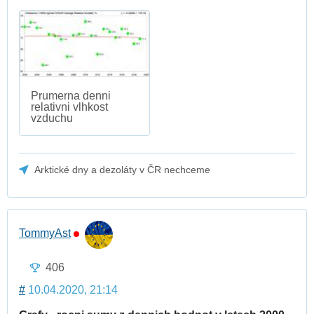
Prumerna denni
relativni vlhkost
vzduchu
Arktické dny a dezoláty v ČR nechceme
TommyAst
406
#
10.04.2020, 21:14