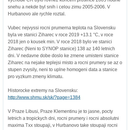
snehu a nekde byl snih i celou zimu 2005-2006. V
Hurbanovo ale rychle roztal.
Vubec nejvyssi rocni prumerna teplota na Slovensku
byla ve stanici Ziharec v roce 2019 +13.1 °C, v roce
2018 jen o kousek min. V roce 2018 bylo ve stanici
Ziharec (Neni to SYNOP stanice) 138 az 140 letnich
dni. V nedavne dobe doslo ke zmene umisteni stanice
Ziharec na nejake teplejsi misto a rocni prumery se az o
stupen zvysily, neni to uplne homogeni data a stanice
pro vyzkum zmeny klimatu.
Historocke extremy na Slovensku:
http://www.shmu.sk/sk/?page=1384
V Praze Libusi, Praze Klementinu je to jasne, pocty
letnich a tropickych dni, rocni prumery i rocni absolutni
maxima Txx stoupaji, v Hurbanovo take stoupaji rocni