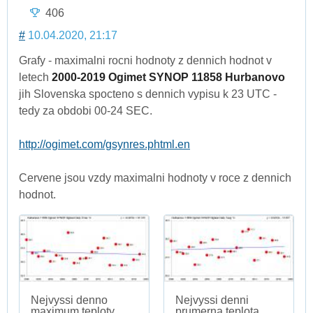
406
#
10.04.2020, 21:17
Grafy - maximalni rocni hodnoty z dennich hodnot v
letech
2000-2019 Ogimet SYNOP 11858 Hurbanovo
jih Slovenska spocteno s dennich vypisu k 23 UTC -
tedy za obdobi 00-24 SEC.
http://ogimet.com/gsynres.phtml.en
Cervene jsou vzdy maximalni hodnoty v roce z dennich
hodnot.
Nejvyssi denno
Nejvyssi denni
maximum teploty
prumerna teplota