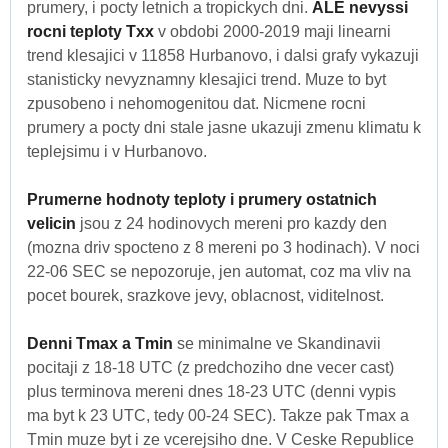
prumery, i pocty letnich a tropickych dni.
ALE nevyssi
rocni teploty Txx
v obdobi 2000-2019 maji linearni
trend klesajici v 11858 Hurbanovo, i dalsi grafy vykazuji
stanisticky nevyznamny klesajici trend. Muze to byt
zpusobeno i nehomogenitou dat. Nicmene rocni
prumery a pocty dni stale jasne ukazuji zmenu klimatu k
teplejsimu i v Hurbanovo.
Prumerne hodnoty teploty i prumery ostatnich
velicin
jsou z 24 hodinovych mereni pro kazdy den
(mozna driv spocteno z 8 mereni po 3 hodinach). V noci
22-06 SEC se nepozoruje, jen automat, coz ma vliv na
pocet bourek, srazkove jevy, oblacnost, viditelnost.
Denni Tmax a Tmin
se minimalne ve Skandinavii
pocitaji z 18-18 UTC (z predchoziho dne vecer cast)
plus terminova mereni dnes 18-23 UTC (denni vypis
ma byt k 23 UTC, tedy 00-24 SEC). Takze pak Tmax a
Tmin muze byt i ze vcerejsiho dne. V Ceske Republice