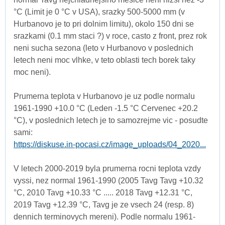
°C (Limit je 0 °C v USA), srazky 500-5000 mm (v
Hurbanovo je to pri dolnim limitu), okolo 150 dni se
srazkami (0.1 mm staci ?) v roce, casto z front, prez rok
neni sucha sezona (leto v Hurbanovo v poslednich
letech neni moc vlhke, v teto oblasti tech borek taky
moc neni).
Prumerna teplota v Hurbanovo je uz podle normalu
1961-1990 +10.0 °C (Leden -1.5 °C Cervenec +20.2
°C), v poslednich letech je to samozrejme vic - posudte
sami:
https://diskuse.in-pocasi.cz/image_uploads/04_2020...
V letech 2000-2019 byla prumerna rocni teplota vzdy
vyssi, nez normal 1961-1990 (2005 Tavg Tavg +10.32
°C, 2010 Tavg +10.33 °C ..... 2018 Tavg +12.31 °C,
2019 Tavg +12.39 °C, Tavg je ze vsech 24 (resp. 8)
dennich terminovych mereni). Podle normalu 1961-