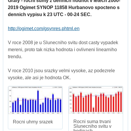
Grafy - rocni sumy z dennich hodnot v letech 2000-
2019 Ogimet SYNOP 11858 Hurbanovo spocteno s
dennich vypisu k 23 UTC - 00-24 SEC.
http://ogimet.com/gsynres.phtml.en
V roce 2008 je u Slunecniho svitu dost casty vypadek
mereni, proto tak nizka hodnota i ovlivneni linearniho
trendu.
V roce 2010 jsou srazky velmi vysoke, az podezrele
vysoke, ale asi je hodnota OK.
Rocni suma trvani
Rocni uhrny srazek
Slunecniho svitu v
hodinach