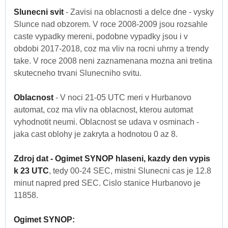
Slunecni svit
- Zavisi na oblacnosti a delce dne - vysky
Slunce nad obzorem. V roce 2008-2009 jsou rozsahle
caste vypadky mereni, podobne vypadky jsou i v
obdobi 2017-2018, coz ma vliv na rocni uhrny a trendy
take. V roce 2008 neni zaznamenana mozna ani tretina
skutecneho trvani Slunecniho svitu.
Oblacnost
- V noci 21-05 UTC meri v Hurbanovo
automat, coz ma vliv na oblacnost, kterou automat
vyhodnotit neumi. Oblacnost se udava v osminach -
jaka cast oblohy je zakryta a hodnotou 0 az 8.
Zdroj dat - Ogimet SYNOP hlaseni, kazdy den vypis
k 23 UTC
, tedy 00-24 SEC, mistni Slunecni cas je 12.8
minut napred pred SEC. Cislo stanice Hurbanovo je
11858.
Ogimet SYNOP: