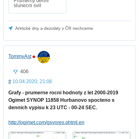
Prumerny denni
slunecni svit
Arktické dny a dezoláty v ČR nechceme
TommyAst
406
#
10.04.2020, 21:06
Grafy - prumerne rocni hodnoty z let 2000-2019
Ogimet SYNOP 11858 Hurbanovo spocteno s
dennich vypisu k 23 UTC - 00-24 SEC.
http://ogimet.com/gsynres.phtml.en