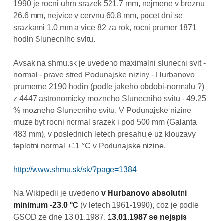
1990 je rocni uhrn srazek 521.7 mm, nejmene v breznu
26.6 mm, nejvice v cervnu 60.8 mm, pocet dni se
srazkami 1.0 mm a vice 82 za rok, rocni prumer 1871
hodin Slunecniho svitu.
Avsak na shmu.sk je uvedeno maximalni slunecni svit -
normal - prave stred Podunajske niziny - Hurbanovo
prumerne 2190 hodin (podle jakeho obdobi-normalu ?)
z 4447 astronomicky mozneho Slunecniho svitu - 49.25
% mozneho Slunecniho svitu. V Podunajske nizine
muze byt rocni normal srazek i pod 500 mm (Galanta
483 mm), v poslednich letech presahuje uz klouzavy
teplotni normal +11 °C v Podunajske nizine.
http://www.shmu.sk/sk/?page=1384
Na Wikipedii je uvedeno
v Hurbanovo absolutni
minimum -23.0 °C
(v letech 1961-1990), coz je podle
GSOD ze dne 13.01.1987.
13.01.1987 se nejspis