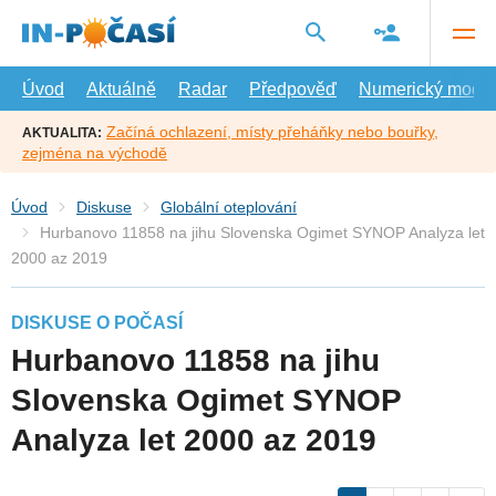
Přejít
na
hlavní
obsah
Úvod
Aktuálně
Radar
Předpověď
Numerický model
Začíná ochlazení, místy přeháňky nebo bouřky,
AKTUALITA:
zejména na východě
Úvod
Diskuse
Globální oteplování
Hurbanovo 11858 na jihu Slovenska Ogimet SYNOP Analyza let
2000 az 2019
DISKUSE O POČASÍ
Hurbanovo 11858 na jihu
Slovenska Ogimet SYNOP
Analyza let 2000 az 2019