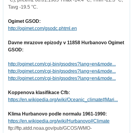
Tavg -19.5 °C.
Ogimet GSOD:
http://ogimet.com/gsodc.phtml.en
Davne mrazove epizody v 11858 Hurbanovo Ogimet
GSOD:
http://ogimet.com/cgi-bin/gsodres?lang=en&mode...
http://ogimet.com/cgi-bin/gsodres?lang=en&mode...
http://ogimet.com/cgi-bin/gsodres?lang=en&mode...
Koppenova klasifikace Cfb:
https://en.wikipedia.org/wiki/Oceanic_climate#Mari...
Klima Hurbanovo podle normalu 1961-1990:
https://en.wikipedia.org/wiki/Hurbanovo#Climate
ftp://ftp.atdd.noaa.gov/pub/GCOS/WMO-