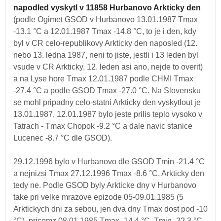
napodled vyskytl v 11858 Hurbanovo Arkticky den
(podle Ogimet GSOD v Hurbanovo 13.01.1987 Tmax
-13.1 °C a 12.01.1987 Tmax -14.8 °C, to je i den, kdy
byl v CR celo-republikovy Arkticky den naposled (12.
nebo 13. ledna 1987, neni to jiste, jestli i 13 leden byl
vsude v CR Arkticky, 12. leden asi ano, nejde to overit)
a na Lyse hore Tmax 12.01.1987 podle CHMI Tmax
-27.4 °C a podle GSOD Tmax -27.0 °C. Na Slovensku
se mohl pripadny celo-statni Arkticky den vyskytlout je
13.01.1987, 12.01.1987 bylo jeste prilis teplo vysoko v
Tatrach - Tmax Chopok -9.2 °C a dale navic stanice
Lucenec -8.7 °C dle GSOD).
29.12.1996 bylo v Hurbanovo dle GSOD Tmin -21.4 °C
a nejnizsi Tmax 27.12.1996 Tmax -8.6 °C, Arkticky den
tedy ne. Podle GSOD byly Arkticke dny v Hurbanovo
take pri velke mrazove epizode 05-09.01.1985 (5
Arktickych dni za sebou, jen dva dny Tmax dost pod -10
°C), pricemz 08.01.1985 Tmax -14.4 °C, Tmin -22.3 °C,