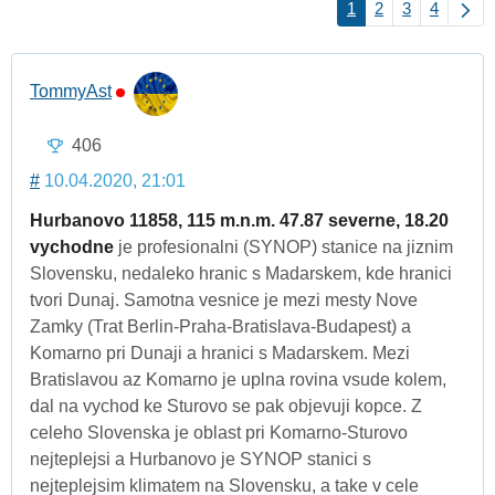
1
2
3
4
TommyAst
406
#
10.04.2020, 21:01
Hurbanovo 11858, 115 m.n.m. 47.87 severne, 18.20
vychodne
je profesionalni (SYNOP) stanice na jiznim
Slovensku, nedaleko hranic s Madarskem, kde hranici
tvori Dunaj. Samotna vesnice je mezi mesty Nove
Zamky (Trat Berlin-Praha-Bratislava-Budapest) a
Komarno pri Dunaji a hranici s Madarskem. Mezi
Bratislavou az Komarno je uplna rovina vsude kolem,
dal na vychod ke Sturovo se pak objevuji kopce. Z
celeho Slovenska je oblast pri Komarno-Sturovo
nejteplejsi a Hurbanovo je SYNOP stanici s
nejteplejsim klimatem na Slovensku, a take v cele