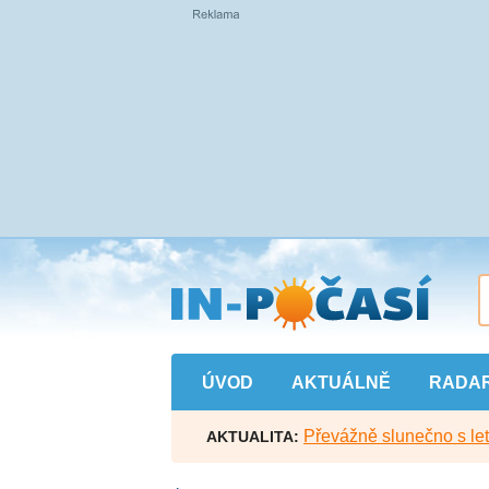
Přejít
na
hlavní
obsah
ÚVOD
AKTUÁLNĚ
RADA
Převážně slunečno s let
AKTUALITA: