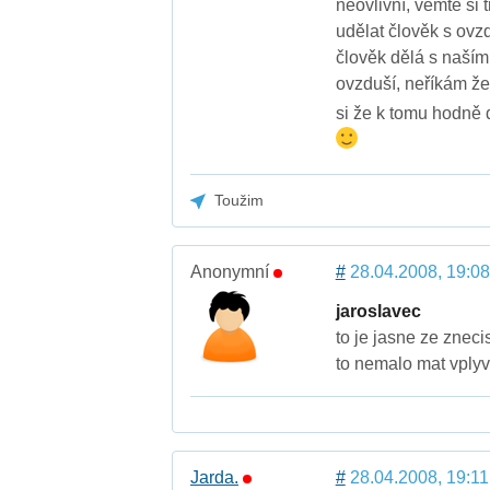
neovlivní, vemte si
udělat člověk s ovz
člověk dělá s naším 
ovzduší, neříkám ž
si že k tomu hodně 
Toužim
Anonymní
#
28.04.2008, 19:08
jaroslavec
to je jasne ze znec
to nemalo mat vplyv
Jarda.
#
28.04.2008, 19:11