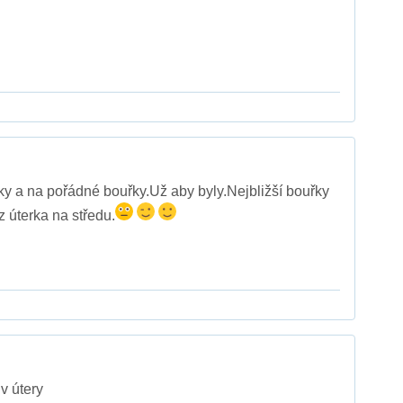
ky a na pořádné bouřky.Už aby byly.Nejbližší bouřky
z úterka na středu.
v útery