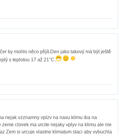
čer by mohlo něco přijít.Den jako takový má být ještě
eplý s teplotou 17 až 21°C.
ma nejak vzznamny vplzv na nasu klimu iba na
zeme clovek ma urcite nejaky vplyv na klimu ale nie
az Zem si urcuje vlastne klimatum staci aby vybuchla