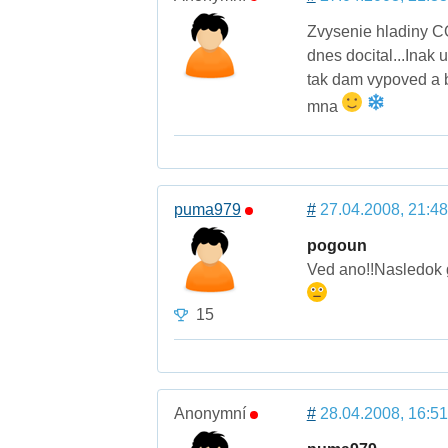
Zvysenie hladiny 
dnes docital...Inak
tak dam vypoved a 
mna
puma979
#
27.04.2008, 21:48
pogoun
Ved ano!!Nasledok g
15
Anonymní
#
28.04.2008, 16:51