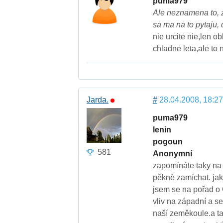
puma979
Ale neznamena to, 
sa ma na to pytaju,
nie urcite nie,len ob
chladne leta,ale to 
Jarda.
#
28.04.2008, 18:27
puma979
lenin
pogoun
581
Anonymní
zapomínáte taky na 
pěkně zamíchat. jak
jsem se na pořad o 
vliv na západní a se
naší zeměkoule.a ta