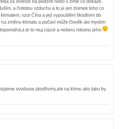
 třeba za inverze na podzim nebo v zimě co dokáže
duším, a čistotou vzduchu a to je jen zlomek toho co
klimatem, vzor Čína a její vypouštění škodlivin do
e na změnu klimatu a počasí může člověk ale myslim
dopomáhá,a je to muj názor a neberu nikomu jeho.
istujeme ovzdusie,skodliviny,ale na klimu ako taku by