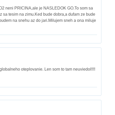
CO2 neni PRICINA,ale je NASLEDOK GO.To som sa
 uz sa tesim na zimu.Ked bude dobra,a dufam ze bude
budem na snehu az do jari.Milujem sneh a ona miluje
lobalneho oteplovanie. Len som to tam neuviedol!!!!