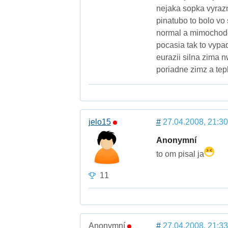
nejaka sopka vyrazn
pinatubo to bolo vo
normal a mimochodo
pocasia tak to vypad
eurazii silna zima 
poriadne zimz a tepl
jelo15
#
27.04.2008, 21:30
Anonymní
to om pisal ja
11
Anonymní
#
27.04.2008, 21:33