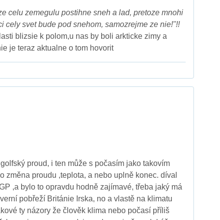
ze celu zemegulu postihne sneh a lad, pretoze mnohi
 ci cely svet bude pod snehom, samozrejme ze nie!"!!
lasti blizsie k polom,u nas by boli arkticke zimy a
nie je teraz aktualne o tom hovorit
golfský proud, i ten může s počasím jako takovím
o změna proudu ,teplota, a nebo uplně konec. díval
GP ,a bylo to opravdu hodně zajímavé, třeba jaký má
verní pobřeží Británie Irska, no a vlastě na klimatu
kové ty názory že člověk klima nebo počasí příliš