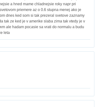
ejsie a hned mame chladnejsie roky napr pri
 svetovom priemere az o 0.6 stupna menej ako je
m dnes ked som si tak prezeral svetove zaznamy
a tak ze ked je v amerike slaba zima tak vtedy je v
nwm ale hadam pocasie sa vrati do normalu a budu
e leta